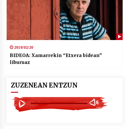
2019/02/20
BIDEOA: Xamarrekin “Etxera bidean”
liburuaz
ZUZENEAN ENTZUN