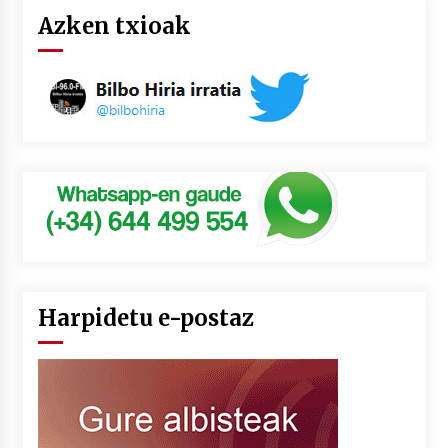
Azken txioak
Harpidetu e-postaz