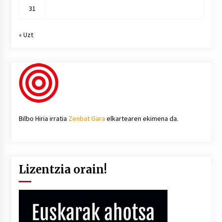
31
« Uzt
Bilbo Hiria irratia
Zenbat Gara
elkartearen ekimena da.
Lizentzia orain!