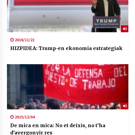
2016/11/21
HIZPIDEA: Trump-en ekonomia estrategiak
2015/12/04
De mica en mica: No et deixis, no t’ha
d’avergonyir res