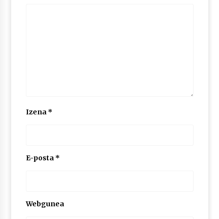
Izena
*
E-posta
*
Webgunea