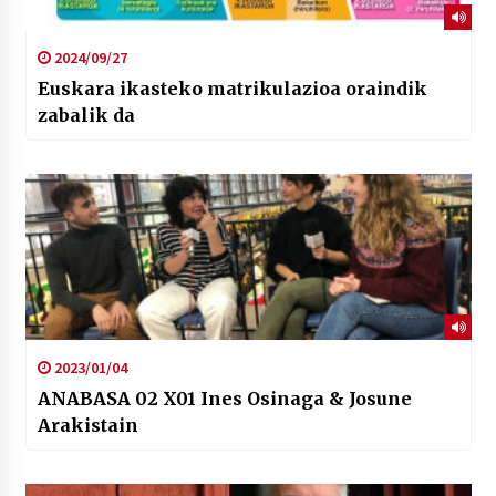
2024/09/27
Euskara ikasteko matrikulazioa oraindik
zabalik da
2023/01/04
ANABASA 02 X01 Ines Osinaga & Josune
Arakistain