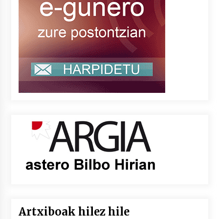
Artxiboak hilez hile