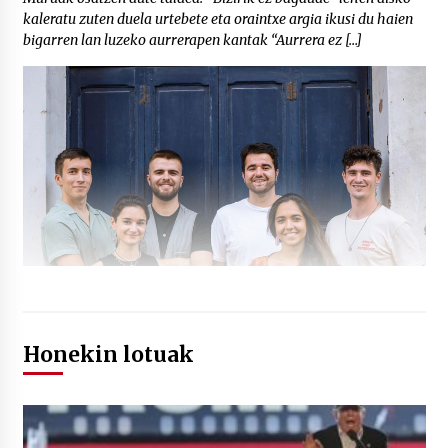
kaleratu zuten duela urtebete eta oraintxe argia ikusi du haien
bigarren lan luzeko aurrerapen kantak “Aurrera ez […]
Honekin lotuak