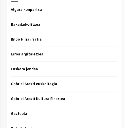
Algara konpartsa
Bakaikuko Etxea
Bilbo Hiria irratia
Erroa argitaletxea
Euskara jendea
Gabriel Aresti euskaltegia
Gabriel Aresti Kultura Elkartea
Gazteola