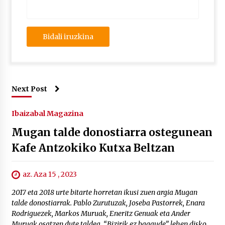
Next Post
Ibaizabal Magazina
Mugan talde donostiarra ostegunean
Kafe Antzokiko Kutxa Beltzan
az. Aza 15 , 2023
2017 eta 2018 urte bitarte horretan ikusi zuen argia Mugan
talde donostiarrak. Pablo Zurutuzak, Joseba Pastorrek, Enara
Rodriguezek, Markos Muruak, Eneritz Genuak eta Ander
Muruak osatzen dute taldea. “Bizirik ez bagaude” lehen disko