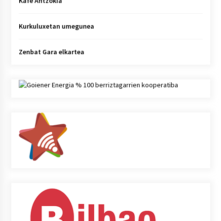
Kafe Antzokia
Kurkuluxetan umegunea
Zenbat Gara elkartea