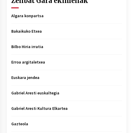
Zenbat Gara ekimenak
Algara konpartsa
Bakaikuko Etxea
Bilbo Hiria irratia
Erroa argitaletxea
Euskara jendea
Gabriel Aresti euskaltegia
Gabriel Aresti Kultura Elkartea
Gazteola