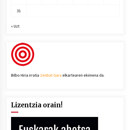
31
« Uzt
Bilbo Hiria irratia
Zenbat Gara
elkartearen ekimena da.
Lizentzia orain!