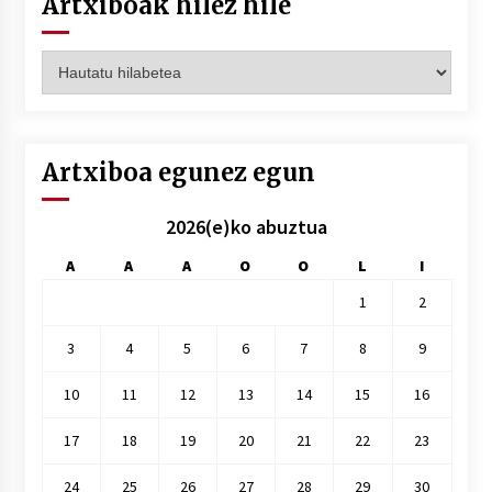
Artxiboak hilez hile
Artxiboak
hilez
hile
Artxiboa egunez egun
2026(e)ko abuztua
A
A
A
O
O
L
I
1
2
3
4
5
6
7
8
9
10
11
12
13
14
15
16
17
18
19
20
21
22
23
24
25
26
27
28
29
30