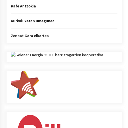
Kafe Antzokia
Kurkuluxetan umegunea
Zenbat Gara elkartea