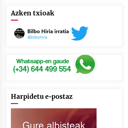
Azken txioak
Harpidetu e-postaz