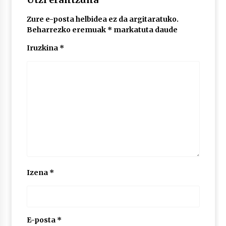
Zure e-posta helbidea ez da argitaratuko.
POTTO: San Pedro jaietako bertso-saioa
Beharrezko eremuak
*
markatuta daude
2026/07/09
Iruzkina
*
Larunbatean Plentziako Itsas Martxa ospatuko
da
2026/07/07
LIBURUEN ERREPUBLIKA TXIKIA: Hiragana akats
isil batekin dator beti
2026/07/07
Auritz Iñurrietaren margoak ikusgai
Izena
*
Uribitarte40 aretoan
2026/07/03
SOINUGELA: Paul McCartney eta Ringo Starr-en
lan berriak
E-posta
*