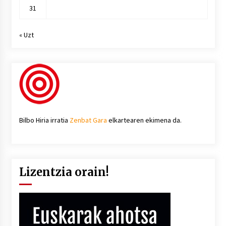
31
« Uzt
Bilbo Hiria irratia
Zenbat Gara
elkartearen ekimena da.
Lizentzia orain!