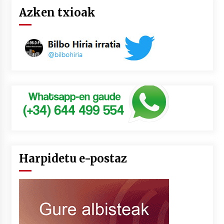
Azken txioak
Harpidetu e-postaz