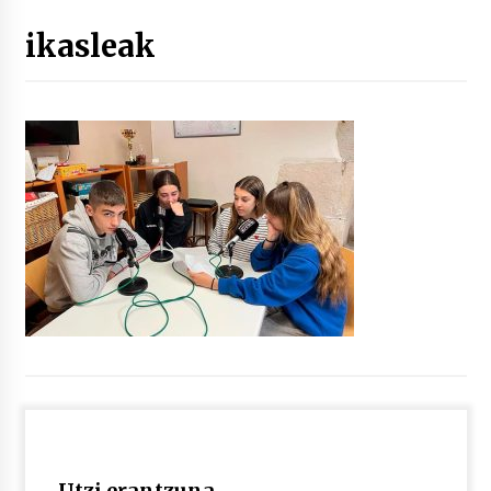
ikasleak
“Hiztegi bat” Gorka Urbizuk idatzitako letren
hiztegia
2026/07/23
Bakaikuko barnetegitik gazteek egindako saio
berezia
2026/07/16
Tuba eta bonbardinoaren astea, Bilboko
Kontserbatorioan protagonista
2026/07/16
Auzoportala : 1×04 Auzofoniak
2026/07/15
Gaur abitua da Bilbao bbk live jaialdia
2026/07/09
Utzi erantzuna