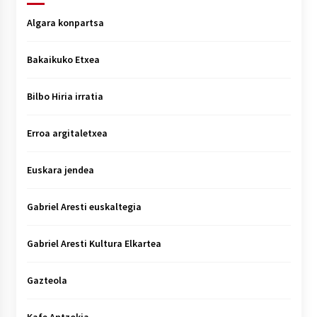
Algara konpartsa
Bakaikuko Etxea
Bilbo Hiria irratia
Erroa argitaletxea
Euskara jendea
Gabriel Aresti euskaltegia
Gabriel Aresti Kultura Elkartea
Gazteola