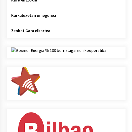
Kafe Antzokia
Kurkuluxetan umegunea
Zenbat Gara elkartea