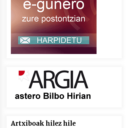
Artxiboak hilez hile