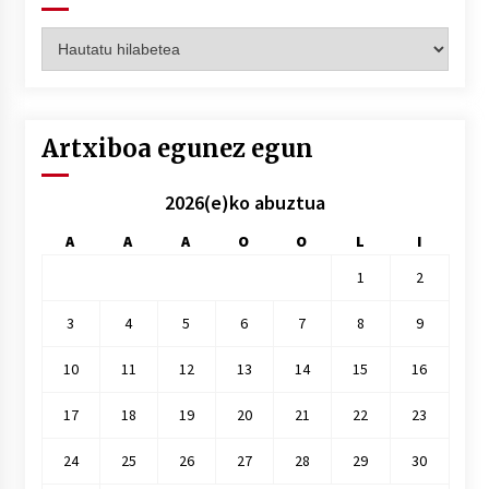
Artxiboak
hilez
hile
Artxiboa egunez egun
2026(e)ko abuztua
A
A
A
O
O
L
I
1
2
3
4
5
6
7
8
9
10
11
12
13
14
15
16
17
18
19
20
21
22
23
24
25
26
27
28
29
30