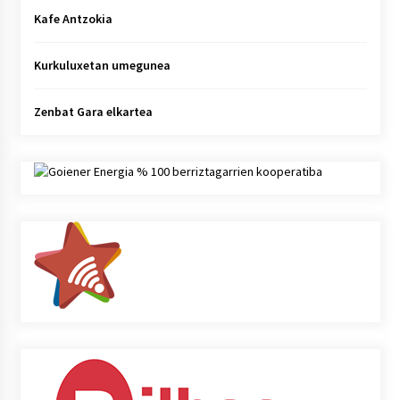
Kafe Antzokia
Kurkuluxetan umegunea
Zenbat Gara elkartea