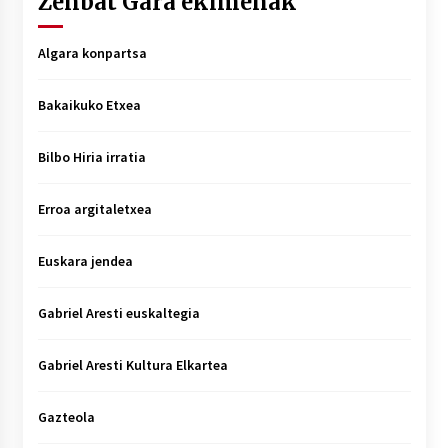
Zenbat Gara ekimenak
Algara konpartsa
Bakaikuko Etxea
Bilbo Hiria irratia
Erroa argitaletxea
Euskara jendea
Gabriel Aresti euskaltegia
Gabriel Aresti Kultura Elkartea
Gazteola