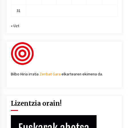
31
« Uzt
Bilbo Hiria irratia
Zenbat Gara
elkartearen ekimena da.
Lizentzia orain!