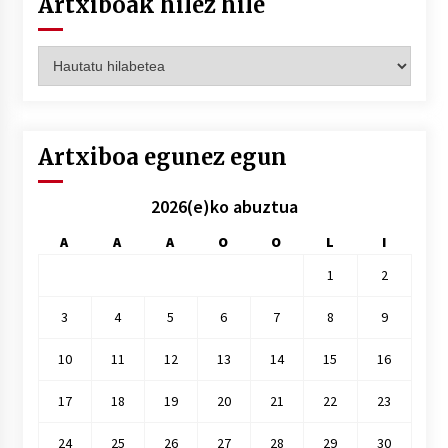
Artxiboak hilez hile
Artxiboak
hilez
hile
Artxiboa egunez egun
2026(e)ko abuztua
A
A
A
O
O
L
I
1
2
3
4
5
6
7
8
9
10
11
12
13
14
15
16
17
18
19
20
21
22
23
24
25
26
27
28
29
30