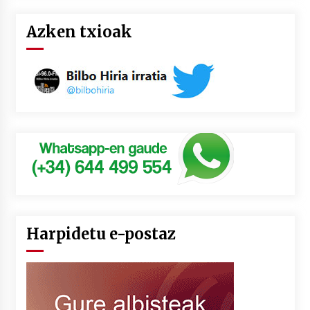
Azken txioak
Harpidetu e-postaz