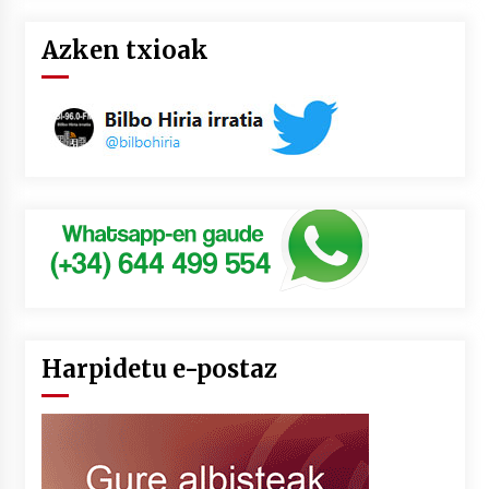
Azken txioak
Harpidetu e-postaz