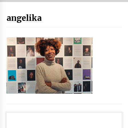
“Hiztegi bat” Gorka Urbizuk idatzitako letren
angelika
hiztegia
2026/07/23
Bakaikuko barnetegitik gazteek egindako saio
berezia
2026/07/16
Tuba eta bonbardinoaren astea, Bilboko
Kontserbatorioan protagonista
2026/07/16
Auzoportala : 1×04 Auzofoniak
2026/07/15
Gaur abitua da Bilbao bbk live jaialdia
2026/07/09