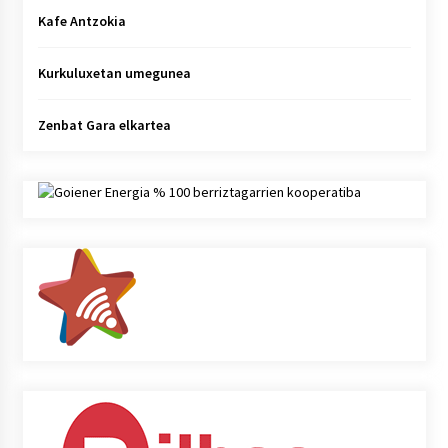
Kafe Antzokia
Kurkuluxetan umegunea
Zenbat Gara elkartea