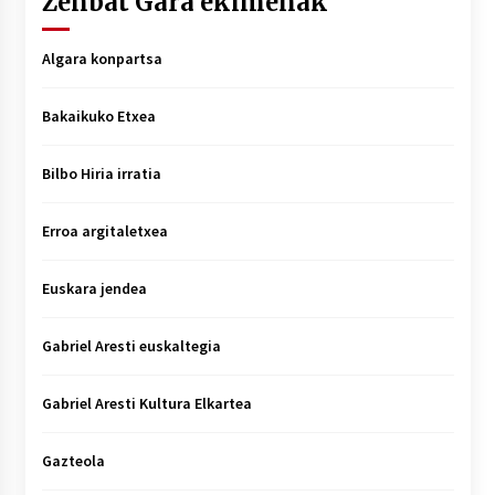
Zenbat Gara ekimenak
Algara konpartsa
Bakaikuko Etxea
Bilbo Hiria irratia
Erroa argitaletxea
Euskara jendea
Gabriel Aresti euskaltegia
Gabriel Aresti Kultura Elkartea
Gazteola