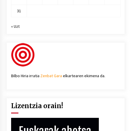
31
« Uzt
Bilbo Hiria irratia
Zenbat Gara
elkartearen ekimena da.
Lizentzia orain!