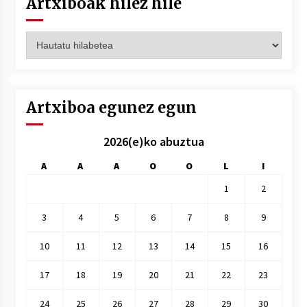
Artxiboak hilez hile
Artxiboak
hilez
hile
Artxiboa egunez egun
2026(e)ko abuztua
A
A
A
O
O
L
I
1
2
3
4
5
6
7
8
9
10
11
12
13
14
15
16
17
18
19
20
21
22
23
24
25
26
27
28
29
30