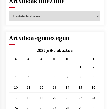
Artxiboak hilez hile
Artxiboak
hilez
hile
Artxiboa egunez egun
2026(e)ko abuztua
A
A
A
O
O
L
I
1
2
3
4
5
6
7
8
9
10
11
12
13
14
15
16
17
18
19
20
21
22
23
24
25
26
27
28
29
30