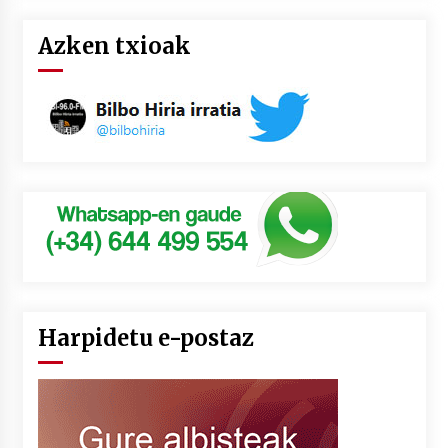
Azken txioak
Harpidetu e-postaz