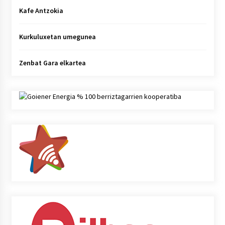
Kafe Antzokia
Kurkuluxetan umegunea
Zenbat Gara elkartea