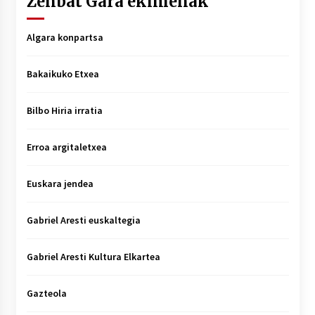
Zenbat Gara ekimenak
Algara konpartsa
Bakaikuko Etxea
Bilbo Hiria irratia
Erroa argitaletxea
Euskara jendea
Gabriel Aresti euskaltegia
Gabriel Aresti Kultura Elkartea
Gazteola