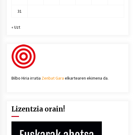
31
« Uzt
Bilbo Hiria irratia
Zenbat Gara
elkartearen ekimena da.
Lizentzia orain!