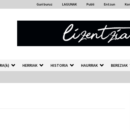
Guri buruz
LAGUNAK
Publi
Entzun
Ko
RA(k)
HERRIAK
HISTORIA
HAURRAK
BEREZIAK
“Hiztegi bat” Gorka Urbizuk
idatzitako letren hiztegia
2026/07/23
Auzoportala : 1×04 Auzofoniak