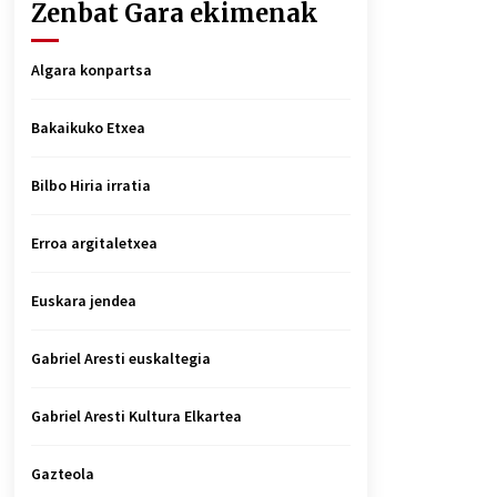
Zenbat Gara ekimenak
Algara konpartsa
Bakaikuko Etxea
Bilbo Hiria irratia
Erroa argitaletxea
Euskara jendea
Gabriel Aresti euskaltegia
Gabriel Aresti Kultura Elkartea
Gazteola