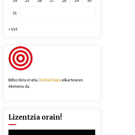
24
25
26
27
28
29
30
31
« Uzt
Bilbo Hiria irratia
Zenbat Gara
elkartearen
ekimena da.
Lizentzia orain!