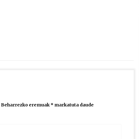
2026/07/15
Larunbatean Plentziako Itsas
Martxa ospatuko da
2026/07/07
SOINUGELA: Paul McCartney eta
Ringo Starr-en lan berriak
2026/07/03
Beharrezko eremuak
*
markatuta daude