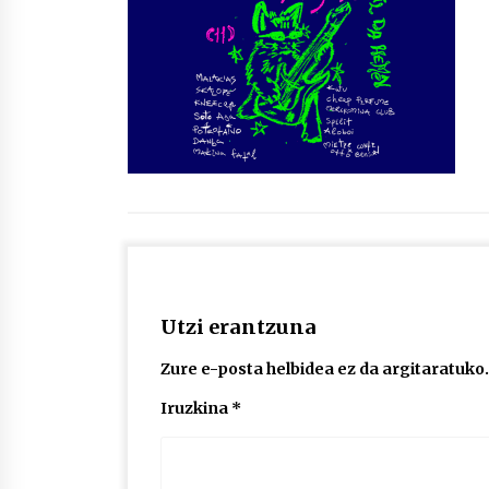
protagonista
2026/07/16
POTTO: San Pedro jaietako bertso-
saioa
2026/07/09
Auritz Iñurrietaren margoak
ikusgai Uribitarte40 aretoan
2026/07/03
Utzi erantzuna
Zure e-posta helbidea ez da argitaratuko.
Iruzkina
*