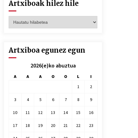
Artxiboak hilez hile
Artxiboak
hilez
hile
Artxiboa egunez egun
2026(e)ko abuztua
A
A
A
O
O
L
I
1
2
3
4
5
6
7
8
9
10
11
12
13
14
15
16
17
18
19
20
21
22
23