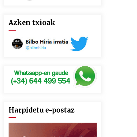
Azken txioak
Harpidetu e-postaz