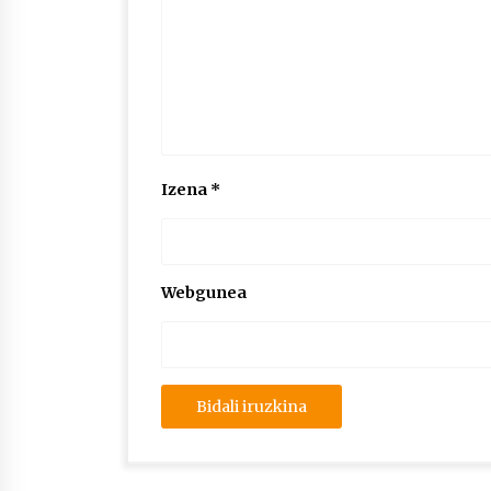
Izena
*
Webgunea