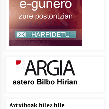
Artxiboak hilez hile