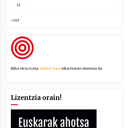
31
« Uzt
Bilbo Hiria irratia
Zenbat Gara
elkartearen ekimena da.
Lizentzia orain!