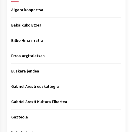
Algara konpartsa
Bakaikuko Etxea
Bilbo Hiria irratia
Erroa argitaletxea
Euskara jendea
Gabriel Aresti euskaltegia
Gabriel Aresti Kultura Elkartea
Gazteola