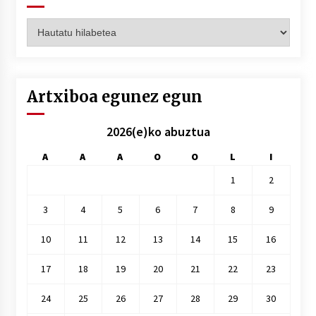
Artxiboak
hilez
hile
Artxiboa egunez egun
2026(e)ko abuztua
A
A
A
O
O
L
I
1
2
3
4
5
6
7
8
9
10
11
12
13
14
15
16
17
18
19
20
21
22
23
24
25
26
27
28
29
30