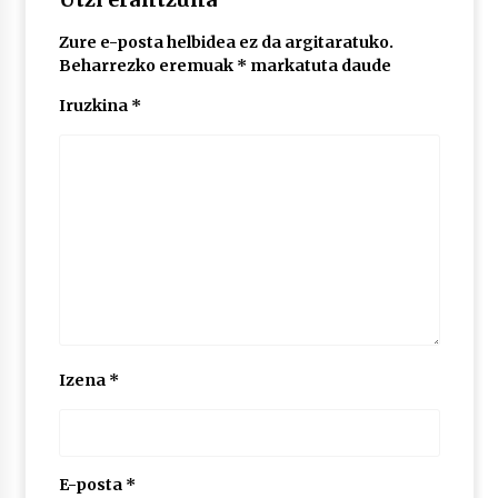
Zure e-posta helbidea ez da argitaratuko.
POTTO: San Pedro jaietako bertso-saioa
Beharrezko eremuak
*
markatuta daude
2026/07/09
Iruzkina
*
Larunbatean Plentziako Itsas Martxa ospatuko
da
2026/07/07
LIBURUEN ERREPUBLIKA TXIKIA: Hiragana akats
isil batekin dator beti
2026/07/07
Auritz Iñurrietaren margoak ikusgai
Izena
*
Uribitarte40 aretoan
2026/07/03
SOINUGELA: Paul McCartney eta Ringo Starr-en
lan berriak
E-posta
*