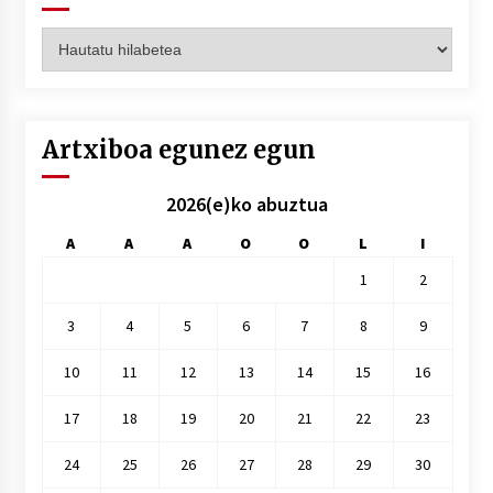
Artxiboak
hilez
hile
Artxiboa egunez egun
2026(e)ko abuztua
A
A
A
O
O
L
I
1
2
3
4
5
6
7
8
9
10
11
12
13
14
15
16
17
18
19
20
21
22
23
24
25
26
27
28
29
30