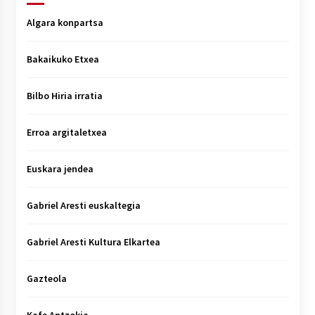
Algara konpartsa
Bakaikuko Etxea
Bilbo Hiria irratia
Erroa argitaletxea
Euskara jendea
Gabriel Aresti euskaltegia
Gabriel Aresti Kultura Elkartea
Gazteola