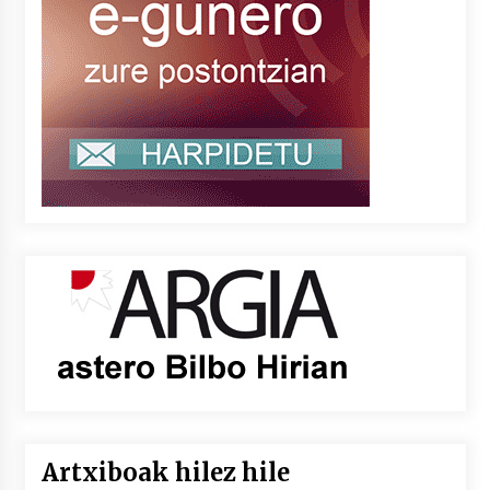
Artxiboak hilez hile