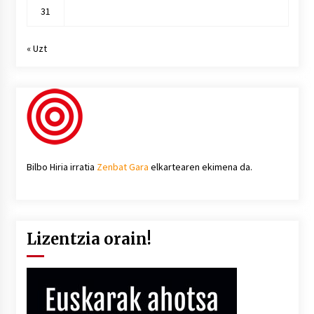
31
« Uzt
Bilbo Hiria irratia
Zenbat Gara
elkartearen ekimena da.
Lizentzia orain!