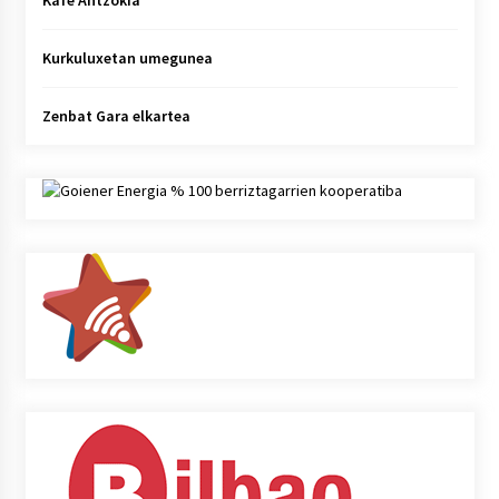
Kafe Antzokia
Kurkuluxetan umegunea
Zenbat Gara elkartea