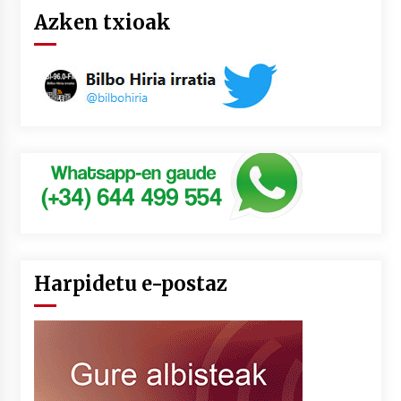
Azken txioak
Harpidetu e-postaz