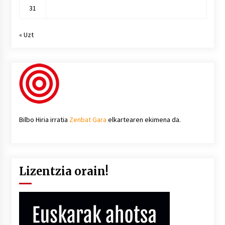
31
« Uzt
Bilbo Hiria irratia
Zenbat Gara
elkartearen ekimena da.
Lizentzia orain!