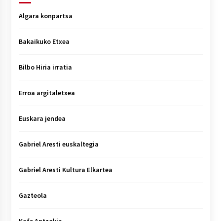
Algara konpartsa
Bakaikuko Etxea
Bilbo Hiria irratia
Erroa argitaletxea
Euskara jendea
Gabriel Aresti euskaltegia
Gabriel Aresti Kultura Elkartea
Gazteola