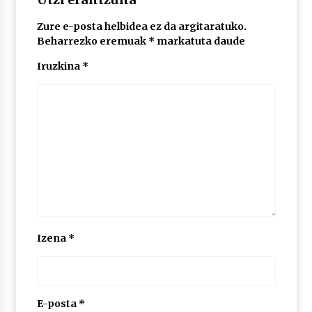
Zure e-posta helbidea ez da argitaratuko.
POTTO: San Pedro jaietako bertso-saioa
Beharrezko eremuak
*
markatuta daude
2026/07/09
Iruzkina
*
Larunbatean Plentziako Itsas Martxa ospatuko
da
2026/07/07
LIBURUEN ERREPUBLIKA TXIKIA: Hiragana akats
isil batekin dator beti
2026/07/07
Auritz Iñurrietaren margoak ikusgai
Izena
*
Uribitarte40 aretoan
2026/07/03
SOINUGELA: Paul McCartney eta Ringo Starr-en
lan berriak
E-posta
*