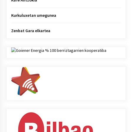
Kafe Antzokia
Kurkuluxetan umegunea
Zenbat Gara elkartea