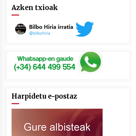
Azken txioak
Harpidetu e-postaz