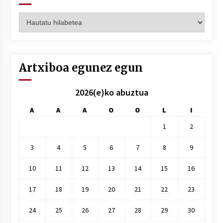
Artxiboak
hilez
hile
Artxiboa egunez egun
2026(e)ko abuztua
A
A
A
O
O
L
I
1
2
3
4
5
6
7
8
9
10
11
12
13
14
15
16
17
18
19
20
21
22
23
24
25
26
27
28
29
30