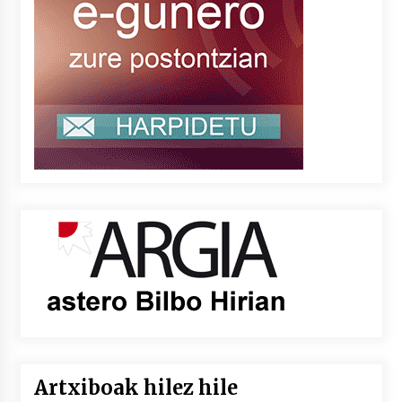
Artxiboak hilez hile