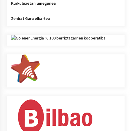
Kurkuluxetan umegunea
Zenbat Gara elkartea