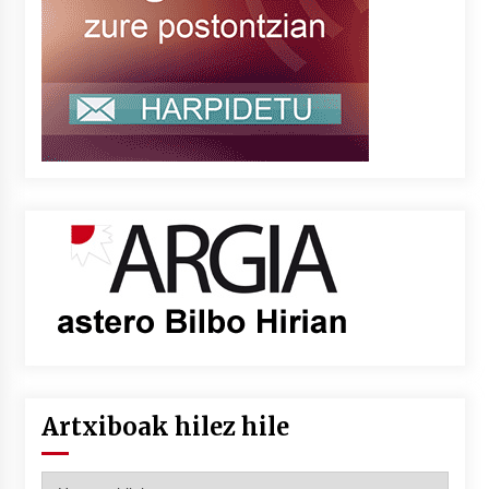
Artxiboak hilez hile
Artxiboak