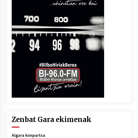
Zenbat Gara ekimenak
Algara konpartsa