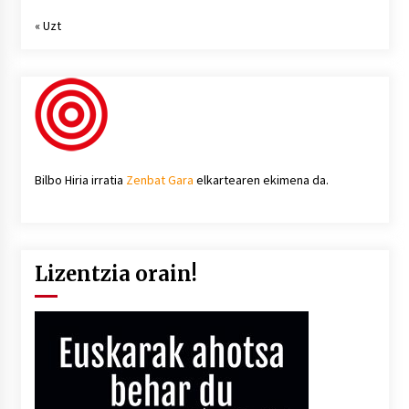
« Uzt
Bilbo Hiria irratia
Zenbat Gara
elkartearen ekimena da.
Lizentzia orain!