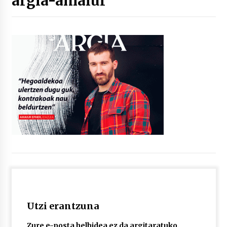
argia-amaiur
“Hiztegi bat” Gorka Urbizuk idatzitako letren
hiztegia
2026/07/23
Bakaikuko barnetegitik gazteek egindako saio
berezia
2026/07/16
Tuba eta bonbardinoaren astea, Bilboko
Kontserbatorioan protagonista
2026/07/16
Auzoportala : 1×04 Auzofoniak
2026/07/15
Utzi erantzuna
Gaur abitua da Bilbao bbk live jaialdia
2026/07/09
Zure e-posta helbidea ez da argitaratuko.