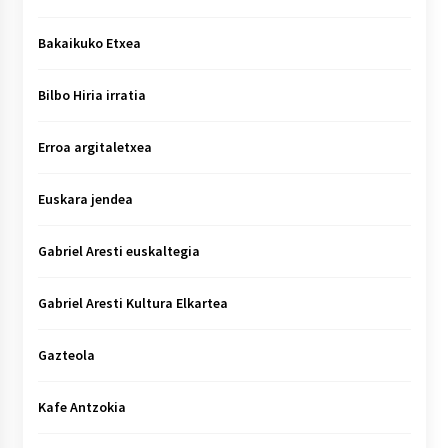
Bakaikuko Etxea
Bilbo Hiria irratia
Erroa argitaletxea
Euskara jendea
Gabriel Aresti euskaltegia
Gabriel Aresti Kultura Elkartea
Gazteola
Kafe Antzokia