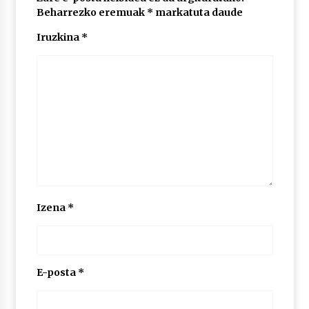
Beharrezko eremuak
*
markatuta daude
Iruzkina
*
POTTO: San Pedro jaietako bertso-saioa
2026/07/09
Larunbatean Plentziako Itsas Martxa ospatuko
da
2026/07/07
LIBURUEN ERREPUBLIKA TXIKIA: Hiragana akats
isil batekin dator beti
2026/07/07
Izena
*
Auritz Iñurrietaren margoak ikusgai
Uribitarte40 aretoan
2026/07/03
E-posta
*
SOINUGELA: Paul McCartney eta Ringo Starr-en
lan berriak