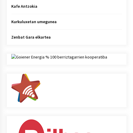
Kafe Antzokia
Kurkuluxetan umegunea
Zenbat Gara elkartea