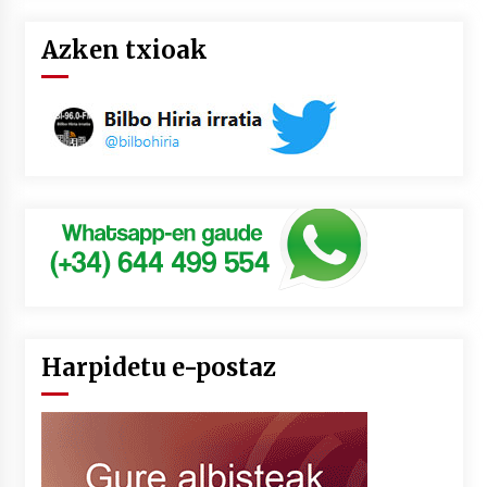
Azken txioak
Harpidetu e-postaz