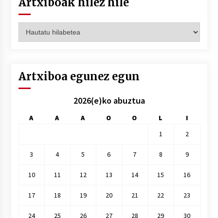
Artxiboak hilez hile
Artxiboak
hilez
hile
Artxiboa egunez egun
2026(e)ko abuztua
A
A
A
O
O
L
I
1
2
3
4
5
6
7
8
9
10
11
12
13
14
15
16
17
18
19
20
21
22
23
24
25
26
27
28
29
30