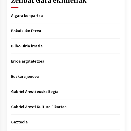
Zenbat Gara ekimenak
Algara konpartsa
Bakaikuko Etxea
Bilbo Hiria irratia
Erroa argitaletxea
Euskara jendea
Gabriel Aresti euskaltegia
Gabriel Aresti Kultura Elkartea
Gazteola