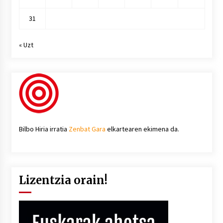
31
« Uzt
Bilbo Hiria irratia
Zenbat Gara
elkartearen ekimena da.
Lizentzia orain!