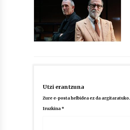
protagonista
2026/07/16
POTTO: San Pedro jaietako bertso-
saioa
2026/07/09
Auritz Iñurrietaren margoak
ikusgai Uribitarte40 aretoan
2026/07/03
Utzi erantzuna
Zure e-posta helbidea ez da argitaratuko.
Iruzkina
*