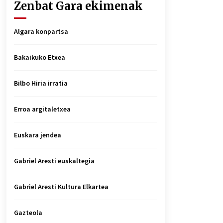
Zenbat Gara ekimenak
Algara konpartsa
Bakaikuko Etxea
Bilbo Hiria irratia
Erroa argitaletxea
Euskara jendea
Gabriel Aresti euskaltegia
Gabriel Aresti Kultura Elkartea
Gazteola