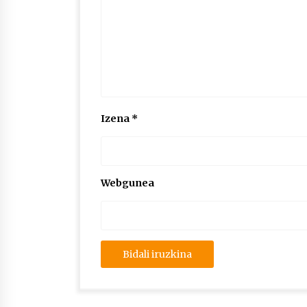
Izena
*
Webgunea