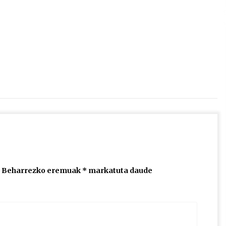
2026/07/15
Larunbatean Plentziako Itsas
Martxa ospatuko da
2026/07/07
SOINUGELA: Paul McCartney eta
Ringo Starr-en lan berriak
2026/07/03
Beharrezko eremuak
*
markatuta daude