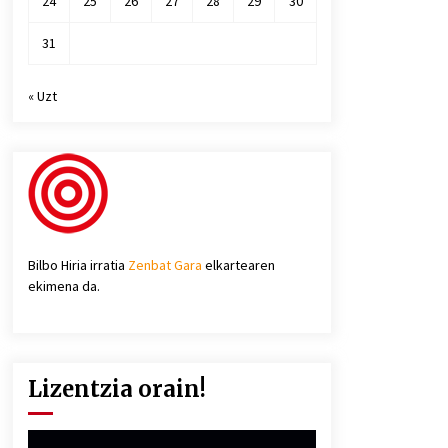
24
25
26
27
28
29
30
31
« Uzt
Bilbo Hiria irratia
Zenbat Gara
elkartearen
ekimena da.
Lizentzia orain!