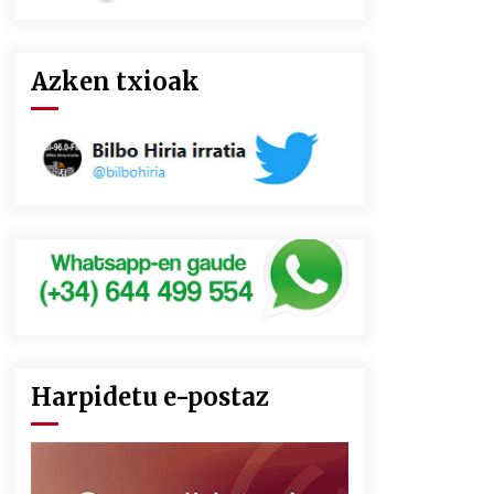
Azken txioak
Harpidetu e-postaz