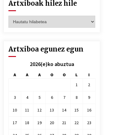
Artxiboak hilez hile
Artxiboak
hilez
hile
Artxiboa egunez egun
2026(e)ko abuztua
A
A
A
O
O
L
I
1
2
3
4
5
6
7
8
9
10
11
12
13
14
15
16
17
18
19
20
21
22
23