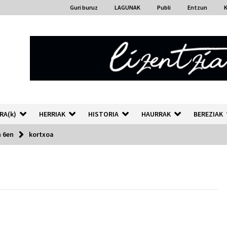
Guri buruz
LAGUNAK
Publi
Entzun
RA(k)
HERRIAK
HISTORIA
HAURRAK
BEREZIAK
 6en
kortxoa
“Hiztegi bat” Gorka Urbizuk
idatzitako letren hiztegia
2026/07/23
Auzoportala : 1×04 Auzofoniak