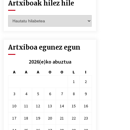
Artxiboak hilez hile
Artxiboak
hilez
hile
Artxiboa egunez egun
2026(e)ko abuztua
A
A
A
O
O
L
I
1
2
3
4
5
6
7
8
9
10
11
12
13
14
15
16
17
18
19
20
21
22
23