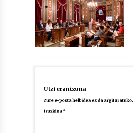
protagonista
2026/07/16
POTTO: San Pedro jaietako bertso-
saioa
2026/07/09
Auritz Iñurrietaren margoak
ikusgai Uribitarte40 aretoan
2026/07/03
Utzi erantzuna
Zure e-posta helbidea ez da argitaratuko.
Iruzkina
*