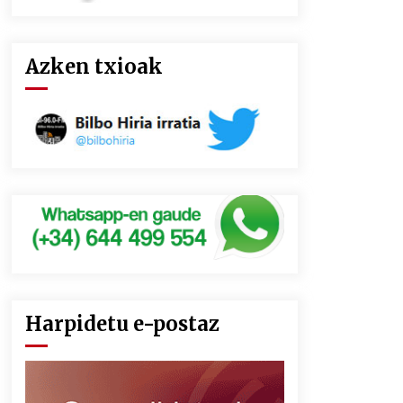
Azken txioak
Harpidetu e-postaz