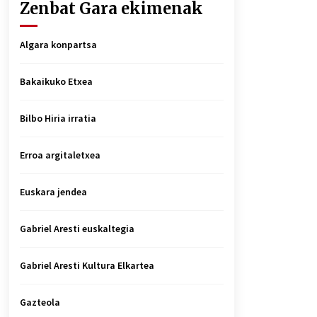
Zenbat Gara ekimenak
Algara konpartsa
Bakaikuko Etxea
Bilbo Hiria irratia
Erroa argitaletxea
Euskara jendea
Gabriel Aresti euskaltegia
Gabriel Aresti Kultura Elkartea
Gazteola