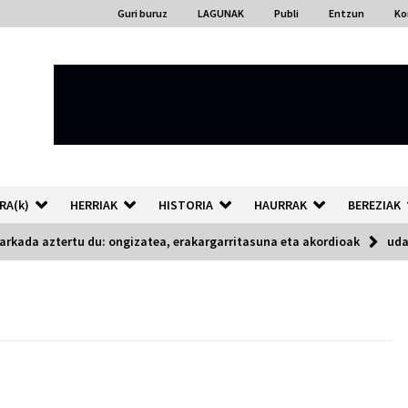
Guri buruz
LAGUNAK
Publi
Entzun
Ko
RA(k)
HERRIAK
HISTORIA
HAURRAK
BEREZIAK
arkada aztertu du: ongizatea, erakargarritasuna eta akordioak
uda
“Hiztegi bat” Gorka Urbizuk
idatzitako letren hiztegia
2026/07/23
Auzoportala : 1×04 Auzofoniak