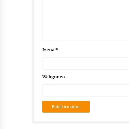
Izena
*
Webgunea