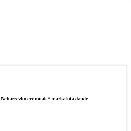
2026/07/15
Larunbatean Plentziako Itsas
Martxa ospatuko da
2026/07/07
SOINUGELA: Paul McCartney eta
Ringo Starr-en lan berriak
2026/07/03
Beharrezko eremuak
*
markatuta daude