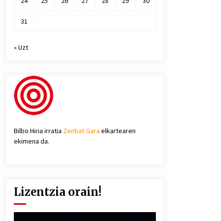
24
25
26
27
28
29
30
31
« Uzt
Bilbo Hiria irratia
Zenbat Gara
elkartearen
ekimena da.
Lizentzia orain!