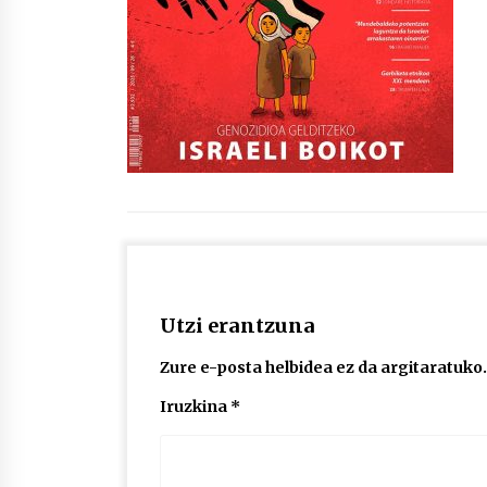
protagonista
2026/07/16
POTTO: San Pedro jaietako bertso-
saioa
2026/07/09
Auritz Iñurrietaren margoak
ikusgai Uribitarte40 aretoan
2026/07/03
Utzi erantzuna
Zure e-posta helbidea ez da argitaratuko.
Iruzkina
*