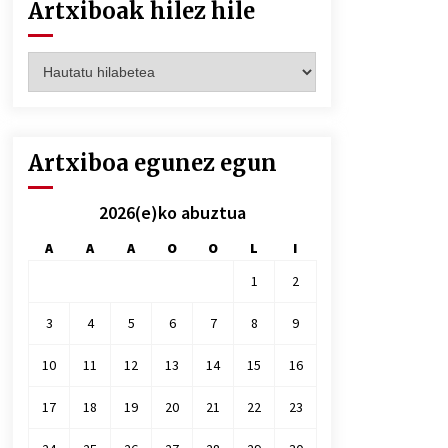
Artxiboak hilez hile
Artxiboak
hilez
hile
Artxiboa egunez egun
2026(e)ko abuztua
A
A
A
O
O
L
I
1
2
3
4
5
6
7
8
9
10
11
12
13
14
15
16
17
18
19
20
21
22
23