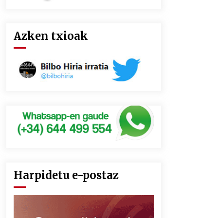
Azken txioak
Harpidetu e-postaz