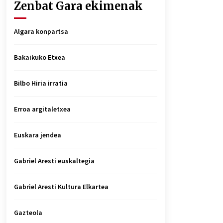
Zenbat Gara ekimenak
Algara konpartsa
Bakaikuko Etxea
Bilbo Hiria irratia
Erroa argitaletxea
Euskara jendea
Gabriel Aresti euskaltegia
Gabriel Aresti Kultura Elkartea
Gazteola