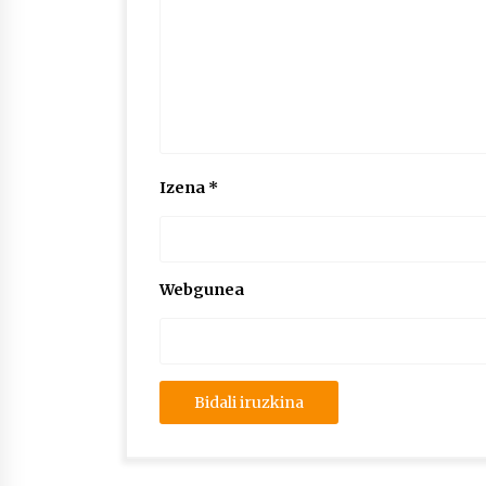
Izena
*
Webgunea