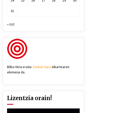
24
25
26
27
28
29
30
31
« Uzt
Bilbo Hiria irratia
Zenbat Gara
elkartearen
ekimena da.
Lizentzia orain!