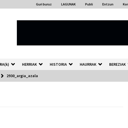
Guri buruz
LAGUNAK
Publi
Entzun
Ko
RA(k)
HERRIAK
HISTORIA
HAURRAK
BEREZIAK
2930_argia_azala
“Hiztegi bat” Gorka Urbizuk
idatzitako letren hiztegia
2026/07/23
Auzoportala : 1×04 Auzofoniak