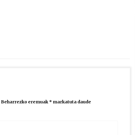
2026/07/15
Larunbatean Plentziako Itsas
Martxa ospatuko da
2026/07/07
SOINUGELA: Paul McCartney eta
Ringo Starr-en lan berriak
2026/07/03
Beharrezko eremuak
*
markatuta daude