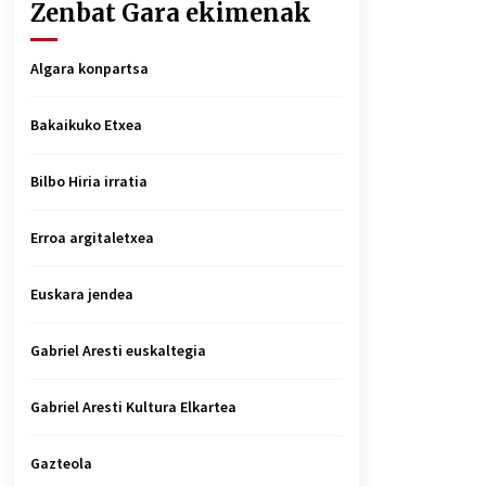
Zenbat Gara ekimenak
Algara konpartsa
Bakaikuko Etxea
Bilbo Hiria irratia
Erroa argitaletxea
Euskara jendea
Gabriel Aresti euskaltegia
Gabriel Aresti Kultura Elkartea
Gazteola