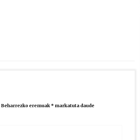
2026/07/15
Larunbatean Plentziako Itsas
Martxa ospatuko da
2026/07/07
SOINUGELA: Paul McCartney eta
Ringo Starr-en lan berriak
2026/07/03
Beharrezko eremuak
*
markatuta daude