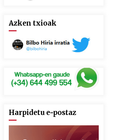
Azken txioak
Harpidetu e-postaz