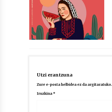
protagonista
2026/07/16
POTTO: San Pedro jaietako bertso-
saioa
2026/07/09
Auritz Iñurrietaren margoak
ikusgai Uribitarte40 aretoan
2026/07/03
Utzi erantzuna
Zure e-posta helbidea ez da argitaratuko.
Iruzkina
*