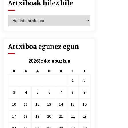
Artxiboak hilez hile
Artxiboak
hilez
hile
Artxiboa egunez egun
2026(e)ko abuztua
A
A
A
O
O
L
I
1
2
3
4
5
6
7
8
9
10
11
12
13
14
15
16
17
18
19
20
21
22
23