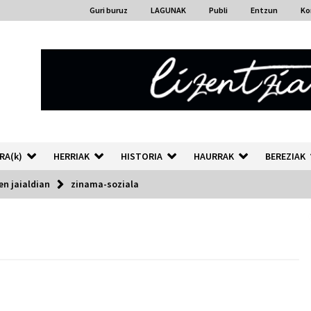
Guri buruz
LAGUNAK
Publi
Entzun
Ko
RA(k)
HERRIAK
HISTORIA
HAURRAK
BEREZIAK
en jaialdian
zinama-soziala
“Hiztegi bat” Gorka Urbizuk
idatzitako letren hiztegia
2026/07/23
Auzoportala : 1×04 Auzofoniak