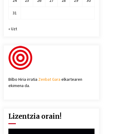
24
25
26
27
28
29
30
31
« Uzt
Bilbo Hiria irratia
Zenbat Gara
elkartearen
ekimena da.
Lizentzia orain!