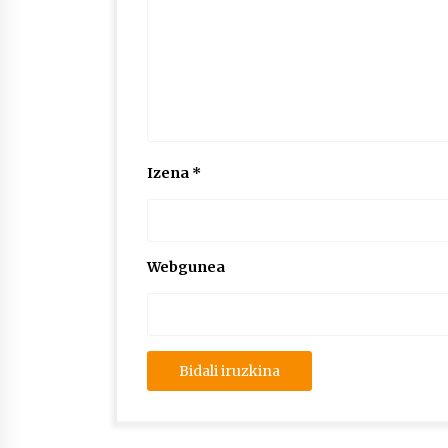
Izena
*
Webgunea