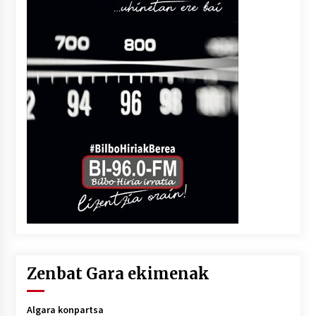
Zenbat Gara ekimenak
Algara konpartsa