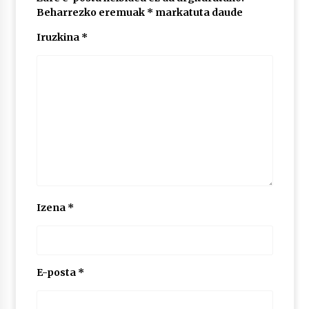
Beharrezko eremuak
*
markatuta daude
Iruzkina
*
POTTO: San Pedro jaietako bertso-saioa
2026/07/09
Larunbatean Plentziako Itsas Martxa ospatuko
da
2026/07/07
LIBURUEN ERREPUBLIKA TXIKIA: Hiragana akats
isil batekin dator beti
2026/07/07
Izena
*
Auritz Iñurrietaren margoak ikusgai
Uribitarte40 aretoan
2026/07/03
E-posta
*
SOINUGELA: Paul McCartney eta Ringo Starr-en
lan berriak