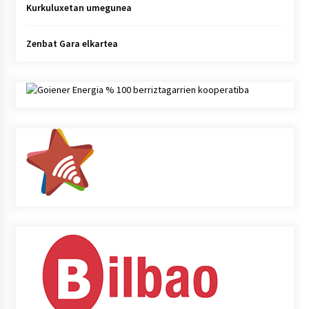
Kurkuluxetan umegunea
Zenbat Gara elkartea