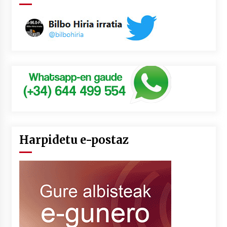
Harpidetu e-postaz