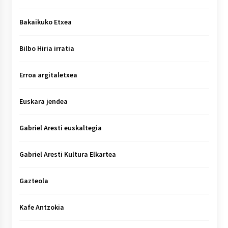
Bakaikuko Etxea
Bilbo Hiria irratia
Erroa argitaletxea
Euskara jendea
Gabriel Aresti euskaltegia
Gabriel Aresti Kultura Elkartea
Gazteola
Kafe Antzokia