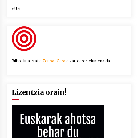
« Uzt
Bilbo Hiria irratia
Zenbat Gara
elkartearen ekimena da.
Lizentzia orain!