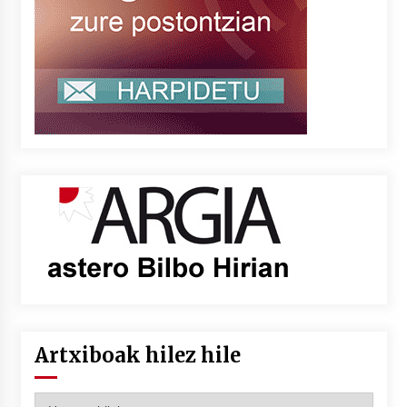
Artxiboak hilez hile
Artxiboak