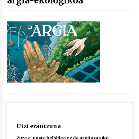
argia-ekologikoa
“Hiztegi bat” Gorka Urbizuk idatzitako letren
hiztegia
2026/07/23
Bakaikuko barnetegitik gazteek egindako saio
berezia
2026/07/16
Tuba eta bonbardinoaren astea, Bilboko
Kontserbatorioan protagonista
2026/07/16
Auzoportala : 1×04 Auzofoniak
2026/07/15
Utzi erantzuna
Gaur abitua da Bilbao bbk live jaialdia
2026/07/09
Zure e-posta helbidea ez da argitaratuko.