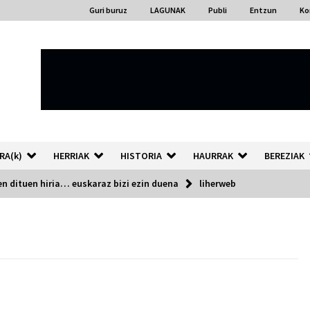
Guri buruz
LAGUNAK
Publi
Entzun
Ko
RA(k)
HERRIAK
HISTORIA
HAURRAK
BEREZIAK
 dituen hiria… euskaraz bizi ezin duena
liherweb
“Hiztegi bat” Gorka Urbizuk
idatzitako letren hiztegia
2026/07/23
Auzoportala : 1×04 Auzofoniak