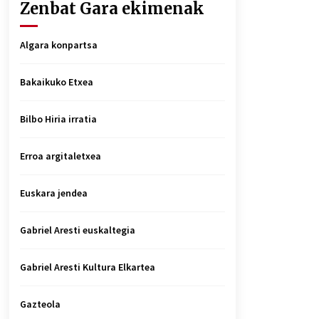
Zenbat Gara ekimenak
Algara konpartsa
Bakaikuko Etxea
Bilbo Hiria irratia
Erroa argitaletxea
Euskara jendea
Gabriel Aresti euskaltegia
Gabriel Aresti Kultura Elkartea
Gazteola