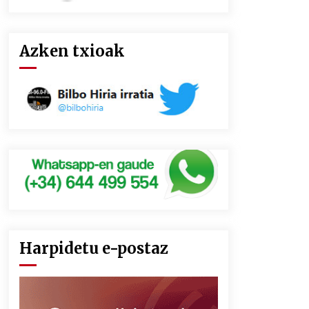
Azken txioak
Harpidetu e-postaz