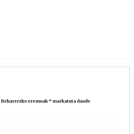
2026/07/15
Larunbatean Plentziako Itsas
Martxa ospatuko da
2026/07/07
SOINUGELA: Paul McCartney eta
Ringo Starr-en lan berriak
2026/07/03
Beharrezko eremuak
*
markatuta daude