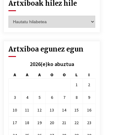
Artxiboak hilez hile
Artxiboak
hilez
hile
Artxiboa egunez egun
2026(e)ko abuztua
A
A
A
O
O
L
I
1
2
3
4
5
6
7
8
9
10
11
12
13
14
15
16
17
18
19
20
21
22
23