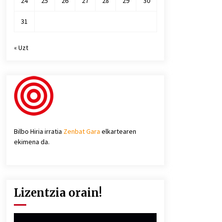
24
25
26
27
28
29
30
31
« Uzt
Bilbo Hiria irratia
Zenbat Gara
elkartearen
ekimena da.
Lizentzia orain!