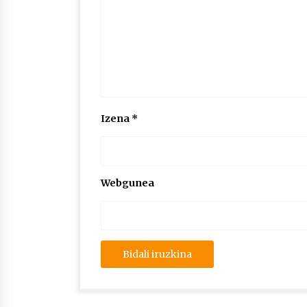
Izena
*
Webgunea