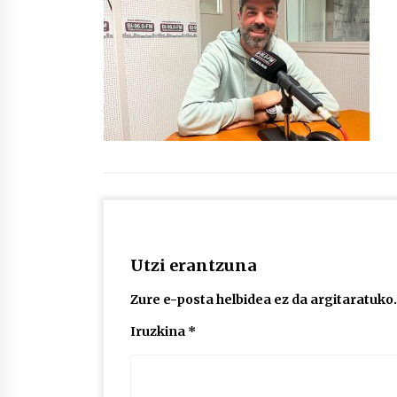
protagonista
2026/07/16
POTTO: San Pedro jaietako bertso-
saioa
2026/07/09
Auritz Iñurrietaren margoak
ikusgai Uribitarte40 aretoan
2026/07/03
Utzi erantzuna
Zure e-posta helbidea ez da argitaratuko.
Iruzkina
*