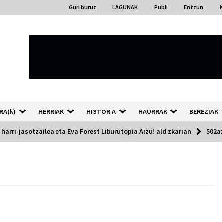
Guri buruz
LAGUNAK
Publi
Entzun
RA(k)
HERRIAK
HISTORIA
HAURRAK
BEREZIAK
 harri-jasotzailea eta Eva Forest Liburutopia Aizu! aldizkarian
502a
“Hiztegi bat” Gorka Urbizuk
idatzitako letren hiztegia
2026/07/23
Auzoportala : 1×04 Auzofoniak