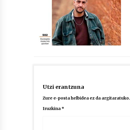
protagonista
2026/07/16
POTTO: San Pedro jaietako bertso-
saioa
2026/07/09
Auritz Iñurrietaren margoak
ikusgai Uribitarte40 aretoan
2026/07/03
Utzi erantzuna
Zure e-posta helbidea ez da argitaratuko.
Iruzkina
*