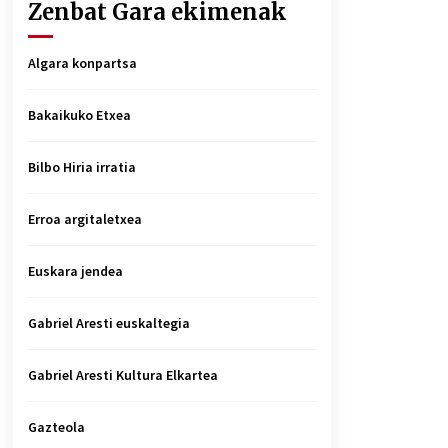
Zenbat Gara ekimenak
Algara konpartsa
Bakaikuko Etxea
Bilbo Hiria irratia
Erroa argitaletxea
Euskara jendea
Gabriel Aresti euskaltegia
Gabriel Aresti Kultura Elkartea
Gazteola