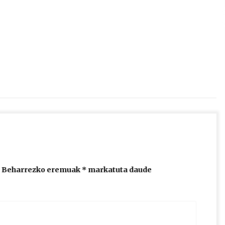
2026/07/15
Larunbatean Plentziako Itsas
Martxa ospatuko da
2026/07/07
SOINUGELA: Paul McCartney eta
Ringo Starr-en lan berriak
2026/07/03
Beharrezko eremuak
*
markatuta daude