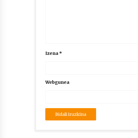
Izena
*
Webgunea