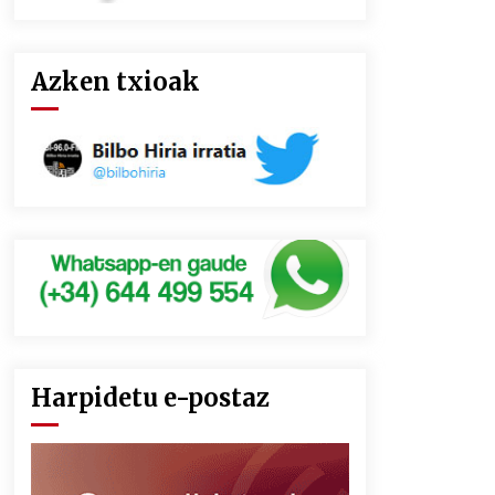
Azken txioak
Harpidetu e-postaz