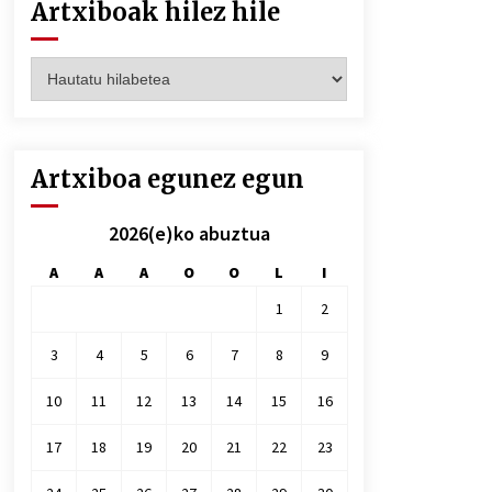
Artxiboak hilez hile
Artxiboak
hilez
hile
Artxiboa egunez egun
2026(e)ko abuztua
A
A
A
O
O
L
I
1
2
3
4
5
6
7
8
9
10
11
12
13
14
15
16
17
18
19
20
21
22
23