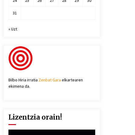
24
25
26
27
28
29
30
31
« Uzt
Bilbo Hiria irratia
Zenbat Gara
elkartearen
ekimena da.
Lizentzia orain!