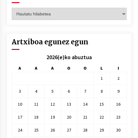
Artxiboak
hilez
hile
Artxiboa egunez egun
2026(e)ko abuztua
A
A
A
O
O
L
I
1
2
3
4
5
6
7
8
9
10
11
12
13
14
15
16
17
18
19
20
21
22
23
24
25
26
27
28
29
30