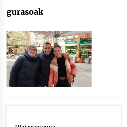
gurasoak
“Hiztegi bat” Gorka Urbizuk idatzitako letren
hiztegia
2026/07/23
Bakaikuko barnetegitik gazteek egindako saio
berezia
2026/07/16
Tuba eta bonbardinoaren astea, Bilboko
Kontserbatorioan protagonista
2026/07/16
Auzoportala : 1×04 Auzofoniak
2026/07/15
Gaur abitua da Bilbao bbk live jaialdia
2026/07/09
Utzi erantzuna