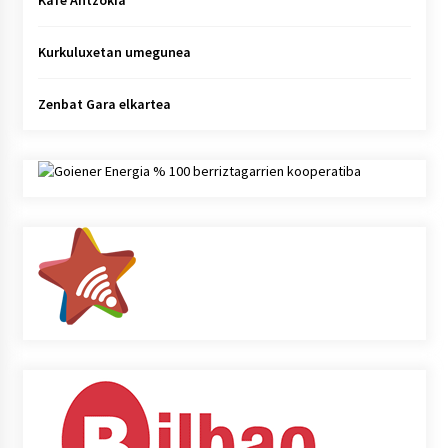
Kafe Antzokia
Kurkuluxetan umegunea
Zenbat Gara elkartea