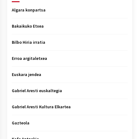
Algara konpartsa
Bakaikuko Etxea
Bilbo Hiria irratia
Erroa argitaletxea
Euskara jendea
Gabriel Aresti euskaltegia
Gabriel Aresti Kultura Elkartea
Gazteola