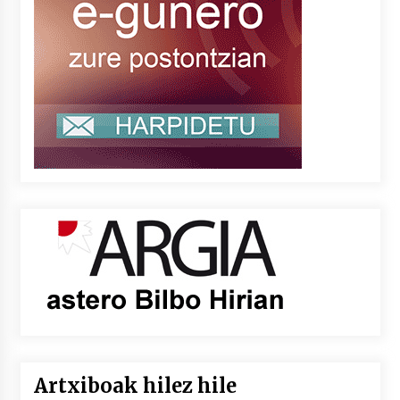
Artxiboak hilez hile