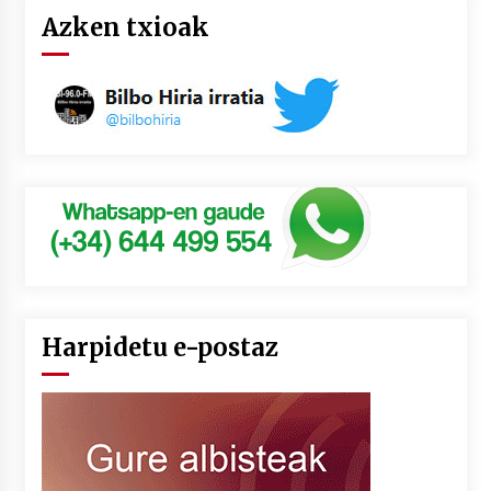
Azken txioak
Harpidetu e-postaz