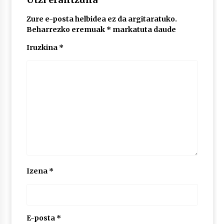
Zure e-posta helbidea ez da argitaratuko.
POTTO: San Pedro jaietako bertso-saioa
Beharrezko eremuak
*
markatuta daude
2026/07/09
Iruzkina
*
Larunbatean Plentziako Itsas Martxa ospatuko
da
2026/07/07
LIBURUEN ERREPUBLIKA TXIKIA: Hiragana akats
isil batekin dator beti
2026/07/07
Auritz Iñurrietaren margoak ikusgai
Izena
*
Uribitarte40 aretoan
2026/07/03
SOINUGELA: Paul McCartney eta Ringo Starr-en
lan berriak
E-posta
*