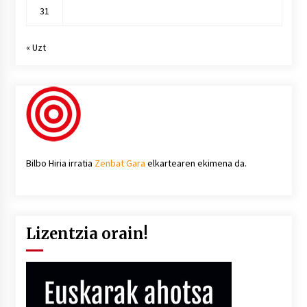
31
« Uzt
Bilbo Hiria irratia
Zenbat Gara
elkartearen ekimena da.
Lizentzia orain!