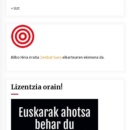
« Uzt
Bilbo Hiria irratia
Zenbat Gara
elkartearen ekimena da.
Lizentzia orain!