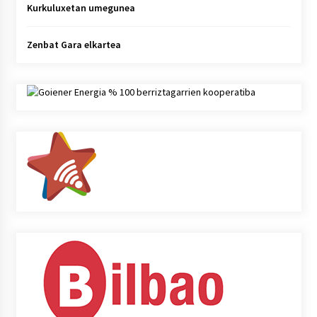
Kurkuluxetan umegunea
Zenbat Gara elkartea