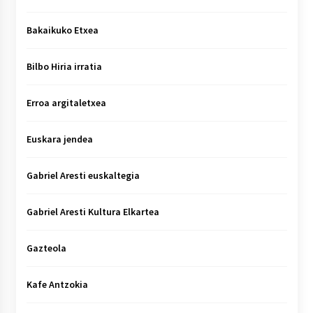
Bakaikuko Etxea
Bilbo Hiria irratia
Erroa argitaletxea
Euskara jendea
Gabriel Aresti euskaltegia
Gabriel Aresti Kultura Elkartea
Gazteola
Kafe Antzokia