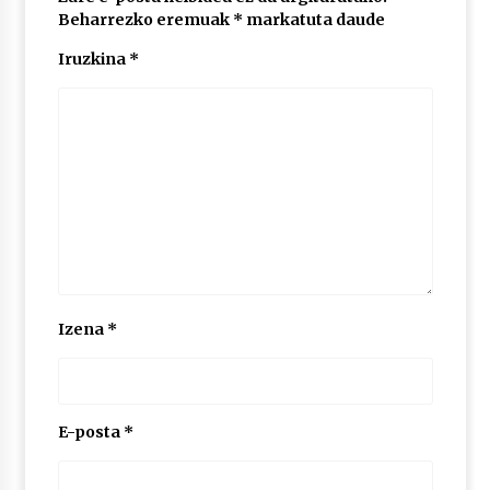
Beharrezko eremuak
*
markatuta daude
Iruzkina
*
POTTO: San Pedro jaietako bertso-saioa
2026/07/09
Larunbatean Plentziako Itsas Martxa ospatuko
da
2026/07/07
LIBURUEN ERREPUBLIKA TXIKIA: Hiragana akats
isil batekin dator beti
2026/07/07
Izena
*
Auritz Iñurrietaren margoak ikusgai
Uribitarte40 aretoan
2026/07/03
E-posta
*
SOINUGELA: Paul McCartney eta Ringo Starr-en
lan berriak