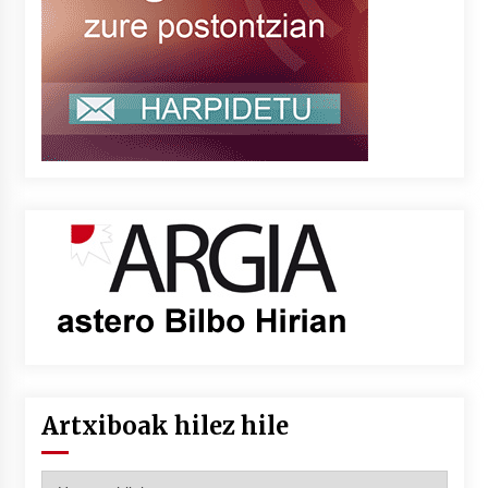
Artxiboak hilez hile
Artxiboak