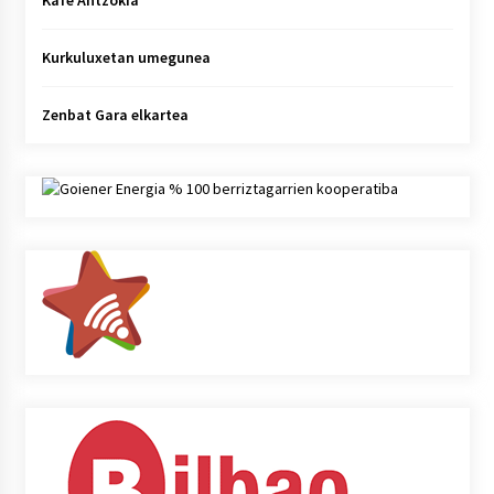
Kafe Antzokia
Kurkuluxetan umegunea
Zenbat Gara elkartea