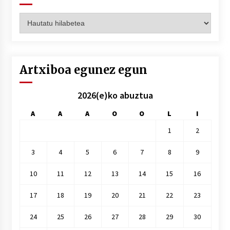
Artxiboak
hilez
hile
Artxiboa egunez egun
2026(e)ko abuztua
A
A
A
O
O
L
I
1
2
3
4
5
6
7
8
9
10
11
12
13
14
15
16
17
18
19
20
21
22
23
24
25
26
27
28
29
30