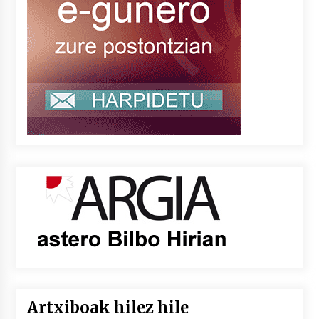
Artxiboak hilez hile