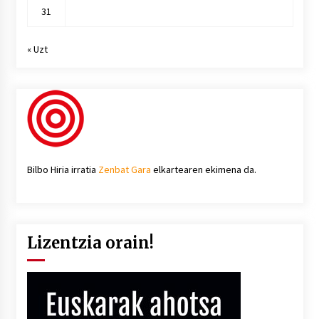
31
« Uzt
Bilbo Hiria irratia
Zenbat Gara
elkartearen ekimena da.
Lizentzia orain!