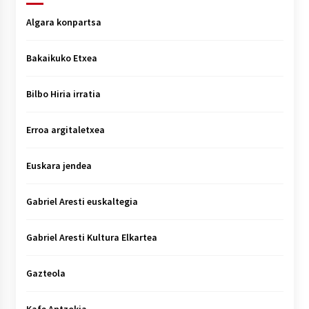
Algara konpartsa
Bakaikuko Etxea
Bilbo Hiria irratia
Erroa argitaletxea
Euskara jendea
Gabriel Aresti euskaltegia
Gabriel Aresti Kultura Elkartea
Gazteola