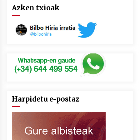
Azken txioak
Harpidetu e-postaz