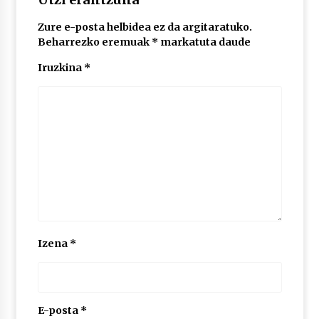
Zure e-posta helbidea ez da argitaratuko.
POTTO: San Pedro jaietako bertso-saioa
Beharrezko eremuak
*
markatuta daude
2026/07/09
Iruzkina
*
Larunbatean Plentziako Itsas Martxa ospatuko
da
2026/07/07
LIBURUEN ERREPUBLIKA TXIKIA: Hiragana akats
isil batekin dator beti
2026/07/07
Auritz Iñurrietaren margoak ikusgai
Izena
*
Uribitarte40 aretoan
2026/07/03
SOINUGELA: Paul McCartney eta Ringo Starr-en
lan berriak
E-posta
*