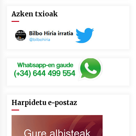
Azken txioak
Harpidetu e-postaz