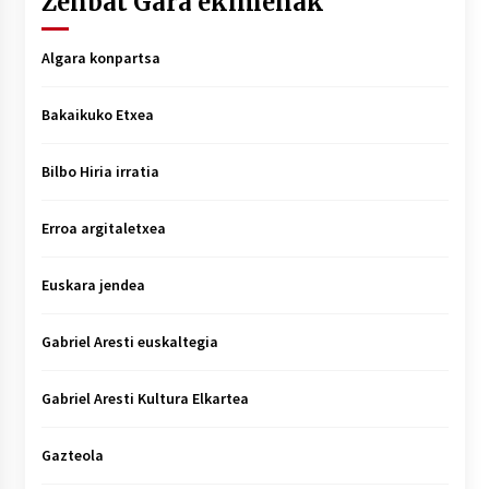
Zenbat Gara ekimenak
Algara konpartsa
Bakaikuko Etxea
Bilbo Hiria irratia
Erroa argitaletxea
Euskara jendea
Gabriel Aresti euskaltegia
Gabriel Aresti Kultura Elkartea
Gazteola