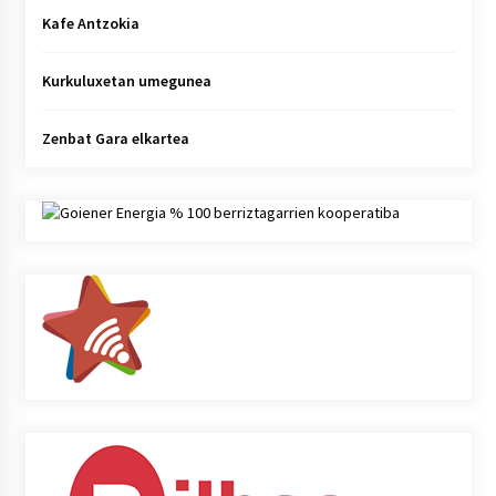
Kafe Antzokia
Kurkuluxetan umegunea
Zenbat Gara elkartea