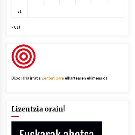
31
« Uzt
Bilbo Hiria irratia
Zenbat Gara
elkartearen ekimena da.
Lizentzia orain!