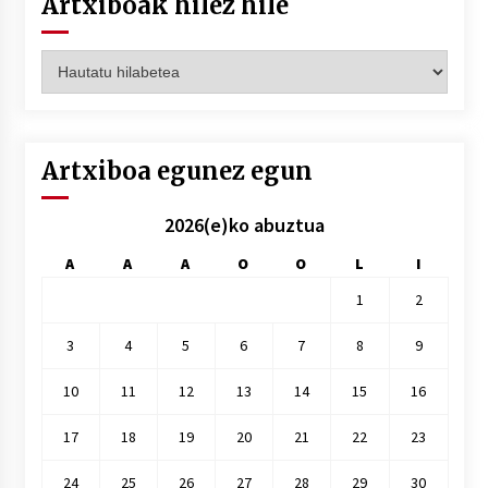
Artxiboak hilez hile
Artxiboak
hilez
hile
Artxiboa egunez egun
2026(e)ko abuztua
A
A
A
O
O
L
I
1
2
3
4
5
6
7
8
9
10
11
12
13
14
15
16
17
18
19
20
21
22
23
24
25
26
27
28
29
30