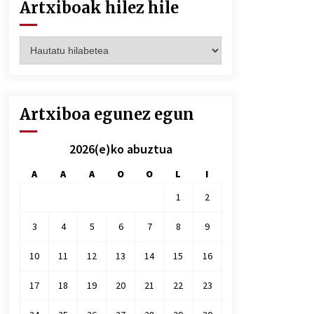
Artxiboak hilez hile
Artxiboak
hilez
hile
Artxiboa egunez egun
2026(e)ko abuztua
A
A
A
O
O
L
I
1
2
3
4
5
6
7
8
9
10
11
12
13
14
15
16
17
18
19
20
21
22
23