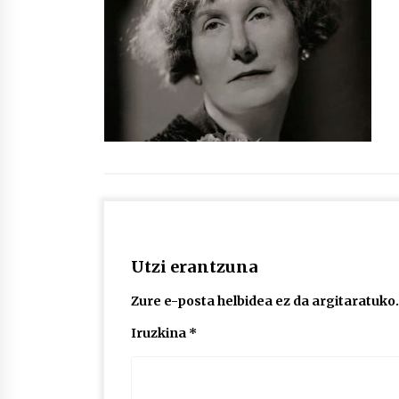
protagonista
2026/07/16
POTTO: San Pedro jaietako bertso-
saioa
2026/07/09
Auritz Iñurrietaren margoak
ikusgai Uribitarte40 aretoan
2026/07/03
Utzi erantzuna
Zure e-posta helbidea ez da argitaratuko.
Iruzkina
*