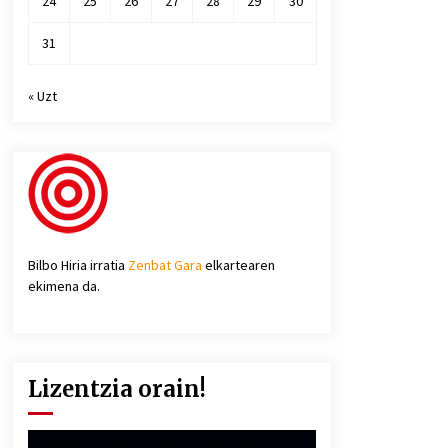
24
25
26
27
28
29
30
31
« Uzt
Bilbo Hiria irratia
Zenbat Gara
elkartearen
ekimena da.
Lizentzia orain!