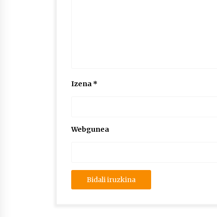
Izena
*
Webgunea