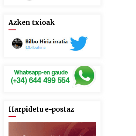
Azken txioak
Harpidetu e-postaz