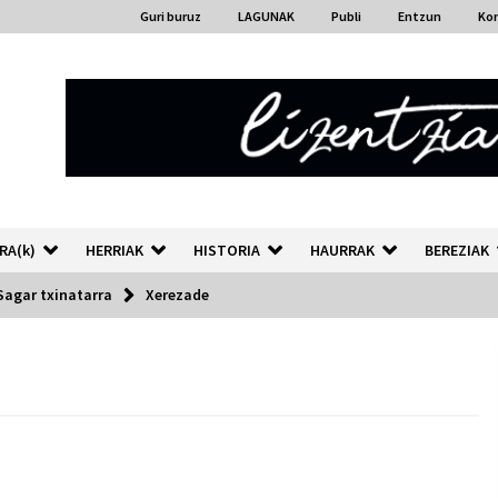
Guri buruz
LAGUNAK
Publi
Entzun
Ko
RA(k)
HERRIAK
HISTORIA
HAURRAK
BEREZIAK
agar txinatarra
Xerezade
“Hiztegi bat” Gorka Urbizuk
idatzitako letren hiztegia
2026/07/23
Auzoportala : 1×04 Auzofoniak