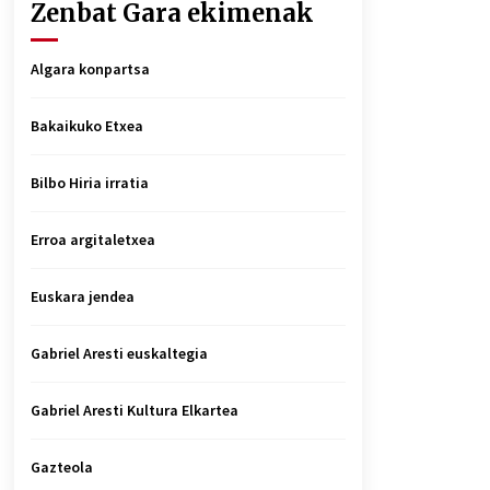
Zenbat Gara ekimenak
Algara konpartsa
Bakaikuko Etxea
Bilbo Hiria irratia
Erroa argitaletxea
Euskara jendea
Gabriel Aresti euskaltegia
Gabriel Aresti Kultura Elkartea
Gazteola