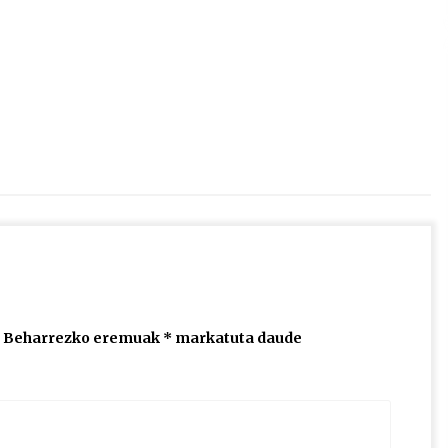
2026/07/15
Larunbatean Plentziako Itsas
Martxa ospatuko da
2026/07/07
SOINUGELA: Paul McCartney eta
Ringo Starr-en lan berriak
2026/07/03
Beharrezko eremuak
*
markatuta daude