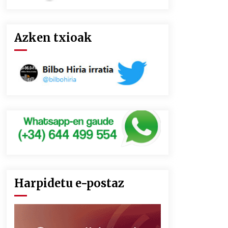
Azken txioak
Harpidetu e-postaz