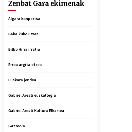
Zenbat Gara ekimenak
Algara konpartsa
Bakaikuko Etxea
Bilbo Hiria irratia
Erroa argitaletxea
Euskara jendea
Gabriel Aresti euskaltegia
Gabriel Aresti Kultura Elkartea
Gazteola