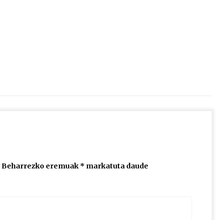
2026/07/15
Larunbatean Plentziako Itsas
Martxa ospatuko da
2026/07/07
SOINUGELA: Paul McCartney eta
Ringo Starr-en lan berriak
2026/07/03
Beharrezko eremuak
*
markatuta daude