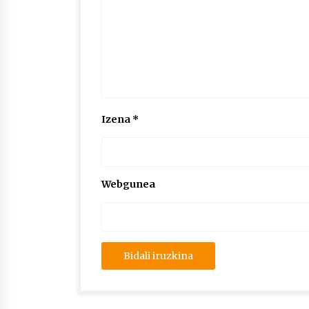
Izena
*
Webgunea