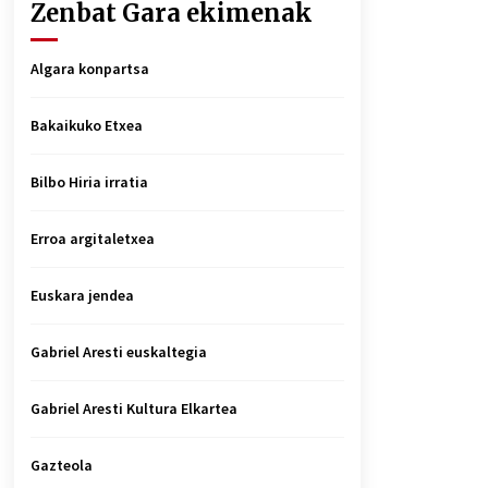
Zenbat Gara ekimenak
Algara konpartsa
Bakaikuko Etxea
Bilbo Hiria irratia
Erroa argitaletxea
Euskara jendea
Gabriel Aresti euskaltegia
Gabriel Aresti Kultura Elkartea
Gazteola