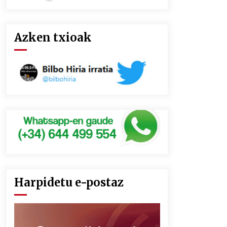
Azken txioak
Harpidetu e-postaz