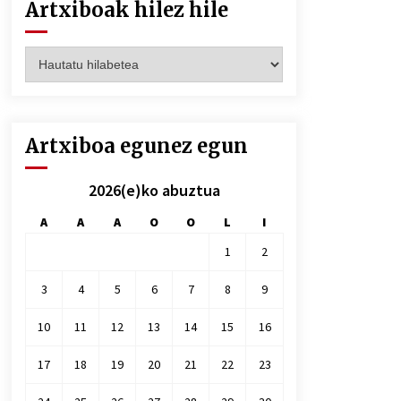
Artxiboak hilez hile
Artxiboak
hilez
hile
Artxiboa egunez egun
2026(e)ko abuztua
A
A
A
O
O
L
I
1
2
3
4
5
6
7
8
9
10
11
12
13
14
15
16
17
18
19
20
21
22
23