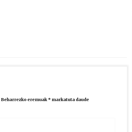
2026/07/15
Larunbatean Plentziako Itsas
Martxa ospatuko da
2026/07/07
SOINUGELA: Paul McCartney eta
Ringo Starr-en lan berriak
2026/07/03
Beharrezko eremuak
*
markatuta daude