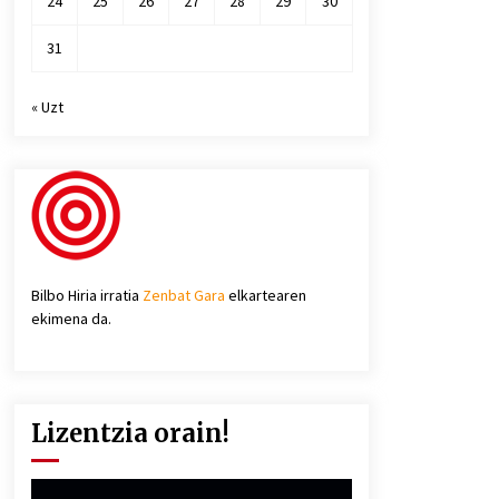
24
25
26
27
28
29
30
31
« Uzt
Bilbo Hiria irratia
Zenbat Gara
elkartearen
ekimena da.
Lizentzia orain!