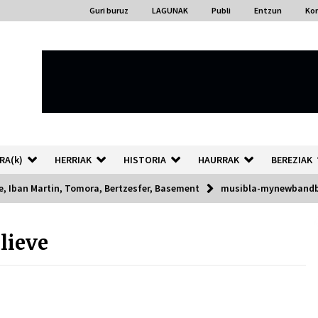
Guri buruz
LAGUNAK
Publi
Entzun
Ko
RA(k)
HERRIAK
HISTORIA
HAURRAK
BEREZIAK
, Iban Martin, Tomora, Bertzesfer, Basement
musibla-mynewbandb
lieve
“Hiztegi bat” Gorka Urbizuk
idatzitako letren hiztegia
2026/07/23
Auzoportala : 1×04 Auzofoniak