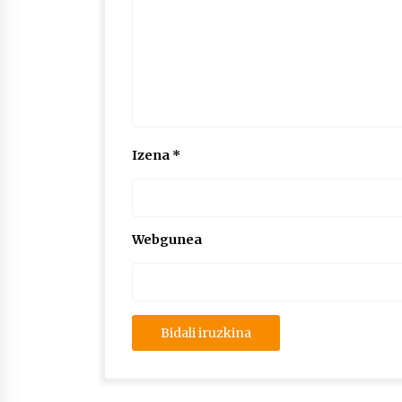
Izena
*
Webgunea