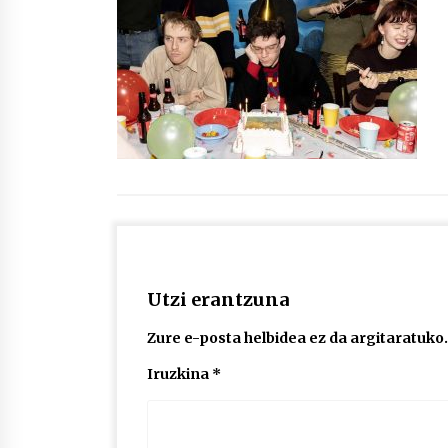
protagonista
2026/07/16
POTTO: San Pedro jaietako bertso-
saioa
2026/07/09
Auritz Iñurrietaren margoak
ikusgai Uribitarte40 aretoan
2026/07/03
Utzi erantzuna
Zure e-posta helbidea ez da argitaratuko.
Iruzkina
*