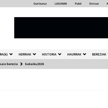
Guri buruz
LAGUNAK
Publi
Entzun
RA(k)
HERRIAK
HISTORIA
HAURRAK
BEREZIAK
saio berezia
bakaiku2026
“Hiztegi bat” Gorka Urbizuk
idatzitako letren hiztegia
2026/07/23
Auzoportala : 1×04 Auzofoniak