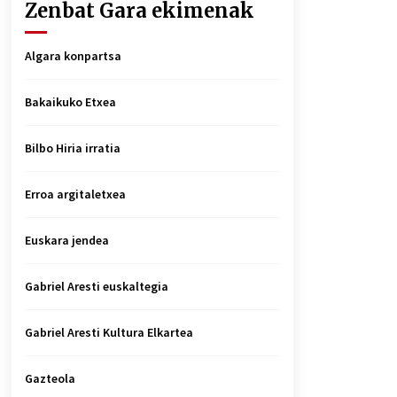
Zenbat Gara ekimenak
Algara konpartsa
Bakaikuko Etxea
Bilbo Hiria irratia
Erroa argitaletxea
Euskara jendea
Gabriel Aresti euskaltegia
Gabriel Aresti Kultura Elkartea
Gazteola