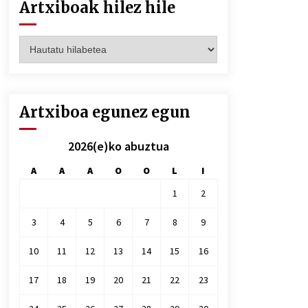
Artxiboak hilez hile
Artxiboak
hilez
hile
Artxiboa egunez egun
2026(e)ko abuztua
A
A
A
O
O
L
I
1
2
3
4
5
6
7
8
9
10
11
12
13
14
15
16
17
18
19
20
21
22
23