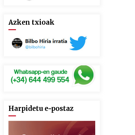
Azken txioak
Harpidetu e-postaz