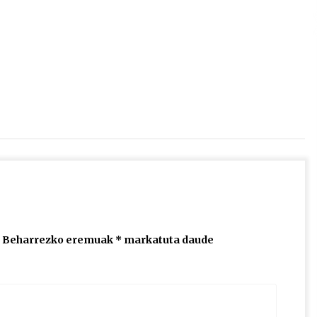
2026/07/15
Larunbatean Plentziako Itsas
Martxa ospatuko da
2026/07/07
SOINUGELA: Paul McCartney eta
Ringo Starr-en lan berriak
2026/07/03
Beharrezko eremuak
*
markatuta daude