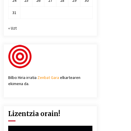
24
25
26
27
28
29
30
31
« Uzt
Bilbo Hiria irratia
Zenbat Gara
elkartearen
ekimena da.
Lizentzia orain!