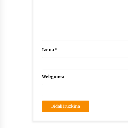
Izena
*
Webgunea