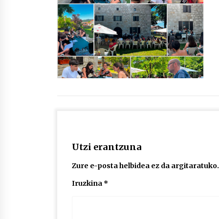
protagonista
2026/07/16
POTTO: San Pedro jaietako bertso-
saioa
2026/07/09
Auritz Iñurrietaren margoak
ikusgai Uribitarte40 aretoan
2026/07/03
Utzi erantzuna
Zure e-posta helbidea ez da argitaratuko.
Iruzkina
*