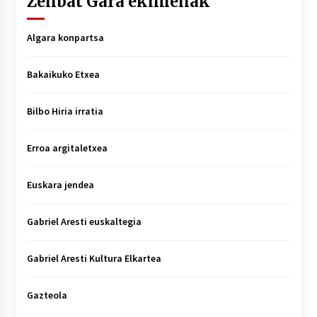
Zenbat Gara ekimenak
Algara konpartsa
Bakaikuko Etxea
Bilbo Hiria irratia
Erroa argitaletxea
Euskara jendea
Gabriel Aresti euskaltegia
Gabriel Aresti Kultura Elkartea
Gazteola