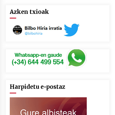
Azken txioak
Harpidetu e-postaz