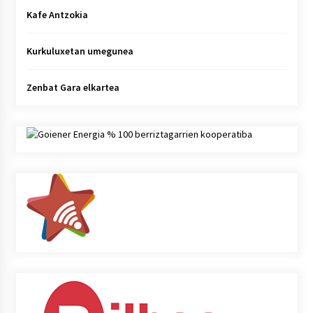
Kafe Antzokia
Kurkuluxetan umegunea
Zenbat Gara elkartea