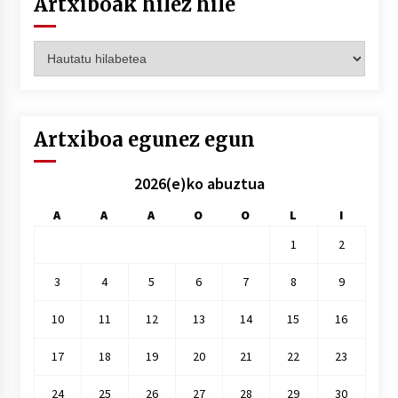
Artxiboak hilez hile
Artxiboak
hilez
hile
Artxiboa egunez egun
2026(e)ko abuztua
A
A
A
O
O
L
I
1
2
3
4
5
6
7
8
9
10
11
12
13
14
15
16
17
18
19
20
21
22
23
24
25
26
27
28
29
30