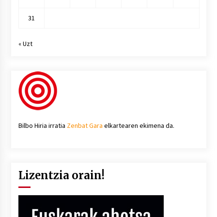
31
« Uzt
Bilbo Hiria irratia
Zenbat Gara
elkartearen ekimena da.
Lizentzia orain!