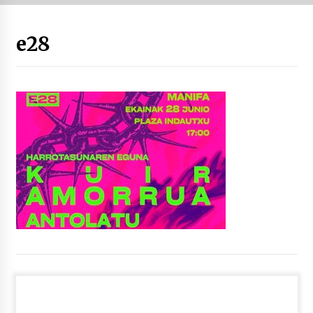
“Hiztegi bat” Gorka Urbizuk idatzitako letren
e28
hiztegia
2026/07/23
Bakaikuko barnetegitik gazteek egindako saio
berezia
2026/07/16
Tuba eta bonbardinoaren astea, Bilboko
Kontserbatorioan protagonista
2026/07/16
Auzoportala : 1×04 Auzofoniak
2026/07/15
Gaur abitua da Bilbao bbk live jaialdia
2026/07/09