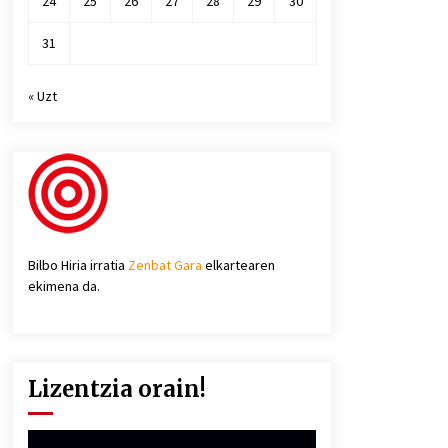
24
25
26
27
28
29
30
31
« Uzt
Bilbo Hiria irratia
Zenbat Gara
elkartearen
ekimena da.
Lizentzia orain!