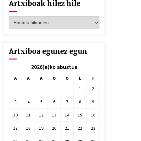
Artxiboak hilez hile
Artxiboak
hilez
hile
Artxiboa egunez egun
2026(e)ko abuztua
A
A
A
O
O
L
I
1
2
3
4
5
6
7
8
9
10
11
12
13
14
15
16
17
18
19
20
21
22
23