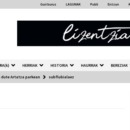
Guri buruz
LAGUNAK
Publi
Entzun
RA(k)
HERRIAK
HISTORIA
HAURRAK
BEREZIAK
 dute Artatza parkean
subflubialaez
“Hiztegi bat” Gorka Urbizuk
idatzitako letren hiztegia
2026/07/23
Auzoportala : 1×04 Auzofoniak