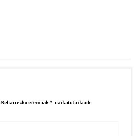
2026/07/15
Larunbatean Plentziako Itsas
Martxa ospatuko da
2026/07/07
SOINUGELA: Paul McCartney eta
Ringo Starr-en lan berriak
2026/07/03
Beharrezko eremuak
*
markatuta daude