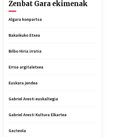
Zenbat Gara ekimenak
Algara konpartsa
Bakaikuko Etxea
Bilbo Hiria irratia
Erroa argitaletxea
Euskara jendea
Gabriel Aresti euskaltegia
Gabriel Aresti Kultura Elkartea
Gazteola