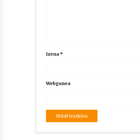
Izena
*
Webgunea