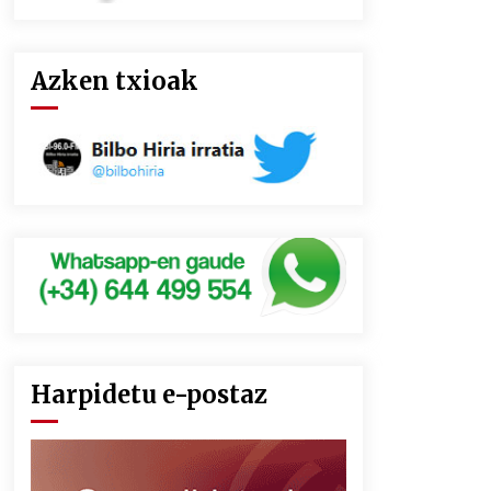
Azken txioak
Harpidetu e-postaz