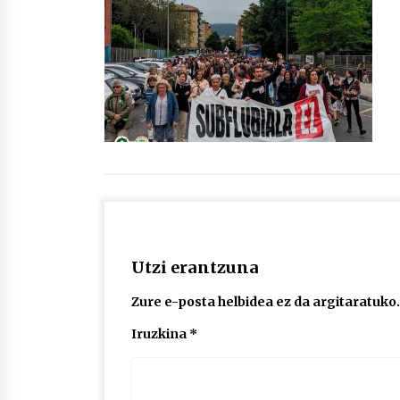
protagonista
2026/07/16
POTTO: San Pedro jaietako bertso-
saioa
2026/07/09
Auritz Iñurrietaren margoak
ikusgai Uribitarte40 aretoan
2026/07/03
Utzi erantzuna
Zure e-posta helbidea ez da argitaratuko.
Iruzkina
*