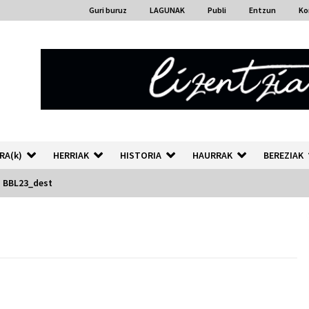
Guri buruz
LAGUNAK
Publi
Entzun
Ko
RA(k)
HERRIAK
HISTORIA
HAURRAK
BEREZIAK
BBL23_dest
“Hiztegi bat” Gorka Urbizuk
idatzitako letren hiztegia
2026/07/23
Auzoportala : 1×04 Auzofoniak