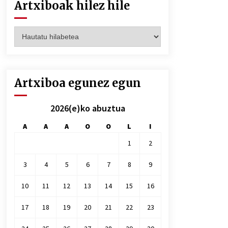
Artxiboak hilez hile
Artxiboak
hilez
hile
Artxiboa egunez egun
2026(e)ko abuztua
A
A
A
O
O
L
I
1
2
3
4
5
6
7
8
9
10
11
12
13
14
15
16
17
18
19
20
21
22
23