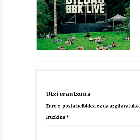
protagonista
2026/07/16
POTTO: San Pedro jaietako bertso-
saioa
2026/07/09
Auritz Iñurrietaren margoak
ikusgai Uribitarte40 aretoan
2026/07/03
Utzi erantzuna
Zure e-posta helbidea ez da argitaratuko.
Iruzkina
*