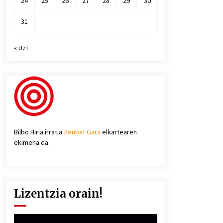
24
25
26
27
28
29
30
31
« Uzt
Bilbo Hiria irratia
Zenbat Gara
elkartearen
ekimena da.
Lizentzia orain!