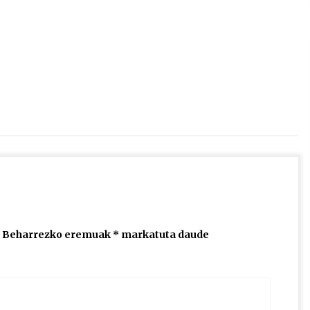
2026/07/15
Larunbatean Plentziako Itsas
Martxa ospatuko da
2026/07/07
SOINUGELA: Paul McCartney eta
Ringo Starr-en lan berriak
2026/07/03
Beharrezko eremuak
*
markatuta daude