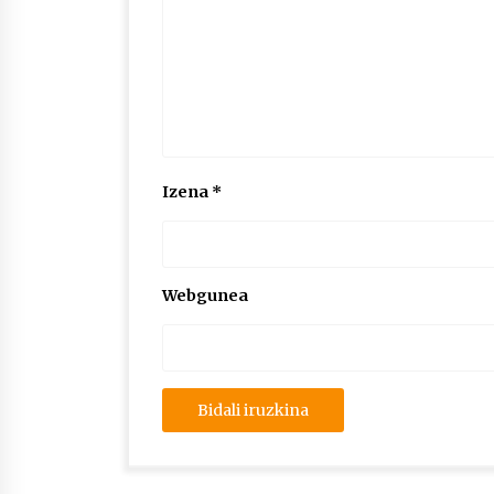
Izena
*
Webgunea