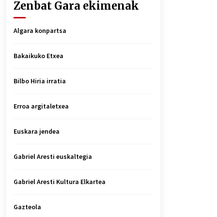
Zenbat Gara ekimenak
Algara konpartsa
Bakaikuko Etxea
Bilbo Hiria irratia
Erroa argitaletxea
Euskara jendea
Gabriel Aresti euskaltegia
Gabriel Aresti Kultura Elkartea
Gazteola