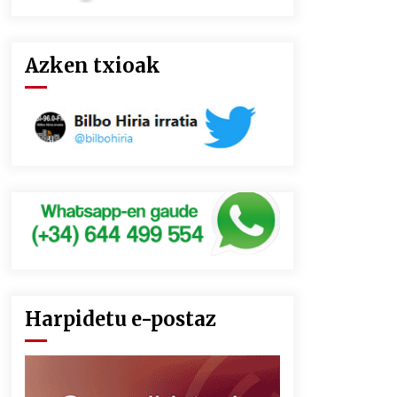
Azken txioak
Harpidetu e-postaz