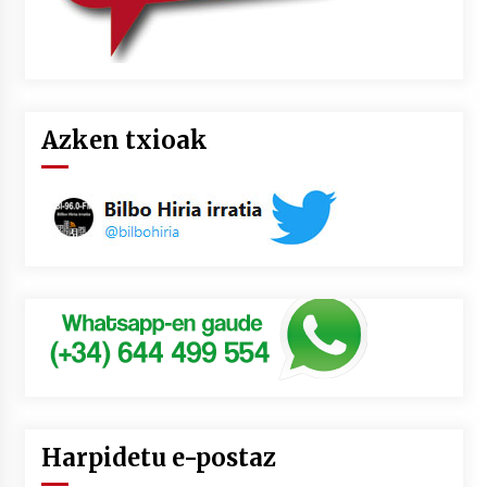
Azken txioak
Harpidetu e-postaz