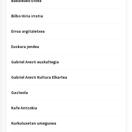
Bakaikuko Etxea
Bilbo Hiria irratia
Erroa argitaletxea
Euskara jendea
Gabriel Aresti euskaltegia
Gabriel Aresti Kultura Elkartea
Gazteola
Kafe Antzokia
Kurkuluxetan umegunea