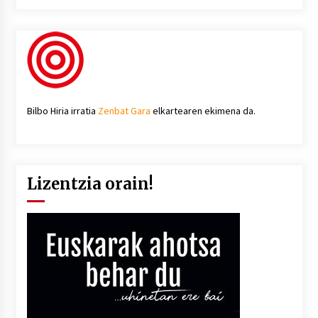
Bilbo Hiria irratia
Zenbat Gara
elkartearen ekimena da.
Lizentzia orain!