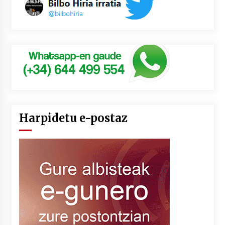
Harpidetu e-postaz