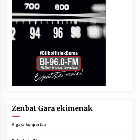
Zenbat Gara ekimenak
Algara konpartsa