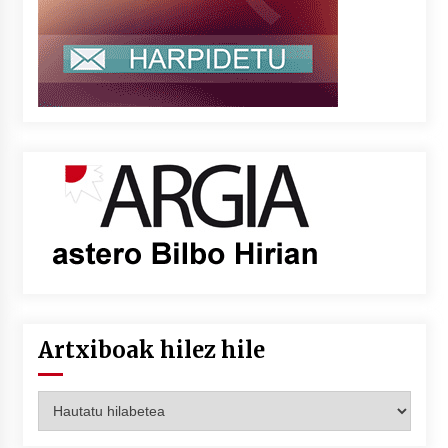
Artxiboak hilez hile
Artxiboak
hilez
hile