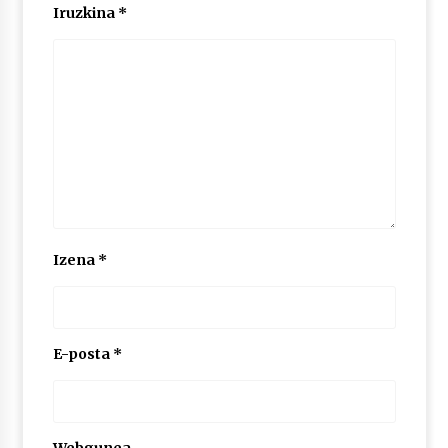
Iruzkina
*
POTTO: San Pedro jaietako bertso-saioa
2026/07/09
Larunbatean Plentziako Itsas Martxa ospatuko
da
2026/07/07
LIBURUEN ERREPUBLIKA TXIKIA: Hiragana akats
isil batekin dator beti
Izena
*
2026/07/07
Auritz Iñurrietaren margoak ikusgai
Uribitarte40 aretoan
E-posta
*
2026/07/03
SOINUGELA: Paul McCartney eta Ringo Starr-en
lan berriak