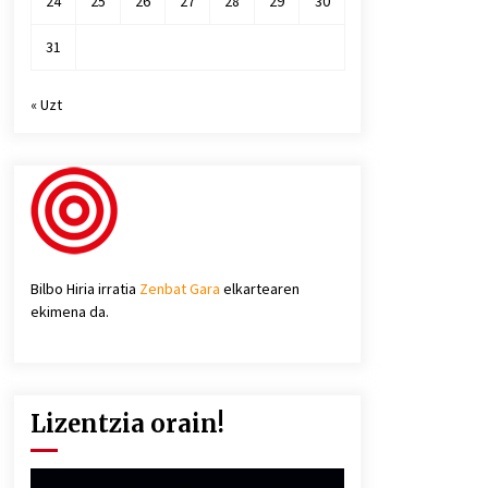
24
25
26
27
28
29
30
31
« Uzt
Bilbo Hiria irratia
Zenbat Gara
elkartearen
ekimena da.
Lizentzia orain!