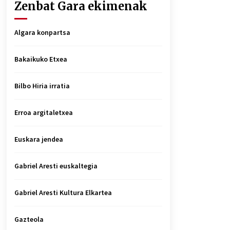
Zenbat Gara ekimenak
Algara konpartsa
Bakaikuko Etxea
Bilbo Hiria irratia
Erroa argitaletxea
Euskara jendea
Gabriel Aresti euskaltegia
Gabriel Aresti Kultura Elkartea
Gazteola