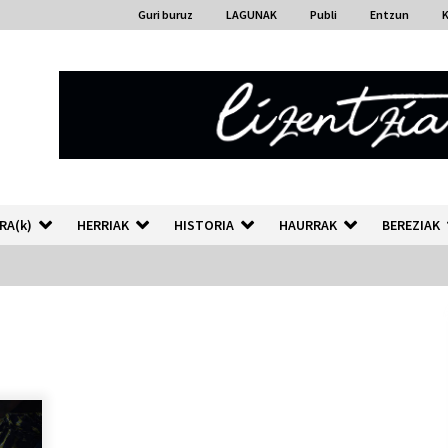
Guri buruz
LAGUNAK
Publi
Entzun
RA(k)
HERRIAK
HISTORIA
HAURRAK
BEREZIAK
“Hiztegi bat” Gorka Urbizuk
idatzitako letren hiztegia
2026/07/23
Auzoportala : 1×04 Auzofoniak