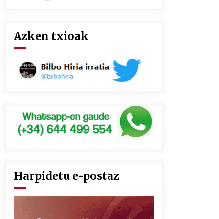
Azken txioak
Harpidetu e-postaz