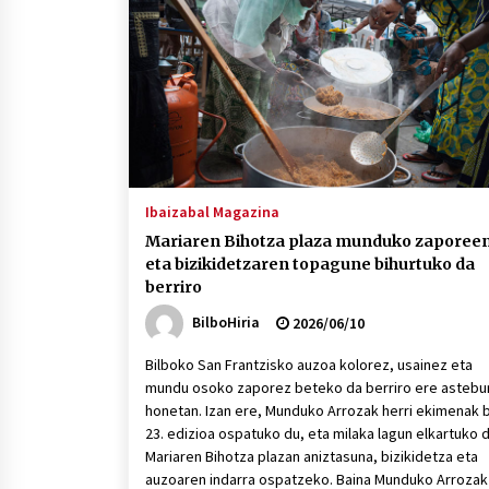
protagonista
2026/07/16
POTTO: San Pedro jaietako bertso-
saioa
2026/07/09
Auritz Iñurrietaren margoak
ikusgai Uribitarte40 aretoan
Ibaizabal Magazina
2026/07/03
Mariaren Bihotza plaza munduko zaporee
eta bizikidetzaren topagune bihurtuko da
berriro
BilboHiria
2026/06/10
Bilboko San Frantzisko auzoa kolorez, usainez eta
mundu osoko zaporez beteko da berriro ere astebu
honetan. Izan ere, Munduko Arrozak herri ekimenak 
23. edizioa ospatuko du, eta milaka lagun elkartuko d
Mariaren Bihotza plazan aniztasuna, bizikidetza eta
auzoaren indarra ospatzeko. Baina Munduko Arrozak