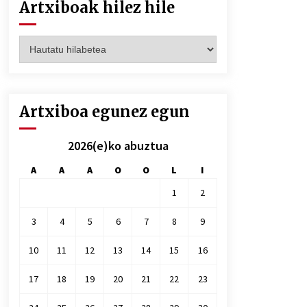
Artxiboak hilez hile
Artxiboak
hilez
hile
Artxiboa egunez egun
2026(e)ko abuztua
A
A
A
O
O
L
I
1
2
3
4
5
6
7
8
9
10
11
12
13
14
15
16
17
18
19
20
21
22
23