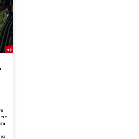
2026/07/15
Larunbatean Plentziako Itsas
Martxa ospatuko da
2026/07/07
SOINUGELA: Paul McCartney eta
Ringo Starr-en lan berriak
2026/07/03
n
ru
bere
ira
 ez