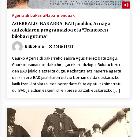
Agerraldi bakarra
Nabarmenduak
AGERRALDI BAKARRA: BAD jaialdia, Arriaga
antzokiaren programazioa eta “Francoren
bilobari gutuna”
BilboHiria
2016/11/11
Gaurko Agerraldi bakarreko saiora Agus Perez batu zaigu.
Gaurkotasunari lotutako hiru gai ekarri dizkigu. Bukatu berri
den BAD jaialdia aztertu dugu. Kezkatuta eta haserre agertu
da izan ere BAD jaialdiaren edizio berrian ez da euskarazko
lanik izan. Antolatzaileen borondate falta aipatu azpimarratu
du. BAD jaialdian eskieni diren pieza batzuk euskarazko […]