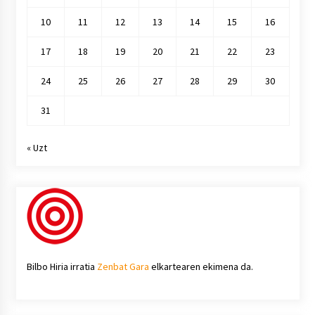
10
11
12
13
14
15
16
17
18
19
20
21
22
23
24
25
26
27
28
29
30
31
« Uzt
Bilbo Hiria irratia
Zenbat Gara
elkartearen ekimena da.