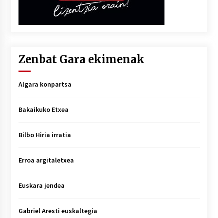
Zenbat Gara ekimenak
Algara konpartsa
Bakaikuko Etxea
Bilbo Hiria irratia
Erroa argitaletxea
Euskara jendea
Gabriel Aresti euskaltegia