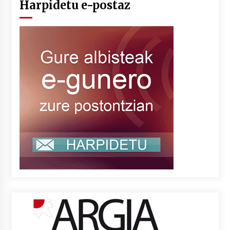
Harpidetu e-postaz