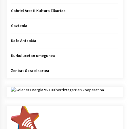
Gabriel Aresti Kultura Elkartea
Gazteola
Kafe Antzokia
Kurkuluxetan umegunea
Zenbat Gara elkartea