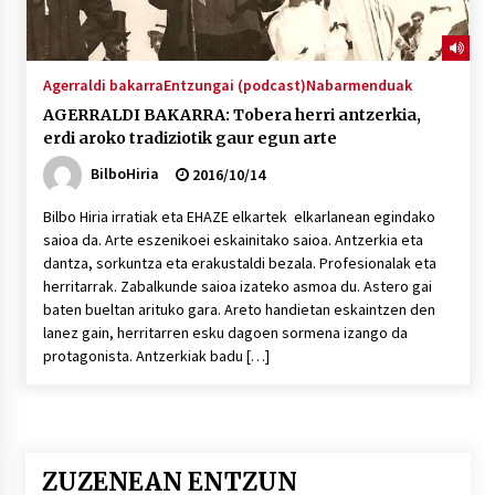
Agerraldi bakarra
Entzungai (podcast)
Nabarmenduak
AGERRALDI BAKARRA: Tobera herri antzerkia,
erdi aroko tradiziotik gaur egun arte
BilboHiria
2016/10/14
Bilbo Hiria irratiak eta EHAZE elkartek elkarlanean egindako
saioa da. Arte eszenikoei eskainitako saioa. Antzerkia eta
dantza, sorkuntza eta erakustaldi bezala. Profesionalak eta
herritarrak. Zabalkunde saioa izateko asmoa du. Astero gai
baten bueltan arituko gara. Areto handietan eskaintzen den
lanez gain, herritarren esku dagoen sormena izango da
protagonista. Antzerkiak badu […]
ZUZENEAN ENTZUN