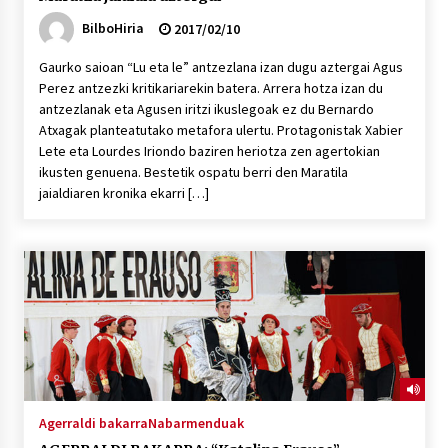
BilboHiria
2017/02/10
Gaurko saioan “Lu eta le” antzezlana izan dugu aztergai Agus
Perez antzezki kritikariarekin batera. Arrera hotza izan du
antzezlanak eta Agusen iritzi ikuslegoak ez du Bernardo
Atxagak planteatutako metafora ulertu. Protagonistak Xabier
Lete eta Lourdes Iriondo baziren heriotza zen agertokian
ikusten genuena. Bestetik ospatu berri den Maratila
jaialdiaren kronika ekarri […]
Agerraldi bakarra
Nabarmenduak