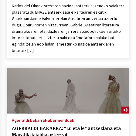
Karlos del Olmok Arestiren nazioa, antzerkia izeneko saiakera
plazaratu du EHAZE antzerkizale elkartearen eskutik.
Gaurkoan Jaime Valverderekin Arestiren antzerkia aztertu
dugu. Liburu horren hitzaurrean, Gabriel Arestiren literatura
dramatikoaren eta idazlearen jarrera soziopolitikoen arteko
loturak topatu eta aztertu nahi dira “metafora halako bat
eginda: zelan edo halan, amesturiko nazioa antzerkiaren
bitartez […]
Agerraldi bakarra
Nabarmenduak
AGERRALDI BAKARRA: “Lu eta le” antzezlana eta
Maratila jaialdia aztergai