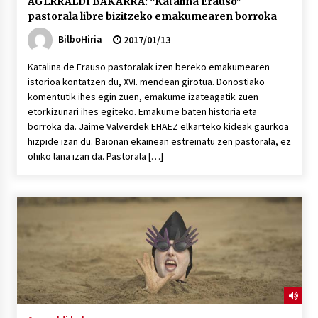
AGERRALDI BAKARRA: “Katalina Erauso”
pastorala libre bizitzeko emakumearen borroka
BilboHiria
2017/01/13
Katalina de Erauso pastoralak izen bereko emakumearen
istorioa kontatzen du, XVI. mendean girotua. Donostiako
komentutik ihes egin zuen, emakume izateagatik zuen
etorkizunari ihes egiteko. Emakume baten historia eta
borroka da. Jaime Valverdek EHAEZ elkarteko kideak gaurkoa
hizpide izan du. Baionan ekainean estreinatu zen pastorala, ez
ohiko lana izan da. Pastorala […]