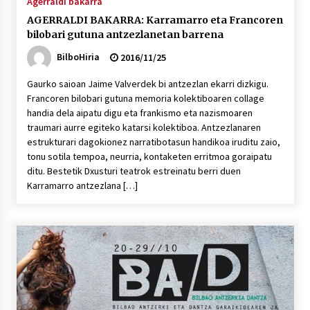
Agerraldi bakarra
AGERRALDI BAKARRA: Karramarro eta Francoren
bilobari gutuna antzezlanetan barrena
BilboHiria
2016/11/25
Gaurko saioan Jaime Valverdek bi antzezlan ekarri dizkigu.
Francoren bilobari gutuna memoria kolektiboaren collage
handia dela aipatu digu eta frankismo eta nazismoaren
traumari aurre egiteko katarsi kolektiboa. Antzezlanaren
estrukturari dagokionez narratibotasun handikoa iruditu zaio,
tonu sotila tempoa, neurria, kontaketen erritmoa goraipatu
ditu. Bestetik Dxusturi teatrok estreinatu berri duen
Karramarro antzezlana […]