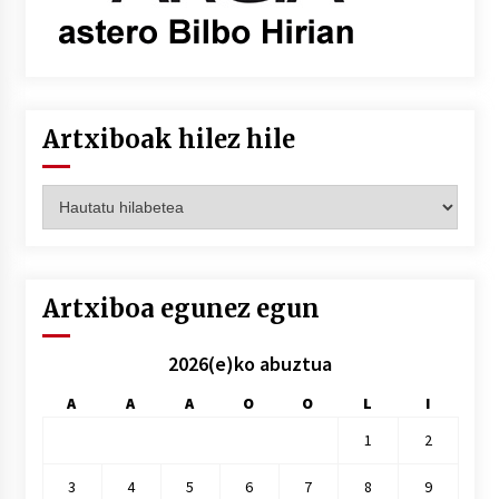
Artxiboak hilez hile
Artxiboak
hilez
hile
Artxiboa egunez egun
2026(e)ko abuztua
A
A
A
O
O
L
I
1
2
3
4
5
6
7
8
9