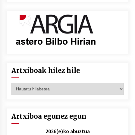
Artxiboak hilez hile
Artxiboak
hilez
hile
Artxiboa egunez egun
2026(e)ko abuztua