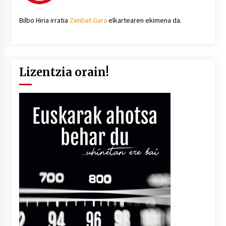
Bilbo Hiria irratia
Zenbat Gara
elkartearen ekimena da.
Lizentzia orain!