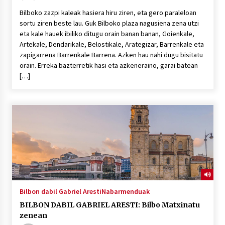
Bilboko zazpi kaleak hasiera hiru ziren, eta gero paraleloan
sortu ziren beste lau. Guk Bilboko plaza nagusiena zena utzi
eta kale hauek ibiliko ditugu orain banan banan, Goienkale,
Artekale, Dendarikale, Belostikale, Arategizar, Barrenkale eta
zapigarrena Barrenkale Barrena. Azken hau nahi dugu bisitatu
orain. Erreka bazterretik hasi eta azkeneraino, garai batean
[…]
Bilbon dabil Gabriel Aresti
Nabarmenduak
BILBON DABIL GABRIEL ARESTI: Bilbo Matxinatu
zenean