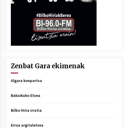
Zenbat Gara ekimenak
Algara konpartsa
Bakaikuko Etxea
Bilbo Hiria irratia
Erroa argitaletxea