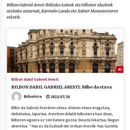
Bilbon Gabriel Aresti ibilitako kaleak eta bilbotar idazleak
utzitako aztarnak, Karmelo Landa eta Xabier Monasterioren
“Hiztegi bat” Gorka Urbizuk idatzitako letren
eskutik.
hiztegia
2026/07/23
Bakaikuko barnetegitik gazteek egindako saio
berezia
2026/07/16
Tuba eta bonbardinoaren astea, Bilboko
Kontserbatorioan protagonista
2026/07/16
Bilbon dabil Gabriel Aresti
BILBON DABIL GABRIEL ARESTI: Bilbo da etxea
Auzoportala : 1×04 Auzofoniak
BilboHiria
2022/07/28
2026/07/15
Bilbo da Gabriel Arestiren etxea. Aitaren etxea eragotzia,
debekatua, lapurtua. Arestiren ibilaldi bilbotarra hasi dean,
Gaur abitua da Bilbao bbk live jaialdia
Bilboren egoera ez zen batere gozoa: Deustu lokartua, Neguri
2026/07/09
aberetua. “ Hau ez da Euzkadi-dio orduan Arestik- hau Gaztela