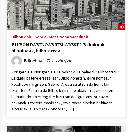
Bilbon dabil Gabriel Aresti
Nabarmenduak
BILBON DABIL GABRIEL ARESTI: Bilbokoak,
bilbainoak, bilbotarrak
BilboHiria
2022/03/28
Zer gara gu? Nor gara gu? Bilbokoak? Bilbainoak? Bilbotarrak?
Ez dugu batere erraza izan, Bilbo honetan, gure nortasun
kolektiboa argitzen. Gabriel Aresti saiatzen da horretan
eragiten. Zaharra da Bilbo, baina oso aldakorra, eta azken
hamarkadotan etengabe bizi izan ditugu transformazio
sakonak. Etorrera masiboak, etxe txabola behin-behinean
altxatuak, auzo osoak ondoren, […]