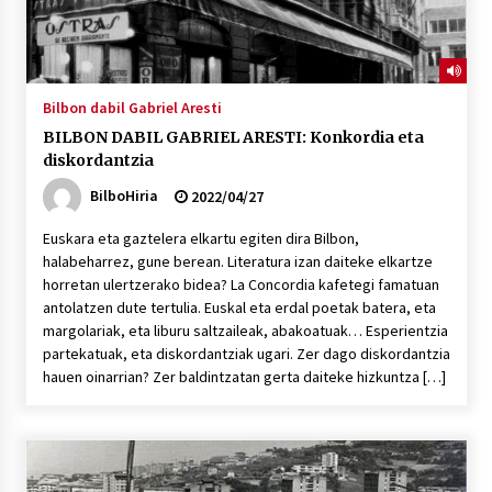
Bilbon dabil Gabriel Aresti
BILBON DABIL GABRIEL ARESTI: Konkordia eta
diskordantzia
BilboHiria
2022/04/27
Euskara eta gaztelera elkartu egiten dira Bilbon,
halabeharrez, gune berean. Literatura izan daiteke elkartze
horretan ulertzerako bidea? La Concordia kafetegi famatuan
antolatzen dute tertulia. Euskal eta erdal poetak batera, eta
margolariak, eta liburu saltzaileak, abakoatuak… Esperientzia
partekatuak, eta diskordantziak ugari. Zer dago diskordantzia
hauen oinarrian? Zer baldintzatan gerta daiteke hizkuntza […]