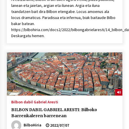
lanean eta jaietan, argian eta ilunean. Argia eta iluna
txandatzen bait dira Bilbon etengabe. Locus amoenus ala
locus dramaticus. Paradisua eta infernua, biak baitaude Bilbo
bakar batean.
https://bilbohiria.com/docs2/2022/bilbongabrielaresti/14_bilbon_da
Deskargatu hemen.
Bilbon dabil Gabriel Aresti
BILBON DABIL GABRIEL ARESTI: Bilboko
Barrenkaleren barrenean
BilboHiria
2022/07/07