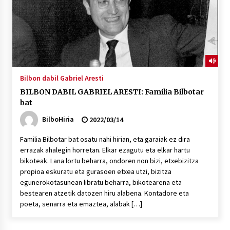
Bilbon dabil Gabriel Aresti
BILBON DABIL GABRIEL ARESTI: Familia Bilbotar
bat
BilboHiria
2022/03/14
Familia Bilbotar bat osatu nahi hirian, eta garaiak ez dira
errazak ahalegin horretan. Elkar ezagutu eta elkar hartu
bikoteak. Lana lortu beharra, ondoren non bizi, etxebizitza
propioa eskuratu eta gurasoen etxea utzi, bizitza
egunerokotasunean libratu beharra, bikotearena eta
bestearen atzetik datozen hiru alabena. Kontadore eta
poeta, senarra eta emaztea, alabak […]