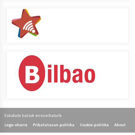
Eskubide batzuk erreserbaturik
Lege-oharra
Pribatutasun-politika
Cookie-politika
About