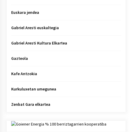
Euskara jendea
Gabriel Aresti euskaltegia
Gabriel Aresti Kultura Elkartea
Gazteola
Kafe Antzokia
Kurkuluxetan umegunea
Zenbat Gara elkartea