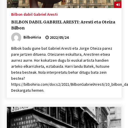
Bilbon dabil Gabriel Aresti
BILBON DABIL GABRIEL ARESTI: Aresti eta Oteiza
Bilbon
BilboHiria
2022/05/24
Bilbok badu gune bat Gabriel Aresti eta Jorge Oteiza parez
pare jartzen dituena. Oteizaren eskultura, Arestiren etxea
aurrez aurre. Hor kokatzen dugu bi euskal artista handien
arteko elkarrizketa, eztabaida. Harri landu Batek, hutsune
betea besteak. Nola interpretatu behar ditugu bata zein
bestea?
https://bilbohiria.com/docs2/2021/BilbonGabrielAresti/10_bilbon_d
Deskargatu hemen.