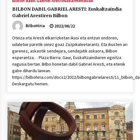
Bilbon dabil Gabriel Aresti
Nabarmenduak
BILBON DABIL GABRIEL ARESTI: Euskaltzaindia
Gabriel Arestiren Bilbon
BilboHiria
2022/06/22
Oteiza eta Aresti elkarrizketan ikusi eta entzun ondoren,
udaletxe paretik oinez goaz Zazpikaleetarantz. Eta ikusten ari
garenez, askaotik sendejara, sendejatik askaora, Bilbon
esperantza… Plaza Barria. Gaur, Euskaltzaindiaren egoitza
nagusia bertan. Bilbo honetan dabil Gabriel Aresti, eta etenik
gabe dihardu lanean.
https://bilbohiria.com/docs2/2022/bilbongabrielaresti/11_bilbon_da
Deskargatu hemen.