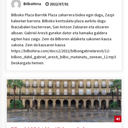
BilboHiria
2022/07/01
Bilboko Plaza Barritik Plaza zaharrera bidea egin dugu, Zazpi
kaleetan barrena. Bilboko kontsulatu plaza aurkitu dugu
Ibaizabalen bazterrean, San Antzon Zubiaren eta elizaren
alboan. Gabriel Aresti gurekin dator eta hamaika galdera
egiten hasi zaigu. Zein da Bilboren aldaketa sakonen kausa
sakona. Zein da kausaren kausa.
https://bilbohiria.com/docs2/2022/bilbongabrielaresti/12-
bilbon_dabil_gabriel_aresti_bilbo_matxinatu_zenean_12.mp3
Deskargatu hemen.