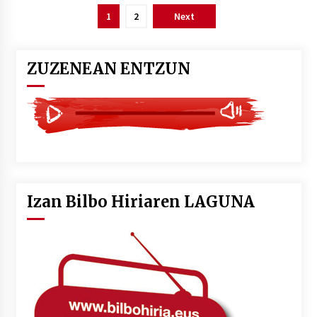
Posts
1
2
Next
pagination
ZUZENEAN ENTZUN
Izan Bilbo Hiriaren LAGUNA