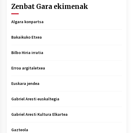
Zenbat Gara ekimenak
Algara konpartsa
Bakaikuko Etxea
Bilbo Hiria irratia
Erroa argitaletxea
Euskara jendea
Gabriel Aresti euskaltegia
Gabriel Aresti Kultura Elkartea
Gazteola