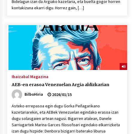
Bidelagun izan da Argiako kazetaria, eta buelta gogor horren
kontakizuna ekarri digu. Horrez gain, […]
Ibaizabal Magazina
AEB-en erasoa Venezuelan Argia aldizkarian
BilboHiria
2026/01/15
Asteko errepasoa egin dugu Gorka Peñagarikano
kazetariarekin, eta AEBek Venezuelan egindako erasoa izan
dugu solasgaien artean nagusi. Bigarren atalean, Danele
Sarriugartek Marina Garces filosofoari egindako elkarrizketa
izan dugu hizpide: Denbora bizigarri baterako liburua