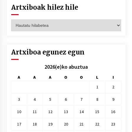
Artxiboak hilez hile
Artxiboak
hilez
hile
Artxiboa egunez egun
2026(e)ko abuztua
A
A
A
O
O
L
I
1
2
3
4
5
6
7
8
9
10
11
12
13
14
15
16
17
18
19
20
21
22
23