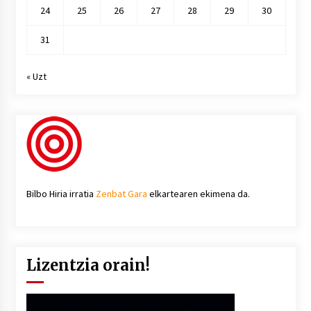
24
25
26
27
28
29
30
31
« Uzt
Bilbo Hiria irratia
Zenbat Gara
elkartearen ekimena da.
Lizentzia orain!