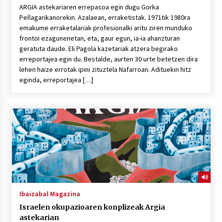
ARGIA astekariaren errepasoa egin dugu Gorka
Peñagarikanorekin. Azalaean, erraketistak. 1971tik 1980ra
emakume erraketalariak profesionalki aritu ziren munduko
frontoi ezagunenetan, eta, gaur egun, ia-ia ahanzturan
geratuta daude. Eli Pagola kazetariak atzera begirako
erreportajea egin du. Bestalde, aurten 30 urte betetzen dira
lehen haize errotak ipini zituztela Nafarroan. Adituekin hitz
eginda, erreportajea […]
Ibaizabal Magazina
Israelen okupazioaren konplizeak Argia
astekarian