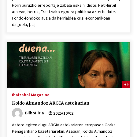
Horri buruzko erreportaje zabala eskaini diote. Net Hurbil
atalean, berriz, Frantziako egoera politikoa aztertu dute.
Fondo-fondoko auzia da herrialdea krisi ekonomikoan
dagoela, […]
Ibaizabal Magazina
Koldo Almandoz ARGIA astekarian
BilboHiria
2025/10/02
Astero egiten dugu ARGIA astekariaren errepasoa Gorka
Peñagarikano kazetariarekin. Azalean, Koldo Almandoz