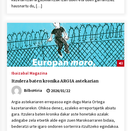
hausnartu du, […]
Ibaizabal Magazina
Itzulera baten kronika ARGIA astekarian
BilboHiria
2026/01/22
Argia astekariaren errepasoa egin dugu Maria Ortega
kazetariarekin. Ohikoa denez, azaleko erreportajetik abiatu
gara. Itzulera baten kronika dakar aste honetako azalak:
adingabe zela etxetik alde egin zuen Marokoarraren bidaia,
bederatzi urte igaro ondoren sorterrira itzultzeko egindakoa.