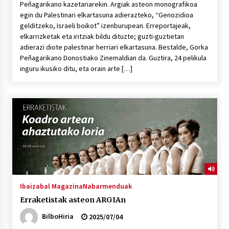
Peñagarikano kazetariarekin. Argiak asteon monografikoa
egin du Palestinari elkartasuna adierazteko, “Genozidioa
gelditzeko, Israeli boikot” izenburupean. Erreportajeak,
elkarrizketak eta iritziak bildu dituzte; guzti-guztietan
adierazi diote palestinar herriari elkartasuna. Bestalde, Gorka
Peñagarikano Donostiako Zinemaldian da. Guztira, 24 pelikula
inguru ikusiko ditu, eta orain arte […]
Ibaizabal Magazina
Nabarmenduak
Erraketistak asteon ARGIAn
BilboHiria
2025/07/04