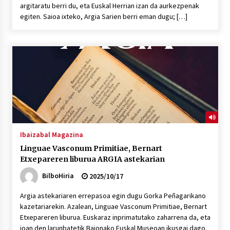
argitaratu berri du, eta Euskal Herrian izan da aurkezpenak
egiten. Saioa ixteko, Argia Sarien berri eman dugu; […]
Ibaizabal Magazina
Linguae Vasconum Primitiae, Bernart
Etxepareren liburua ARGIA astekarian
BilboHiria
2025/10/17
Argia astekariaren errepasoa egin dugu Gorka Peñagarikano
kazetariarekin. Azalean, Linguae Vasconum Primitiae, Bernart
Etxepareren liburua. Euskaraz inprimatutako zaharrena da, eta
joan den larunbatetik Baionako Euskal Museoan ikusgai dago.