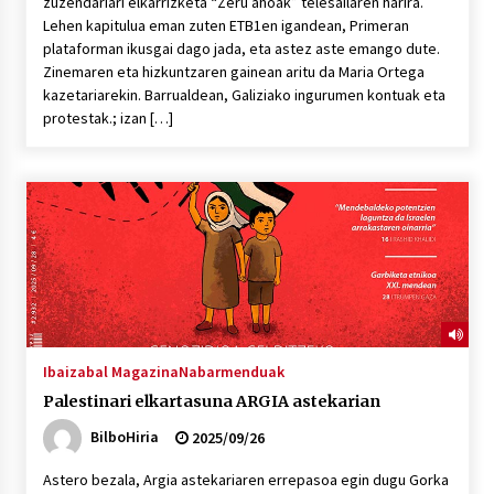
zuzendariari elkarrizketa “Zeru ahoak” telesailaren harira.
Lehen kapitulua eman zuten ETB1en igandean, Primeran
plataforman ikusgai dago jada, eta astez aste emango dute.
Zinemaren eta hizkuntzaren gainean aritu da Maria Ortega
kazetariarekin. Barrualdean, Galiziako ingurumen kontuak eta
protestak.; izan […]
Ibaizabal Magazina
Nabarmenduak
Palestinari elkartasuna ARGIA astekarian
BilboHiria
2025/09/26
Astero bezala, Argia astekariaren errepasoa egin dugu Gorka