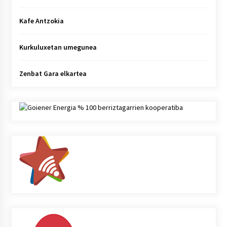
Kafe Antzokia
Kurkuluxetan umegunea
Zenbat Gara elkartea