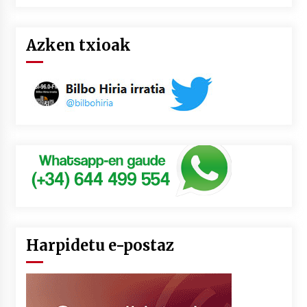
Azken txioak
Harpidetu e-postaz