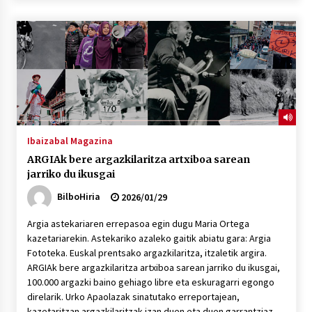
2026/07/03
MUSIBLA #297: Bide, Boards Of Canada, Somak,
Tiga, Twisted Teens, Underscores, Habia
2026/07/02
Ibaizabal Magazina
ARGIAk bere argazkilaritza artxiboa sarean
jarriko du ikusgai
BilboHiria
2026/01/29
Argia astekariaren errepasoa egin dugu Maria Ortega
kazetariarekin. Astekariko azaleko gaitik abiatu gara: Argia
Fototeka. Euskal prentsako argazkilaritza, itzaletik argira.
ARGIAk bere argazkilaritza artxiboa sarean jarriko du ikusgai,
100.000 argazki baino gehiago libre eta eskuragarri egongo
direlarik. Urko Apaolazak sinatutako erreportajean,
kazetaritzan argazkilaritzak izan duen eta duen garrantziaz