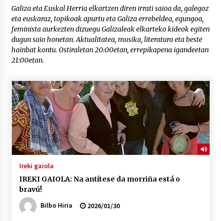
Galiza eta Euskal Herria elkartzen diren irrati saioa da, galegoz
eta euskaraz, topikoak apurtu eta Galiza errebeldea, egungoa,
“Hiztegi bat” Gorka Urbizuk idatzitako letren
feminista aurkezten dizuegu Galizaleak elkarteko kideok egiten
hiztegia
dugun saio honetan. Aktualitatea, musika, literatura eta beste
2026/07/23
hainbat kontu. Ostiraletan 20:00etan, errepikapena igandeetan
21:00etan.
Bakaikuko barnetegitik gazteek egindako saio
berezia
2026/07/16
Tuba eta bonbardinoaren astea, Bilboko
Kontserbatorioan protagonista
2026/07/16
Auzoportala : 1×04 Auzofoniak
Ireki gaiola
2026/07/15
IREKI GAIOLA: Na antítese da morriña está o
bravú!
Gaur abitua da Bilbao bbk live jaialdia
Bilbo Hiria
2026/01/30
2026/07/09