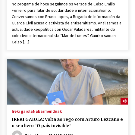
2026/07/03
No progama de hoxe seguimos os versos de Celso Emilio
Ferreiro para falar de solidaridade e internacionalismo.
Conversamos con Bruno Lopes, a Brigada de Información da
MUSIBLA #297: Bide, Boards Of Canada, Somak,
Guarda Civil acusa o activista de antisemitismo. Analizamos a
Tiga, Twisted Teens, Underscores, Habia
actualidade xeopolítica con Oscar Valadares, militante do
2026/07/02
colectivo internacionalista “Mar de Lumes”. Gaurko saioan
Celso […]
Ireki gaiola
Nabarmenduak
IREKI GAIOLA: Volta ao rego com Arturo Lezcano e
o seu livro “O país invisible”