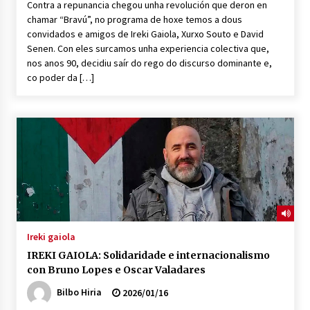
Contra a repunancia chegou unha revolución que deron en
chamar “Bravú”, no programa de hoxe temos a dous
convidados e amigos de Ireki Gaiola, Xurxo Souto e David
POTTO: San Pedro jaietako bertso-saioa
Senen. Con eles surcamos unha experiencia colectiva que,
2026/07/09
nos anos 90, decidiu saír do rego do discurso dominante e,
co poder da […]
Larunbatean Plentziako Itsas Martxa ospatuko
da
2026/07/07
LIBURUEN ERREPUBLIKA TXIKIA: Hiragana akats
isil batekin dator beti
2026/07/07
Auritz Iñurrietaren margoak ikusgai
Ireki gaiola
Uribitarte40 aretoan
2026/07/03
IREKI GAIOLA: Solidaridade e internacionalismo
con Bruno Lopes e Oscar Valadares
SOINUGELA: Paul McCartney eta Ringo Starr-en
Bilbo Hiria
2026/01/16
lan berriak