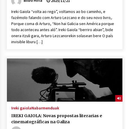
Bilbo Hiria
2025/11/21
Ireki Gaiola “volta ao rego”, voltamos ao bo caminho, e
fazémolo falando com Arturo Lezcano e do seu novo livro,.
Porque coma di Arturo, “Non hai Galicia sen América porque
todo aconteceu antes aló”. Ireki Gaiola “berriro abian”, bide
onera itzuli gara, Arturo Lezcanorekin solasean bere O país
invisible liburu […]
Ireki gaiola
Nabarmenduak
IREKI GAIOLA: Novas propostas literarias e
cinematográficas na Galiza