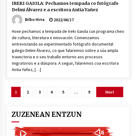
IREKI GAIOLA: Pechamos tempada co fotógrafo
Delmi Álvarez e a escritora Antia Yañez
Bilbo Hiria
2022/06/17
Hoxe pechamos a tempada de Ireki Gaiola cun programa cheo
de cultura, literatura e innovación. Comenzamos
entrevistando ao experimentado fotógrafo documental
galego Delmi Álvarez, co que falaremos sobre a súa ampla
traxectoria e o seu traballo entorno aos procesos
migratorios e a diáspora. A seguir, falaremos coa escritora
Antia Yañez, […]
Posts
1
2
3
4
5
…
9
Next
pagination
ZUZENEAN ENTZUN