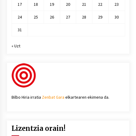
17
18
19
20
21
22
23
24
25
26
27
28
29
30
31
« Uzt
Bilbo Hiria irratia
Zenbat Gara
elkartearen ekimena da.
Lizentzia orain!