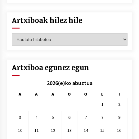
Artxiboak hilez hile
Artxiboak
hilez
hile
Artxiboa egunez egun
2026(e)ko abuztua
A
A
A
O
O
L
I
1
2
3
4
5
6
7
8
9
10
11
12
13
14
15
16