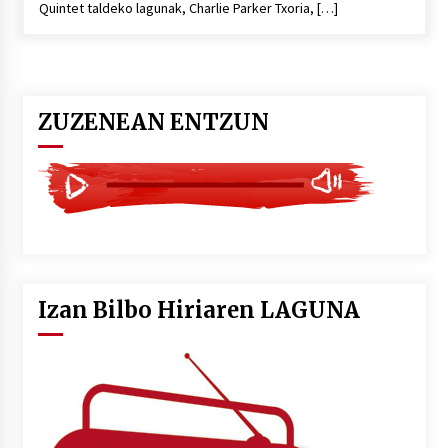
Quintet taldeko lagunak, Charlie Parker Txoria, […]
ZUZENEAN ENTZUN
Izan Bilbo Hiriaren LAGUNA