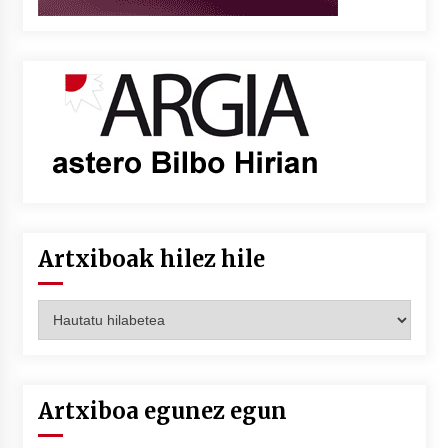
Artxiboak hilez hile
Artxiboak
hilez
hile
Artxiboa egunez egun