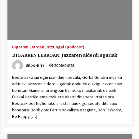
Bigarren Lerroan
Entzungai (podcast)
BIGARREN LERROAN: Jazzaren alderdi ugariak
BilboHiria
2006/04/25
Beste askotan egin izan duen bezala, Gorka Gondra musika
adituak jazzaren alderdi ugariak erakutsi dizkigu azken saio
honetan. Gainera, oraingoan kanpoko musikariak ez ezik,
Euskal Herriko emaitzak ere ekarri ditu bere irratsaiora.
Besteak beste, honako artista hauek gonbidatu ditu saio
honetara: Bobby Mc Ferrin bokalista ezaguna, Don´t Worry,
Be Happy […]