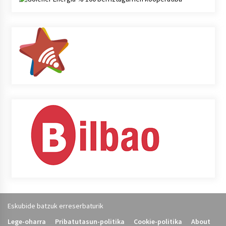
Eskubide batzuk erreserbaturik
Lege-oharra
Pribatutasun-politika
Cookie-politika
About