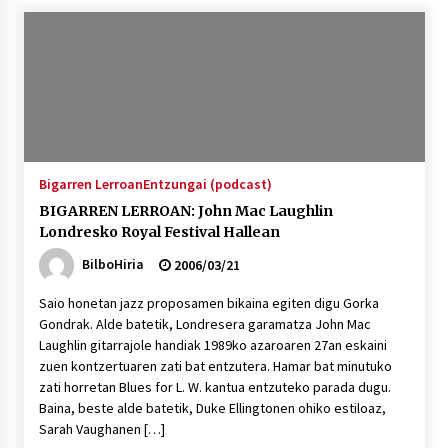
Bigarren Lerroan
Entzungai (podcast)
BIGARREN LERROAN: John Mac Laughlin
Londresko Royal Festival Hallean
BilboHiria
2006/03/21
Saio honetan jazz proposamen bikaina egiten digu Gorka
Gondrak. Alde batetik, Londresera garamatza John Mac
Laughlin gitarrajole handiak 1989ko azaroaren 27an eskaini
zuen kontzertuaren zati bat entzutera. Hamar bat minutuko
zati horretan Blues for L. W. kantua entzuteko parada dugu.
Baina, beste alde batetik, Duke Ellingtonen ohiko estiloaz,
Sarah Vaughanen […]