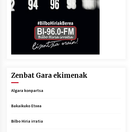
Zenbat Gara ekimenak
Algara konpartsa
Bakaikuko Etxea
Bilbo Hiria irratia