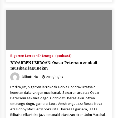
Bigarren Lerroan
Entzungai (podcast)
BIGARREN LERROAN: Oscar Peterson zenbait
musikari lagunekin
BilboHiria
2006/03/07
Ez dira,ez, bigarren lerrokoak Gorka Gondrak irratsaio
honetan dakarzkigun musikariak. Saioaren ardatza Oscar
Petersoni eskainia dago. Gonbidatu bereziekin jotzen
entzungo dugu, gainera: Louis Amstrong, Jazz Bossa Nova
eta Bobby Mac Ferry bokalista. Horrezaz gainera, iaz La
Bilbaina elkarteko jazz emanaldietan izan ziren John Marshall