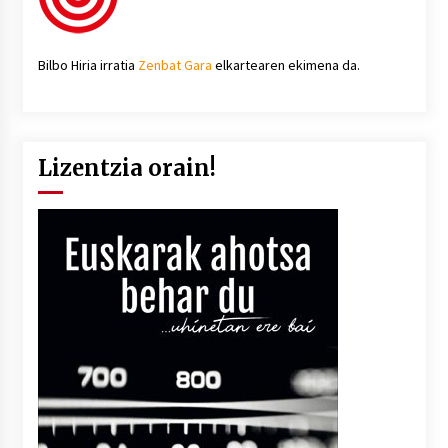
Bilbo Hiria irratia
Zenbat Gara
elkartearen ekimena da.
Lizentzia orain!