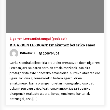
Bigarren Lerroan
Entzungai (podcast)
BIGARREN LERROAN: Emakumez beteriko saioa
BilboHiria
2006/04/04
Gorka Gondrak Bilbo Hiria irratirako prestatzen duen Bigarren
Lerroan jazz saioaren barruan emakumezkoak izan dira
protagonista aste honetako emanaldian. Aurreko ataletan ere
ugari izan dira gizonezkoekin batera agertu diren
emakumeak, baina oraingo honetan monografiko oso bat
eskaintzen digu saiogileak, emakumeek jazzari eginiko
ekarpenak erakuste aldera. Beraz, emakume kantariak
entzungai jazz, […]