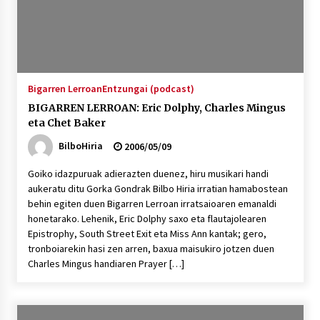
Bigarren Lerroan
Entzungai (podcast)
BIGARREN LERROAN: Eric Dolphy, Charles Mingus
eta Chet Baker
BilboHiria
2006/05/09
Goiko idazpuruak adierazten duenez, hiru musikari handi
aukeratu ditu Gorka Gondrak Bilbo Hiria irratian hamabostean
behin egiten duen Bigarren Lerroan irratsaioaren emanaldi
honetarako. Lehenik, Eric Dolphy saxo eta flautajolearen
Epistrophy, South Street Exit eta Miss Ann kantak; gero,
tronboiarekin hasi zen arren, baxua maisukiro jotzen duen
Charles Mingus handiaren Prayer […]