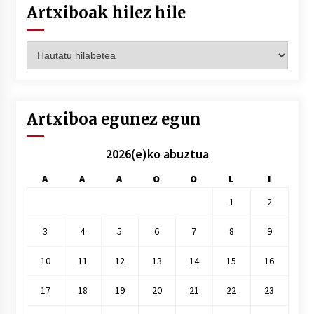
Artxiboak hilez hile
Artxiboak
hilez
hile
Artxiboa egunez egun
2026(e)ko abuztua
A
A
A
O
O
L
I
1
2
3
4
5
6
7
8
9
10
11
12
13
14
15
16
17
18
19
20
21
22
23