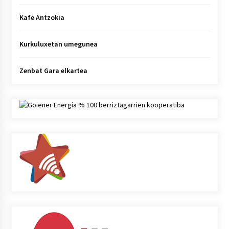
Kafe Antzokia
Kurkuluxetan umegunea
Zenbat Gara elkartea