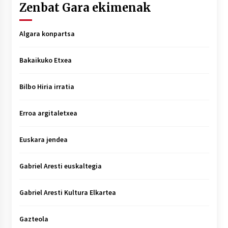
Zenbat Gara ekimenak
Algara konpartsa
Bakaikuko Etxea
Bilbo Hiria irratia
Erroa argitaletxea
Euskara jendea
Gabriel Aresti euskaltegia
Gabriel Aresti Kultura Elkartea
Gazteola