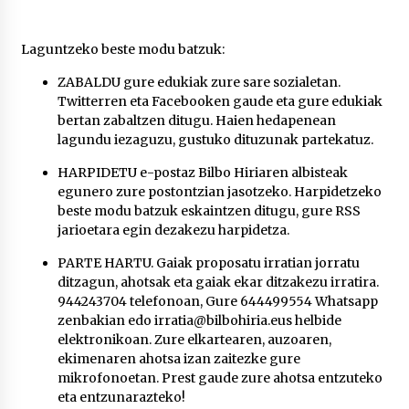
Laguntzeko beste modu batzuk:
ZABALDU gure edukiak zure sare sozialetan.
Twitterren
eta
Facebooken
gaude eta gure edukiak
bertan zabaltzen ditugu. Haien hedapenean
lagundu iezaguzu, gustuko dituzunak partekatuz.
HARPIDETU e-postaz Bilbo Hiriaren albisteak
egunero zure postontzian jasotzeko. Harpidetzeko
beste modu batzuk eskaintzen ditugu, gure RSS
jarioetara egin dezakezu harpidetza.
PARTE HARTU. Gaiak proposatu irratian jorratu
ditzagun, ahotsak eta gaiak ekar ditzakezu irratira.
944243704 telefonoan, Gure 644499554 Whatsapp
zenbakian edo irratia@bilbohiria.eus helbide
elektronikoan. Zure elkartearen, auzoaren,
ekimenaren ahotsa izan zaitezke gure
mikrofonoetan. Prest gaude zure ahotsa entzuteko
eta entzunarazteko!