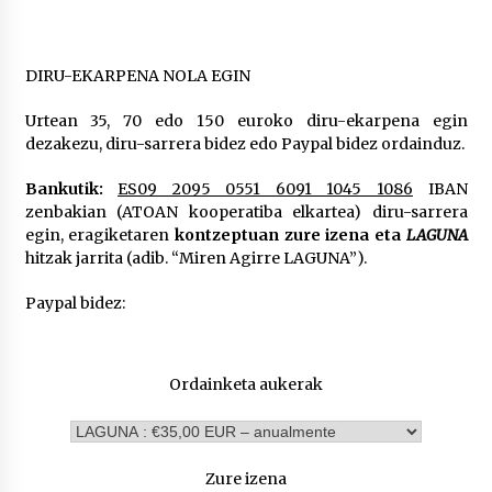
DIRU-EKARPENA NOLA EGIN
Urtean 35, 70 edo 150 euroko diru-ekarpena egin
dezakezu, diru-sarrera bidez edo Paypal bidez ordainduz.
Bankutik:
ES09 2095 0551 6091 1045 1086
IBAN
zenbakian (ATOAN kooperatiba elkartea) diru-sarrera
egin, eragiketaren
kontzeptuan zure izena eta
LAGUNA
hitzak jarrita (adib. “Miren Agirre LAGUNA”).
Paypal bidez:
Ordainketa aukerak
Zure izena