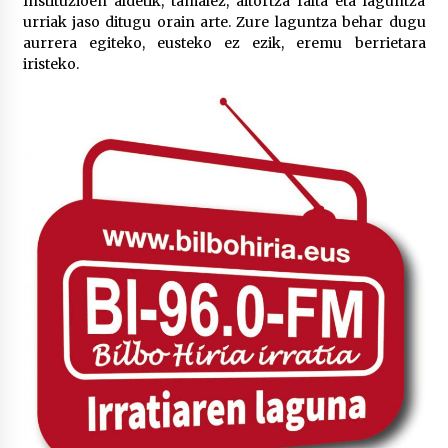
Instituzioen aldetik, tamalez, aitortza falta eta laguntza
urriak jaso ditugu orain arte. Zure laguntza behar dugu
aurrera egiteko, eusteko ez ezik, eremu berrietara
POTTO: San Pedro jaietako bertso-saioa
iristeko.
2026/07/09
Larunbatean Plentziako Itsas Martxa ospatuko
da
2026/07/07
LIBURUEN ERREPUBLIKA TXIKIA: Hiragana akats
isil batekin dator beti
2026/07/07
Auritz Iñurrietaren margoak ikusgai
Uribitarte40 aretoan
2026/07/03
SOINUGELA: Paul McCartney eta Ringo Starr-en
lan berriak