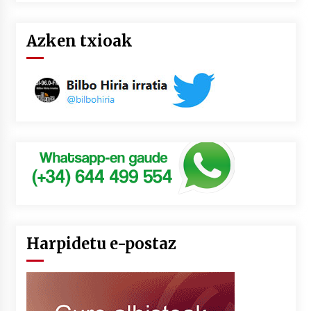
Azken txioak
Harpidetu e-postaz