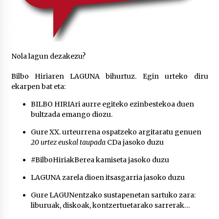
2026/07/03
MUSIBLA #297: Bide, Boards Of Canada, Somak,
Tiga, Twisted Teens, Underscores, Habia
2026/07/02
Nola lagun dezakezu?
Bilbo Hiriaren LAGUNA bihurtuz. Egin urteko diru
ekarpen bat eta:
BILBO HIRIAri aurre egiteko ezinbestekoa duen
bultzada emango diozu.
Gure
XX. urteurrena
ospatzeko argitaratu genuen
20 urtez euskal taupada
CDa jasoko duzu
#BilboHiriakBerea
kamiseta jasoko duzu
LAGUNA zarela dioen itsasgarria jasoko duzu
Gure LAGUNentzako sustapenetan sartuko zara:
liburuak, diskoak, kontzertuetarako sarrerak…