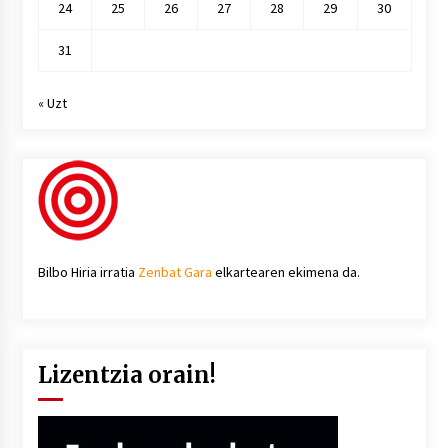
24
25
26
27
28
29
30
31
« Uzt
Bilbo Hiria irratia
Zenbat Gara
elkartearen ekimena da.
Lizentzia orain!