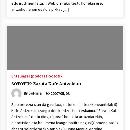
edo irudimen falta… Web orrirako testu honekin ere,
antzeko, lehen esaldia pixkat […]
Entzungai (podcast)
Sototik
SOTOTIK: Zarata Kafe Antzokian
BilboHiria
2007/05/03
Saio berezia izan da gaurkoa, datorren asteazkenean(hilak 9)
Kafe Antzokian izango den kontzertuari eskainia. “Zarata Kafe
Antzokian” deitu diogu “post” honi eta arrazoiarekin,
distortsioa eta bolumena izango baitira nagusi(Gomendioa: Ez
ahaztu belarrietarako tapoiak!). Hona Menua: Antoine