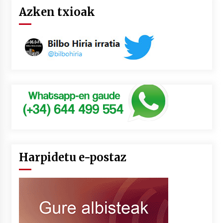
Azken txioak
Harpidetu e-postaz