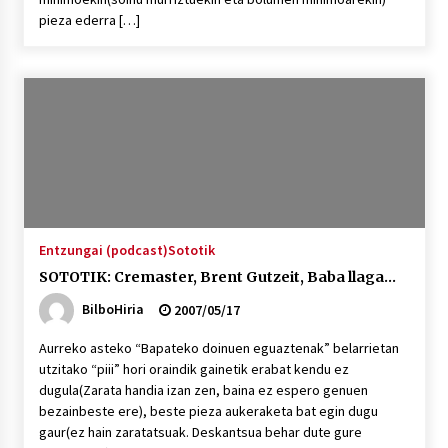
pieza ederra […]
Entzungai (podcast)
Sototik
SOTOTIK: Cremaster, Brent Gutzeit, Baba llaga…
BilboHiria
2007/05/17
Aurreko asteko “Bapateko doinuen eguaztenak” belarrietan
utzitako “piii” hori oraindik gainetik erabat kendu ez
dugula(Zarata handia izan zen, baina ez espero genuen
bezainbeste ere), beste pieza aukeraketa bat egin dugu
gaur(ez hain zaratatsuak. Deskantsua behar dute gure