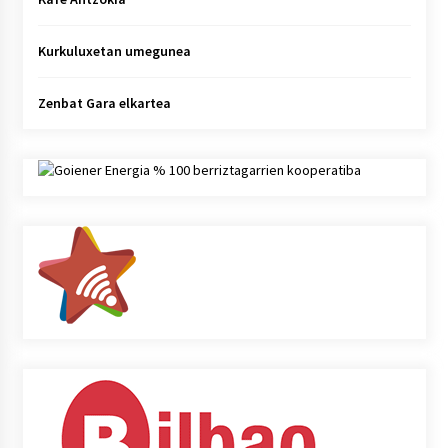
Kurkuluxetan umegunea
Zenbat Gara elkartea