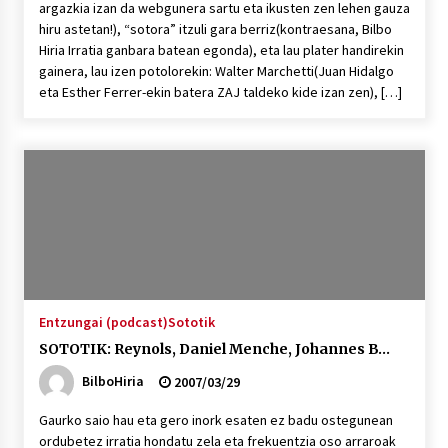
argazkia izan da webgunera sartu eta ikusten zen lehen gauza
hiru astetan!), “sotora” itzuli gara berriz(kontraesana, Bilbo
Hiria Irratia ganbara batean egonda), eta lau plater handirekin
gainera, lau izen potolorekin: Walter Marchetti(Juan Hidalgo
eta Esther Ferrer-ekin batera ZAJ taldeko kide izan zen), […]
Entzungai (podcast)
Sototik
SOTOTIK: Reynols, Daniel Menche, Johannes B…
BilboHiria
2007/03/29
Gaurko saio hau eta gero inork esaten ez badu ostegunean
ordubetez irratia hondatu zela eta frekuentzia oso arraroak