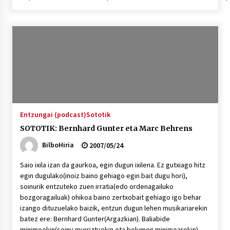
2026/07/03
MUSIBLA #297: Bide, Boards Of Canada, Somak,
Tiga, Twisted Teens, Underscores, Habia
2026/07/02
Entzungai (podcast)
Sototik
SOTOTIK: Bernhard Gunter eta Marc Behrens
BilboHiria
2007/05/24
Saio ixila izan da gaurkoa, egin dugun ixilena. Ez gutxiago hitz
egin dugulako(inoiz baino gehiago egin bait dugu hori),
soinurik entzuteko zuen irratia(edo ordenagailuko
bozgoragailuak) ohikoa baino zertxobait gehiago igo behar
izango dituzuelako baizik, entzun dugun lehen musikariarekin
batez ere: Bernhard Gunter(Argazkian). Baliabide
minimoekin(soinu murriztuekin eta bolumen minimoarekin)