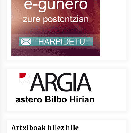
Artxiboak hilez hile