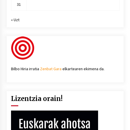
31
« Uzt
Bilbo Hiria irratia
Zenbat Gara
elkartearen ekimena da.
Lizentzia orain!