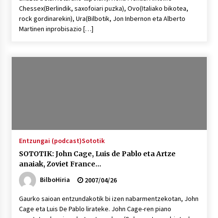
Chessex(Berlindik, saxofoiari puzka), Ovo(Italiako bikotea,
rock gordinarekin), Ura(Bilbotik, Jon Inbernon eta Alberto
Martinen inprobisazio […]
Entzungai (podcast)
Sototik
SOTOTIK: John Cage, Luis de Pablo eta Artze
anaiak, Zoviet France…
BilboHiria
2007/04/26
Gaurko saioan entzundakotik bi izen nabarmentzekotan, John
Cage eta Luis De Pablo lirateke. John Cage-ren piano