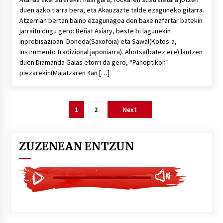
duen azkoitiarra bera, eta Akauzazte talde ezaguneko gitarra.
Atzerrian bertan baino ezagunagoa den baxe nafartar batekin
jarraitu dugu gero: Beñat Axiary, beste bi lagunekin
inprobisazioan: Doneda(Saxofoia) eta Sawal(Kotos-a,
instrumento tradizional japoniarra). Ahotsa(batez ere) lantzen
duen Diamanda Galas etorri da gero, “Panoptikon”
piezarekin(Maiatzaren 4an […]
Posts
1
2
Next
pagination
ZUZENEAN ENTZUN