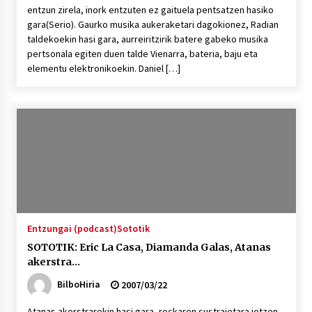
entzun zirela, inork entzuten ez gaituela pentsatzen hasiko
gara(Serio). Gaurko musika aukeraketari dagokionez, Radian
taldekoekin hasi gara, aurreiritzirik batere gabeko musika
pertsonala egiten duen talde Vienarra, bateria, baju eta
elementu elektronikoekin. Daniel […]
Entzungai (podcast)
Sototik
SOTOTIK: Eric La Casa, Diamanda Galas, Atanas
akerstra…
BilboHiria
2007/03/22
Atanas akerstrarekin hasi gara, rockaren sustraietara jotzen