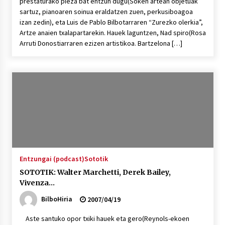
prestaturako pieza bat entzun dugu(Soken artean objetuak
sartuz, pianoaren soinua eraldatzen zuen, perkusiboagoa
izan zedin), eta Luis de Pablo Bilbotarraren “Zurezko olerkia”,
Artze anaien txalapartarekin. Hauek laguntzen, Nad spiro(Rosa
Arruti Donostiarraren ezizen artistikoa. Bartzelona […]
Entzungai (podcast)
Sototik
SOTOTIK: Walter Marchetti, Derek Bailey,
Vivenza…
BilboHiria
2007/04/19
Aste santuko opor txiki hauek eta gero(Reynols-ekoen