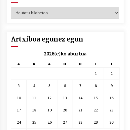
Artxiboak
hilez
hile
Artxiboa egunez egun
2026(e)ko abuztua
A
A
A
O
O
L
I
1
2
3
4
5
6
7
8
9
10
11
12
13
14
15
16
17
18
19
20
21
22
23
24
25
26
27
28
29
30