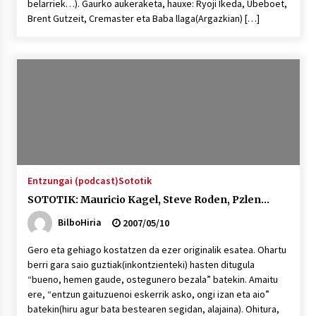
belarriek…). Gaurko aukeraketa, hauxe: Ryoji Ikeda, Ubeboet,
Brent Gutzeit, Cremaster eta Baba llaga(Argazkian) […]
Entzungai (podcast)
Sototik
SOTOTIK: Mauricio Kagel, Steve Roden, Pzlen…
BilboHiria
2007/05/10
Gero eta gehiago kostatzen da ezer originalik esatea. Ohartu
berri gara saio guztiak(inkontzienteki) hasten ditugula
“bueno, hemen gaude, ostegunero bezala” batekin. Amaitu
ere, “entzun gaituzuenoi eskerrik asko, ongi izan eta aio”
batekin(hiru agur bata bestearen segidan, alajaina). Ohitura,