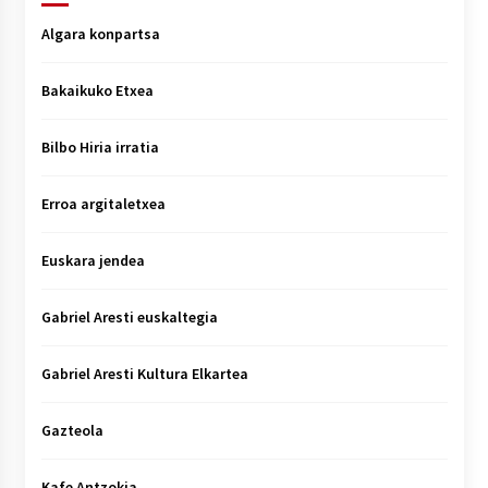
Algara konpartsa
Bakaikuko Etxea
Bilbo Hiria irratia
Erroa argitaletxea
Euskara jendea
Gabriel Aresti euskaltegia
Gabriel Aresti Kultura Elkartea
Gazteola
Kafe Antzokia