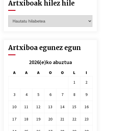
Artxiboak hilez hile
Artxiboak
hilez
hile
Artxiboa egunez egun
2026(e)ko abuztua
A
A
A
O
O
L
I
1
2
3
4
5
6
7
8
9
10
11
12
13
14
15
16
17
18
19
20
21
22
23