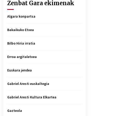
Zenbat Gara ekimenak
Algara konpartsa
Bakaikuko Etxea
Bilbo Hiria irratia
Erroa argitaletxea
Euskara jendea
Gabriel Aresti euskaltegia
Gabriel Aresti Kultura Elkartea
Gazteola