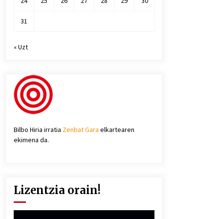
24
25
26
27
28
29
30
31
« Uzt
Bilbo Hiria irratia
Zenbat Gara
elkartearen
ekimena da.
Lizentzia orain!