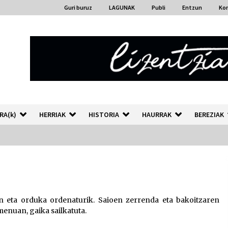
Guri buruz
LAGUNAK
Publi
Entzun
Ko
RA(k)
HERRIAK
HISTORIA
HAURRAK
BEREZIAK
“Hiztegi bat” Gorka Urbizuk
idatzitako letren hiztegia
2026/07/23
eta orduka ordenaturik. Saioen zerrenda eta bakoitzaren
enuan, gaika sailkatuta.
Auzoportala : 1×04 Auzofoniak