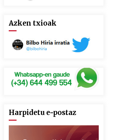
Azken txioak
Harpidetu e-postaz