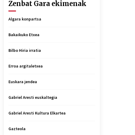
Zenbat Gara ekimenak
Algara konpartsa
Bakaikuko Etxea
Bilbo Hiria irratia
Erroa argitaletxea
Euskara jendea
Gabriel Aresti euskaltegia
Gabriel Aresti Kultura Elkartea
Gazteola