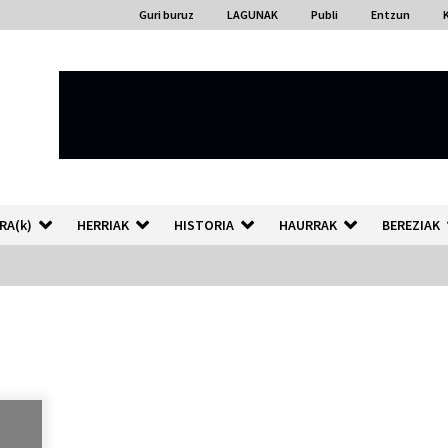
Guri buruz
LAGUNAK
Publi
Entzun
RA(k)
HERRIAK
HISTORIA
HAURRAK
BEREZIAK
“Hiztegi bat” Gorka Urbizuk
idatzitako letren hiztegia
2026/07/23
Auzoportala : 1×04 Auzofoniak