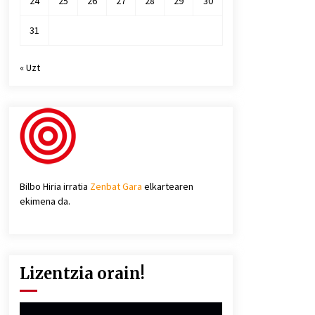
24
25
26
27
28
29
30
31
« Uzt
Bilbo Hiria irratia
Zenbat Gara
elkartearen
ekimena da.
Lizentzia orain!