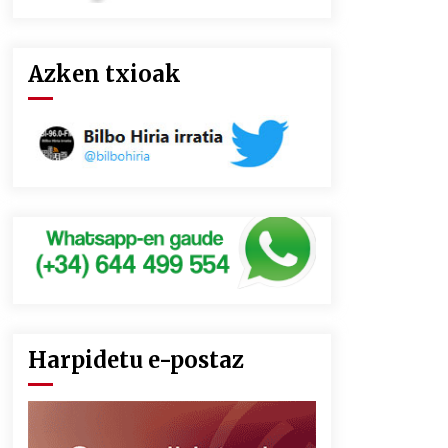
Azken txioak
Harpidetu e-postaz