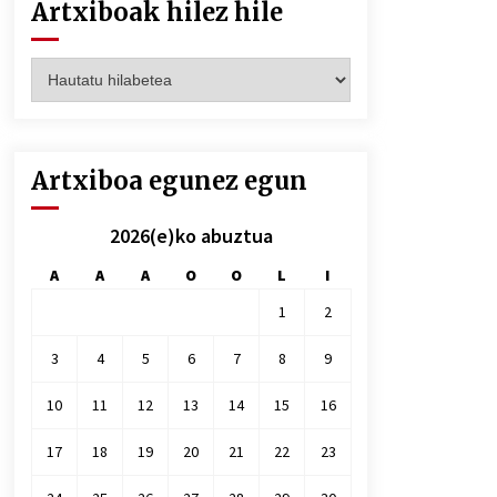
Artxiboak hilez hile
Artxiboak
hilez
hile
Artxiboa egunez egun
2026(e)ko abuztua
A
A
A
O
O
L
I
1
2
3
4
5
6
7
8
9
10
11
12
13
14
15
16
17
18
19
20
21
22
23