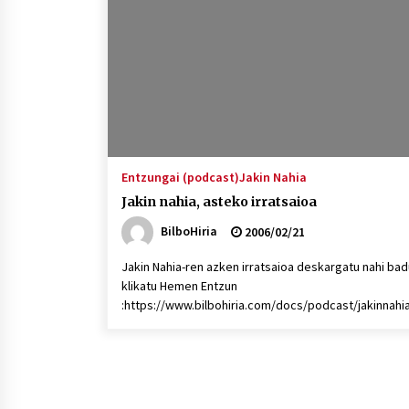
protagonista
2026/07/16
POTTO: San Pedro jaietako bertso-
saioa
2026/07/09
Auritz Iñurrietaren margoak
ikusgai Uribitarte40 aretoan
Entzungai (podcast)
Jakin Nahia
2026/07/03
Jakin nahia, asteko irratsaioa
BilboHiria
2006/02/21
Jakin Nahia-ren azken irratsaioa deskargatu nahi bad
klikatu Hemen Entzun
:https://www.bilbohiria.com/docs/podcast/jakinnahi