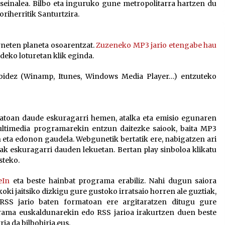
2026/07/15
seinalea. Bilbo eta inguruko gune metropolitarra hartzen du
oriherritik Santurtzira.
Larunbatean Plentziako Itsas
erneten planeta osoarentzat.
Zuzeneko MP3 jario etengabe hau
Martxa ospatuko da
eko loturetan klik eginda.
2026/07/07
bidez (Winamp, Itunes, Windows Media Player…) entzuteko
SOINUGELA: Paul McCartney eta
Ringo Starr-en lan berriak
2026/07/03
matoan daude eskuragarri hemen, atalka eta emisio egunaren
ultimedia programarekin entzun daitezke saiook, baita MP3
 eta edonon gaudela. Webgunetik bertatik ere, nabigatzen ari
oak eskuragarri dauden lekuetan. Bertan play sinboloa klikatu
steko.
eIn
eta beste hainbat programa erabiliz. Nahi dugun saiora
ki jaitsiko dizkigu gure gustoko irratsaio horren ale guztiak,
 RSS jario baten formatoan ere argitaratzen ditugu gure
ama euskaldunarekin edo RSS jarioa irakurtzen duen beste
a da bilbohiria.eus.