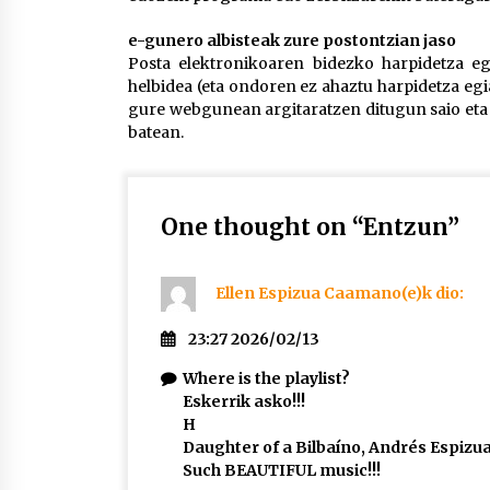
e-gunero albisteak zure postontzian jaso
Posta elektronikoaren bidezko harpidetza 
helbidea (eta ondoren ez ahaztu harpidetza egi
gure webgunean argitaratzen ditugun saio eta
batean.
One thought on “
Entzun
”
Ellen Espizua Caamano
(e)k
dio:
23:27 2026/02/13
Where is the playlist?
Eskerrik asko!!!
H
Daughter of a Bilbaíno, Andrés Espizua
Such BEAUTIFUL music!!!