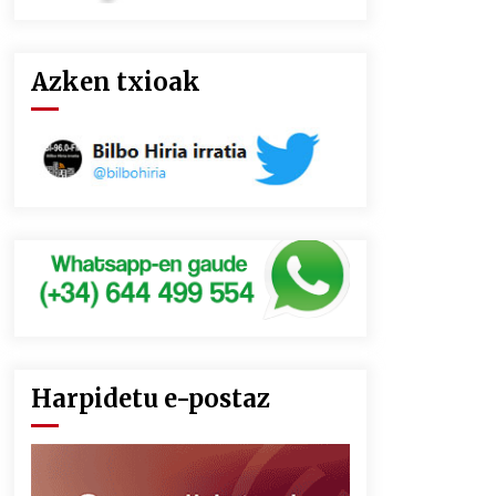
Azken txioak
Harpidetu e-postaz