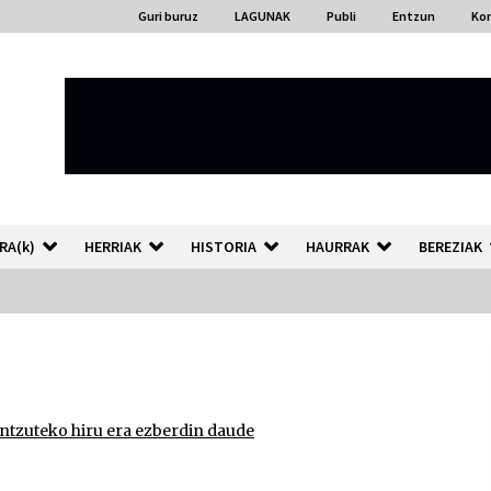
Guri buruz
LAGUNAK
Publi
Entzun
Ko
RA(k)
HERRIAK
HISTORIA
HAURRAK
BEREZIAK
“Hiztegi bat” Gorka Urbizuk
idatzitako letren hiztegia
2026/07/23
 entzuteko hiru era ezberdin daude
Auzoportala : 1×04 Auzofoniak