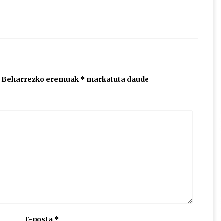
Beharrezko eremuak
*
markatuta daude
E-posta
*