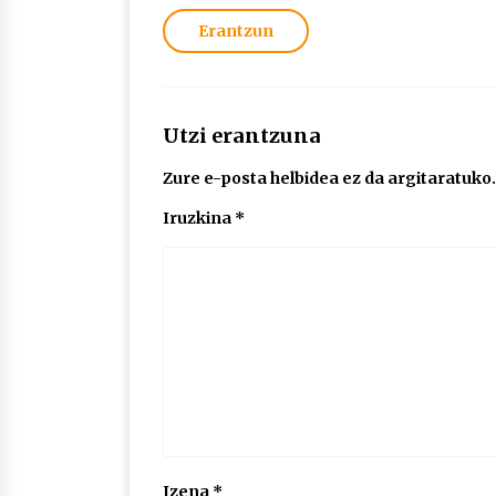
Erantzun
Utzi erantzuna
Zure e-posta helbidea ez da argitaratuko.
Iruzkina
*
Izena
*