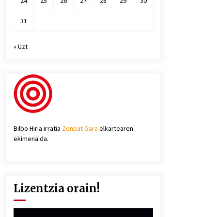
24
25
26
27
28
29
30
31
« Uzt
Bilbo Hiria irratia
Zenbat Gara
elkartearen
ekimena da.
Lizentzia orain!