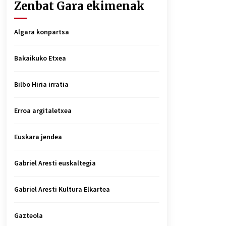
Zenbat Gara ekimenak
Algara konpartsa
Bakaikuko Etxea
Bilbo Hiria irratia
Erroa argitaletxea
Euskara jendea
Gabriel Aresti euskaltegia
Gabriel Aresti Kultura Elkartea
Gazteola