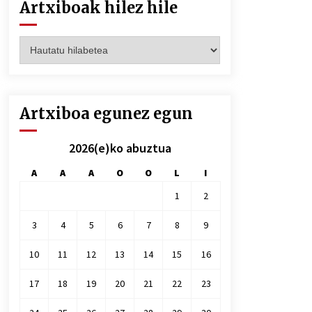
Artxiboak hilez hile
Artxiboak
hilez
hile
Artxiboa egunez egun
2026(e)ko abuztua
A
A
A
O
O
L
I
1
2
3
4
5
6
7
8
9
10
11
12
13
14
15
16
17
18
19
20
21
22
23