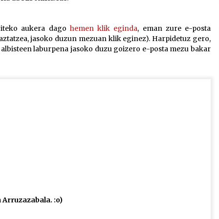
egiteko aukera dago
hemen klik eginda
, eman zure e-posta
aztatzea, jasoko duzun mezuan klik eginez). Harpidetuz gero,
 albisteen laburpena jasoko duzu goizero e-posta mezu bakar
 Arruzazabala. :o)