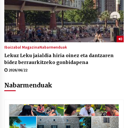
Ibaizabal Magazina
Nabarmenduak
Lekuz Leku jaialdia hiria oinez eta dantzaren
bidez berraurkitzeko gonbidapena
2026/06/22
Nabarmenduak