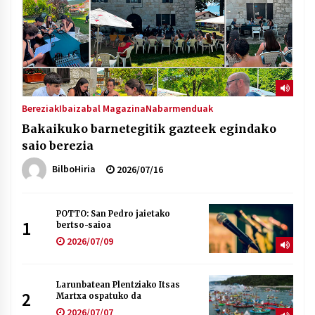
Bereziak
Ibaizabal Magazina
Nabarmenduak
Bakaikuko barnetegitik gazteek egindako
saio berezia
BilboHiria
2026/07/16
POTTO: San Pedro jaietako
1
bertso-saioa
2026/07/09
Larunbatean Plentziako Itsas
2
Martxa ospatuko da
2026/07/07