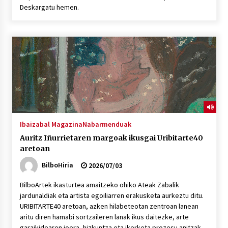
Deskargatu hemen.
Ibaizabal Magazina
Nabarmenduak
Auritz Iñurrietaren margoak ikusgai Uribitarte40
aretoan
BilboHiria
2026/07/03
BilboArtek ikasturtea amaitzeko ohiko Ateak Zabalik
jardunaldiak eta artista egoiliarren erakusketa aurkeztu ditu.
URIBITARTE40 aretoan, azken hilabeteotan zentroan lanean
aritu diren hamabi sortzaileren lanak ikus daitezke, arte
garaikidearen joera, hizkuntza eta ikerketa prozesu anitzak