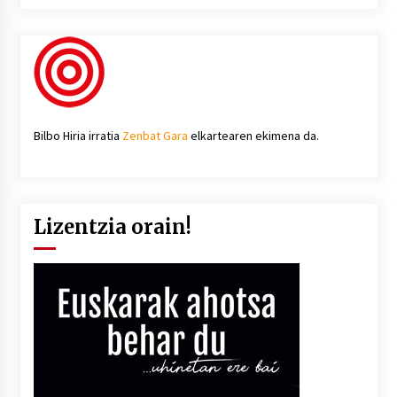
Bilbo Hiria irratia
Zenbat Gara
elkartearen ekimena da.
Lizentzia orain!