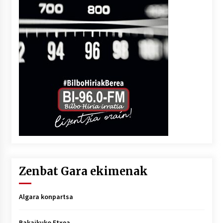
Zenbat Gara ekimenak
Algara konpartsa
Bakaikuko Etxea