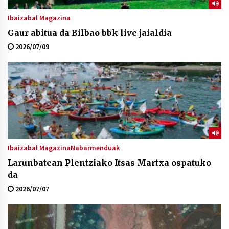
Ibaizabal Magazina
Gaur abitua da Bilbao bbk live jaialdia
2026/07/09
Ibaizabal Magazina
Nabarmenduak
Larunbatean Plentziako Itsas Martxa ospatuko
da
2026/07/07