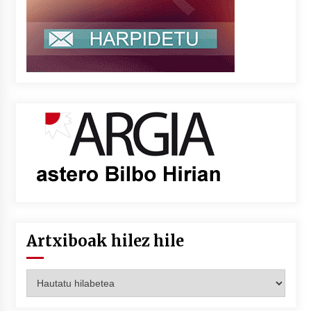
Artxiboak hilez hile
Artxiboak
hilez
hile