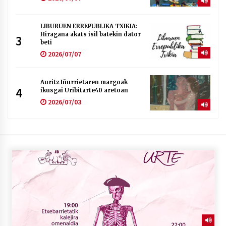
LIBURUEN ERREPUBLIKA TXIKIA:
Hiragana akats isil batekin dator
3
beti
2026/07/07
Auritz Iñurrietaren margoak
4
ikusgai Uribitarte40 aretoan
2026/07/03