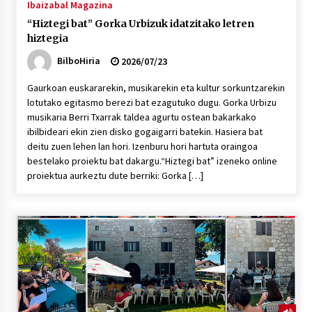
Ibaizabal Magazina
“Hiztegi bat” Gorka Urbizuk idatzitako letren
hiztegia
BilboHiria
2026/07/23
Gaurkoan euskararekin, musikarekin eta kultur sorkuntzarekin
lotutako egitasmo berezi bat ezagutuko dugu. Gorka Urbizu
musikaria Berri Txarrak taldea agurtu ostean bakarkako
ibilbideari ekin zien disko gogaigarri batekin. Hasiera bat
deitu zuen lehen lan hori. Izenburu hori hartuta oraingoa
bestelako proiektu bat dakargu.“Hiztegi bat” izeneko online
proiektua aurkeztu dute berriki: Gorka […]