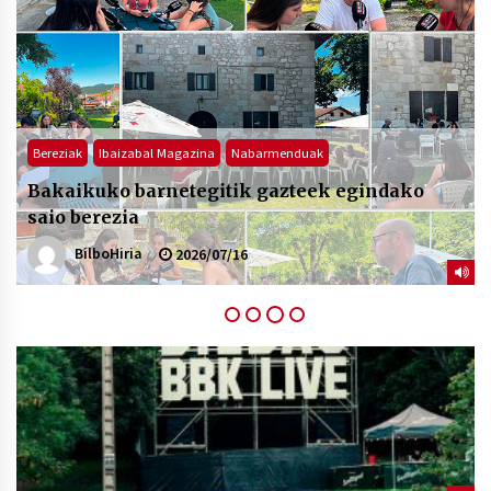
2026/07/03
MUSIBLA #297: Bide, Boards Of Canada, Somak,
Tiga, Twisted Teens, Underscores, Habia
2026/07/02
Ibaizabal Magazina
“Hiztegi bat” Gorka Urbizuk idatzitako letren
hiztegia
BilboHiria
2026/07/23