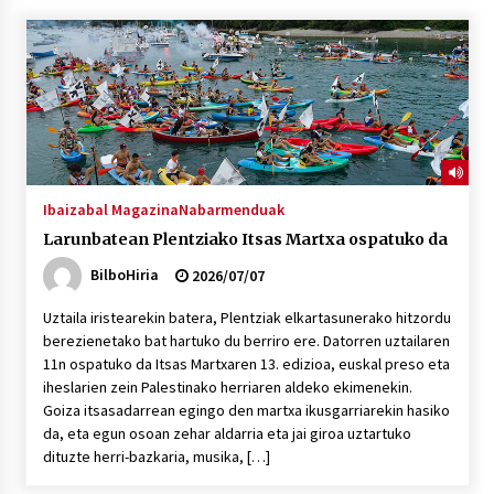
Ibaizabal Magazina
Nabarmenduak
Larunbatean Plentziako Itsas Martxa ospatuko da
BilboHiria
2026/07/07
Uztaila iristearekin batera, Plentziak elkartasunerako hitzordu
berezienetako bat hartuko du berriro ere. Datorren uztailaren
11n ospatuko da Itsas Martxaren 13. edizioa, euskal preso eta
iheslarien zein Palestinako herriaren aldeko ekimenekin.
Goiza itsasadarrean egingo den martxa ikusgarriarekin hasiko
da, eta egun osoan zehar aldarria eta jai giroa uztartuko
dituzte herri-bazkaria, musika, […]