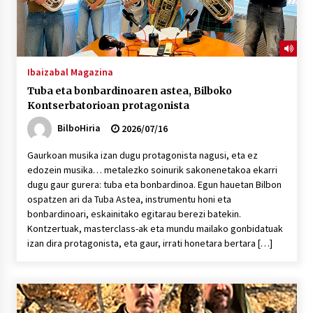
Ibaizabal Magazina
Tuba eta bonbardinoaren astea, Bilboko
Kontserbatorioan protagonista
BilboHiria
2026/07/16
Gaurkoan musika izan dugu protagonista nagusi, eta ez
edozein musika… metalezko soinurik sakonenetakoa ekarri
dugu gaur gurera: tuba eta bonbardinoa. Egun hauetan Bilbon
ospatzen ari da Tuba Astea, instrumentu honi eta
bonbardinoari, eskainitako egitarau berezi batekin.
Kontzertuak, masterclass-ak eta mundu mailako gonbidatuak
izan dira protagonista, eta gaur, irrati honetara bertara […]