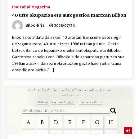
Ibaizabal Magazina
40 urte okupazioa eta autogestioa martxan Bilbon
BilboHiria
2026/07/24
Bilbo asko aldatu da azken 40 urtetan. Baina une batez egin
dezagun atzera, 40 urte atzera 1986 urtean gaude . Gazte
batzuk Banco de Españako eraikin bat okupatu eta Bilboko
Gaztetxea zabaldu zen. Bilboko alde zaharrean piztu zen sua.
1986an ateak indarrez ireki zituzten gazte haien oihartzuna
oraindik ere bizirik […]