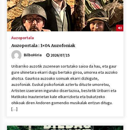
Auzoportala
Auzoportala : 1×04 Auzofoniak
BilboHiria
2026/07/15
Uribarriko auzotik zuzenean sortutako saioa da hau, eta gaur
gure uhinetara ekarri dugu bertako giroa, umorea eta auzoko
ahotsa. Gaurkoa auzoako soinuak ekarri dizkigute,
auzofoniak. Euskal psikofoniak aztertu dituzte umoretxu,
Artisten izaeraren inguruko disertazioa, bestetik Uribarri eta
Matikoko Inauterietan kale elkarrizketa eta bukatzeko
ohikoak diren Andoren gomendio musikalak entzun ditugu.
[…]