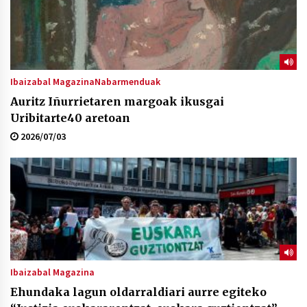
Ibaizabal Magazina
Nabarmenduak
Auritz Iñurrietaren margoak ikusgai
Uribitarte40 aretoan
2026/07/03
Ibaizabal Magazina
Ehundaka lagun oldarraldiari aurre egiteko