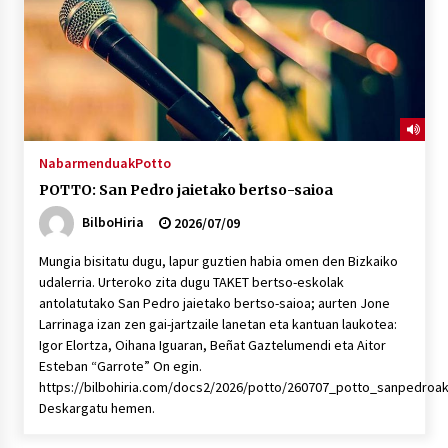
Nabarmenduak
Potto
POTTO: San Pedro jaietako bertso-saioa
BilboHiria
2026/07/09
Mungia bisitatu dugu, lapur guztien habia omen den Bizkaiko
udalerria. Urteroko zita dugu TAKET bertso-eskolak
antolatutako San Pedro jaietako bertso-saioa; aurten Jone
Larrinaga izan zen gai-jartzaile lanetan eta kantuan laukotea:
Igor Elortza, Oihana Iguaran, Beñat Gaztelumendi eta Aitor
Esteban “Garrote” On egin.
https://bilbohiria.com/docs2/2026/potto/260707_potto_sanpedro
Deskargatu hemen.