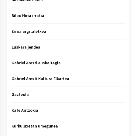
Bilbo Hiria irratia
Erroa argitaletxea
Euskara jendea
Gabriel Aresti euskaltegia
Gabriel Aresti Kultura Elkartea
Gazteola
Kafe Antzokia
Kurkuluxetan umegunea