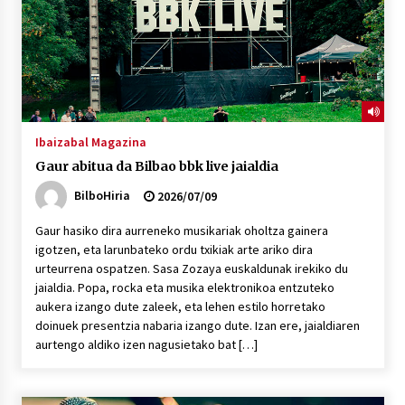
Ibaizabal Magazina
Gaur abitua da Bilbao bbk live jaialdia
BilboHiria
2026/07/09
Gaur hasiko dira aurreneko musikariak oholtza gainera
igotzen, eta larunbateko ordu txikiak arte ariko dira
urteurrena ospatzen. Sasa Zozaya euskaldunak irekiko du
jaialdia. Popa, rocka eta musika elektronikoa entzuteko
aukera izango dute zaleek, eta lehen estilo horretako
doinuek presentzia nabaria izango dute. Izan ere, jaialdiaren
aurtengo aldiko izen nagusietako bat […]