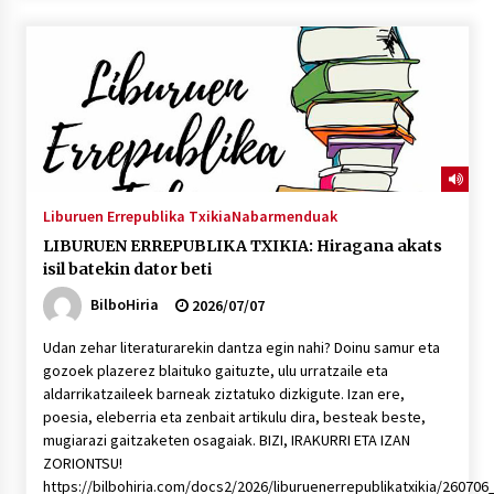
Liburuen Errepublika Txikia
Nabarmenduak
LIBURUEN ERREPUBLIKA TXIKIA: Hiragana akats
isil batekin dator beti
BilboHiria
2026/07/07
Udan zehar literaturarekin dantza egin nahi? Doinu samur eta
gozoek plazerez blaituko gaituzte, ulu urratzaile eta
aldarrikatzaileek barneak ziztatuko dizkigute. Izan ere,
poesia, eleberria eta zenbait artikulu dira, besteak beste,
mugiarazi gaitzaketen osagaiak. BIZI, IRAKURRI ETA IZAN
ZORIONTSU!
https://bilbohiria.com/docs2/2026/liburuenerrepublikatxikia/260706