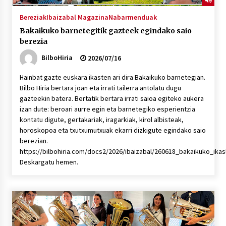
Bereziak
Ibaizabal Magazina
Nabarmenduak
Bakaikuko barnetegitik gazteek egindako saio
berezia
BilboHiria
2026/07/16
Hainbat gazte euskara ikasten ari dira Bakaikuko barnetegian.
Bilbo Hiria bertara joan eta irrati tailerra antolatu dugu
gazteekin batera. Bertatik bertara irrati saioa egiteko aukera
izan dute: beroari aurre egin eta barnetegiko esperientzia
kontatu digute, gertakariak, iragarkiak, kirol albisteak,
horoskopoa eta txutxumutxuak ekarri dizkigute egindako saio
berezian.
https://bilbohiria.com/docs2/2026/ibaizabal/260618_bakaikuko_ik
Deskargatu hemen.