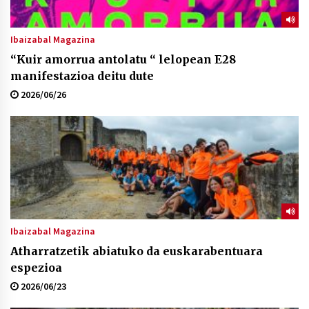
Ibaizabal Magazina
“Kuir amorrua antolatu “ lelopean E28
manifestazioa deitu dute
2026/06/26
Ibaizabal Magazina
Atharratzetik abiatuko da euskarabentuara
espezioa
2026/06/23