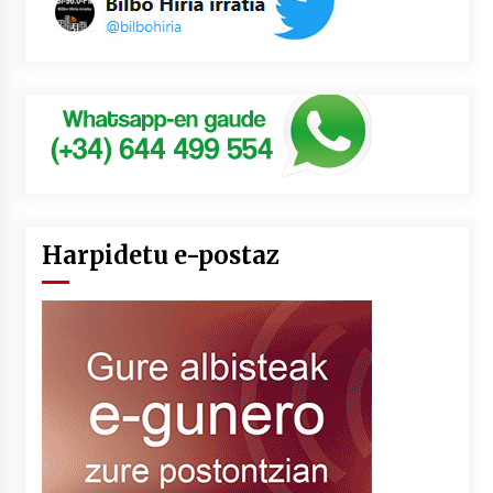
Harpidetu e-postaz