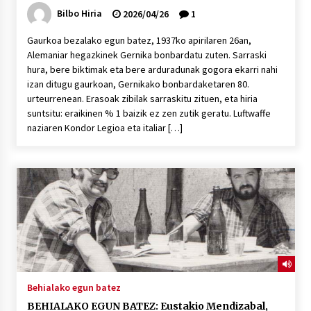
Bilbo Hiria
2026/04/26
1
Gaurkoa bezalako egun batez, 1937ko apirilaren 26an,
Alemaniar hegazkinek Gernika bonbardatu zuten. Sarraski
hura, bere biktimak eta bere arduradunak gogora ekarri nahi
izan ditugu gaurkoan, Gernikako bonbardaketaren 80.
urteurrenean. Erasoak zibilak sarraskitu zituen, eta hiria
suntsitu: eraikinen % 1 baizik ez zen zutik geratu. Luftwaffe
naziaren Kondor Legioa eta italiar […]
Behialako egun batez
BEHIALAKO EGUN BATEZ: Eustakio Mendizabal,