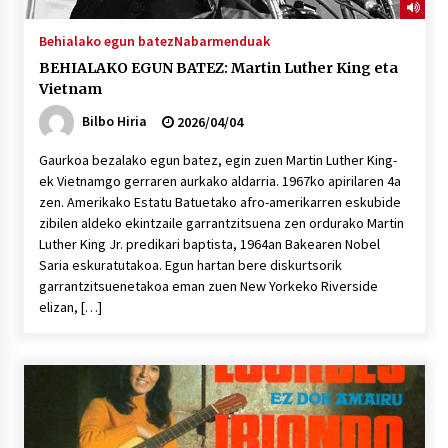
Behialako egun batez
Nabarmenduak
BEHIALAKO EGUN BATEZ: Martin Luther King eta
Vietnam
Bilbo Hiria
2026/04/04
Gaurkoa bezalako egun batez, egin zuen Martin Luther King-
ek Vietnamgo gerraren aurkako aldarria. 1967ko apirilaren 4a
zen. Amerikako Estatu Batuetako afro-amerikarren eskubide
zibilen aldeko ekintzaile garrantzitsuena zen ordurako Martin
Luther King Jr. predikari baptista, 1964an Bakearen Nobel
Saria eskuratutakoa. Egun hartan bere diskurtsorik
garrantzitsuenetakoa eman zuen New Yorkeko Riverside
elizan, […]