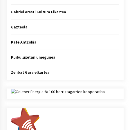
Gabriel Aresti Kultura Elkartea
Gazteola
Kafe Antzokia
Kurkuluxetan umegunea
Zenbat Gara elkartea