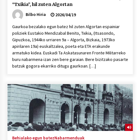
“Txikia”, hil zuten Algortan
Bilbo Hiria
2026/04/19
Gaurkoa bezalako egun batez hil zuten Algortan espainiar
poliziek Eustakio Mendizabal Benito, Txikia, (Itsasondo,
Gipuzkoa, 1944ko urriaren 9a – Algorta, Bizkaia, 1973ko
apirilaren 19a) euskaltzalea, poeta eta ETA erakunde
armatuko kidea. Euskadi Ta Askatasunaren Fronte Militarreko
buru nabarmena izan zen bere garaian. Bere bizitzako pasarte
batzuk gogora ekarriko ditugu gaurkoan. […]
Behialako egun batez
Nabarmenduak