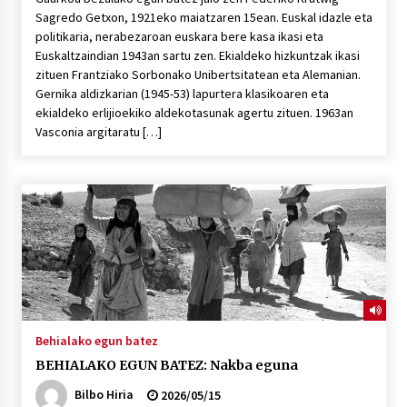
Sagredo Getxon, 1921eko maiatzaren 15ean. Euskal idazle eta
politikaria, nerabezaroan euskara bere kasa ikasi eta
Euskaltzaindian 1943an sartu zen. Ekialdeko hizkuntzak ikasi
zituen Frantziako Sorbonako Unibertsitatean eta Alemanian.
Gernika aldizkarian (1945-53) lapurtera klasikoaren eta
ekialdeko erlijioekiko aldekotasunak agertu zituen. 1963an
Vasconia argitaratu […]
Behialako egun batez
BEHIALAKO EGUN BATEZ: Nakba eguna
Bilbo Hiria
2026/05/15