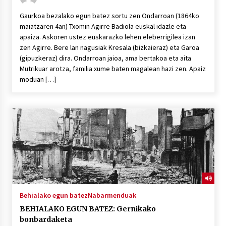
Gaurkoa bezalako egun batez sortu zen Ondarroan (1864ko
maiatzaren 4an) Txomin Agirre Badiola euskal idazle eta
apaiza. Askoren ustez euskarazko lehen eleberrigilea izan
zen Agirre. Bere lan nagusiak Kresala (bizkaieraz) eta Garoa
(gipuzkeraz) dira. Ondarroan jaioa, ama bertakoa eta aita
Mutrikuar arotza, familia xume baten magalean hazi zen. Apaiz
moduan […]
Behialako egun batez
Nabarmenduak
BEHIALAKO EGUN BATEZ: Gernikako
bonbardaketa