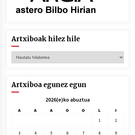
Artxiboak hilez hile
Artxiboak
hilez
hile
Artxiboa egunez egun
2026(e)ko abuztua
A
A
A
O
O
L
I
1
2
3
4
5
6
7
8
9