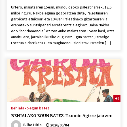
Urtero, maiatzaren 15ean, mundu osoko palestinarrek, 12,5
milioi inguru, Nakba eguna gogoratzen dute, Palestinaren
garbiketa etnikoari eta 1948an Palestinako gizartearen ia
erabateko suntsipenari erreferentzia eginez. Baina Nakba
edo “hondamendia” ez zen 48ko maiatzaren 15ean hasi, ezta
amaitu ere, jarraian ikusiko dugunez. Egun hartan, Israelgo
Estatua aldarrikatu zuen mugimendu sionistak. Israelen […]
Behialako egun batez
BEHIALAKO EGUN BATEZ: Txomin Agirre jaio zen
Bilbo Hiria
2026/05/04