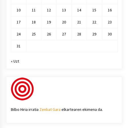
10
11
12
13
14
15
16
17
18
19
20
21
22
23
24
25
26
27
28
29
30
31
« Uzt
Bilbo Hiria irratia
Zenbat Gara
elkartearen ekimena da.