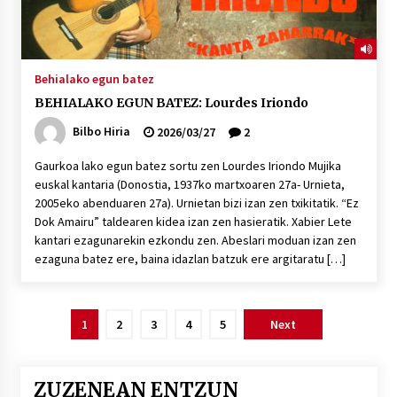
Behialako egun batez
BEHIALAKO EGUN BATEZ: Lourdes Iriondo
Bilbo Hiria
2026/03/27
2
Gaurkoa lako egun batez sortu zen Lourdes Iriondo Mujika
euskal kantaria (Donostia, 1937ko martxoaren 27a- Urnieta,
2005eko abenduaren 27a). Urnietan bizi izan zen txikitatik. “Ez
Dok Amairu” taldearen kidea izan zen hasieratik. Xabier Lete
kantari ezagunarekin ezkondu zen. Abeslari moduan izan zen
ezaguna batez ere, baina idazlan batzuk ere argitaratu […]
Posts
1
2
3
4
5
Next
pagination
ZUZENEAN ENTZUN