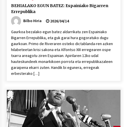
BEHIALAKO EGUN BATEZ: Espainiako Bigarren
Errepublika
Bilbo Hiria
2026/04/14
Gaurkoa bezalako egun batez aldarrikatu zen Espainiako
Bigarren Errepublika, eta guk garai hura gogoratuko dugu
gaurkoan. Primo de Riveraren osteko dictablanda-ren azken
hilabeteetan krisi sakona eta Alfontso XIII erregearen ospe
txarra areagotu ziren Espainian. Apirilaren 12ko udal
hauteskundeek monarkikoen porrota eta errepublikazaleen
garaipena ekarri zuten. Handik bi egunera, erregeak
erbesterako […]