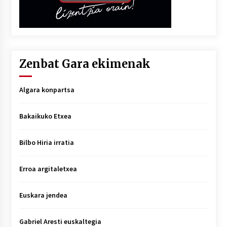
Zenbat Gara ekimenak
Algara konpartsa
Bakaikuko Etxea
Bilbo Hiria irratia
Erroa argitaletxea
Euskara jendea
Gabriel Aresti euskaltegia