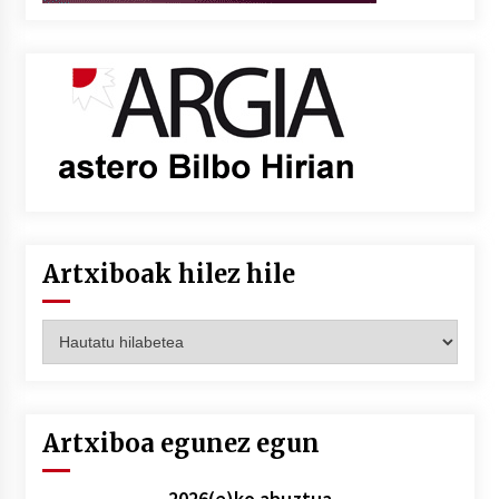
Artxiboak hilez hile
Artxiboak
hilez
hile
Artxiboa egunez egun
2026(e)ko abuztua