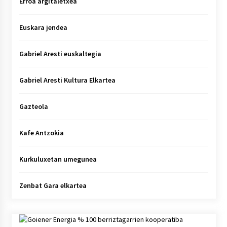
Erroa argitaletxea
Euskara jendea
Gabriel Aresti euskaltegia
Gabriel Aresti Kultura Elkartea
Gazteola
Kafe Antzokia
Kurkuluxetan umegunea
Zenbat Gara elkartea