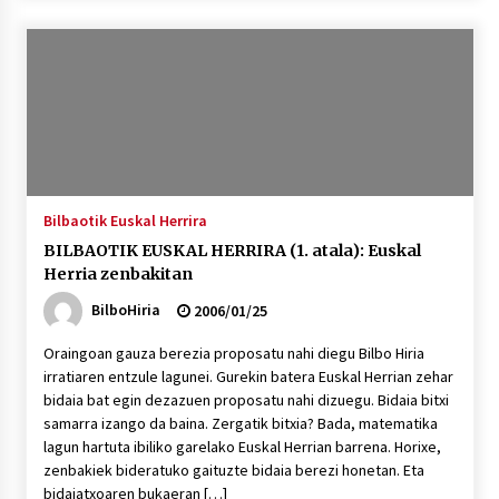
Bilbaotik Euskal Herrira
BILBAOTIK EUSKAL HERRIRA (1. atala): Euskal
Herria zenbakitan
BilboHiria
2006/01/25
Oraingoan gauza berezia proposatu nahi diegu Bilbo Hiria
irratiaren entzule lagunei. Gurekin batera Euskal Herrian zehar
bidaia bat egin dezazuen proposatu nahi dizuegu. Bidaia bitxi
samarra izango da baina. Zergatik bitxia? Bada, matematika
lagun hartuta ibiliko garelako Euskal Herrian barrena. Horixe,
zenbakiek bideratuko gaituzte bidaia berezi honetan. Eta
bidaiatxoaren bukaeran […]