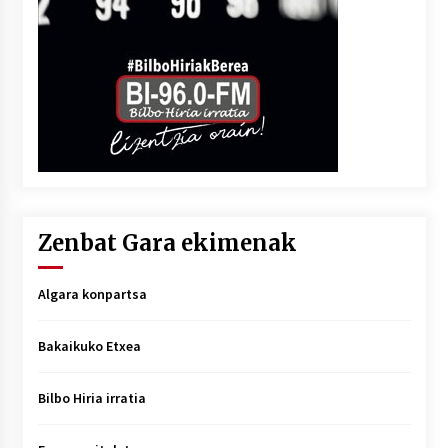
Zenbat Gara ekimenak
Algara konpartsa
Bakaikuko Etxea
Bilbo Hiria irratia