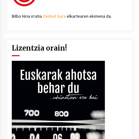
Bilbo Hiria irratia
Zenbat Gara
elkartearen ekimena da.
Lizentzia orain!