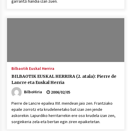
garrantzi handia izan zuen.
Bilbaotik Euskal Herrira
BILBAOTIK EUSKAL HERRIRA (2. atala): Pierre de
Lancre eta Euskal Herria
BilboHiria
2006/02/05
Pierre de Lancre epailea XVI. mendean jaio zen. Frantziako
epaile zorrotz eta krudelenetako bat izan zen jende
askorekin. Lapurdiko herritarrekin ere oso krudela izan zen,
sorginkeria zela-eta bertan egin ziren epaiketetan.