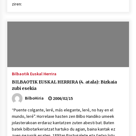
2026/07/03
ziren:
MUSIBLA #297: Bide, Boards Of Canada, Somak,
Tiga, Twisted Teens, Underscores, Habia
2026/07/02
Bilbaotik Euskal Herrira
BILBAOTIK EUSKAL HERRIRA (4. atala): Bizkaia
zubi esekia
BilboHiria
2006/02/15
“Puente colgante, leré, más elegante, leré, no hay en el
mundo, leré”. Horrelaxe hasten zen Bilbo Handiko umeek
jolasterakoan erdaraz kantatzen zuten abesti bat. Baten
batek bilbotarkeriatzat hartuko du agian, baina kantak ez
zuen gezurrik esaten, 1893an Portugalete eta Getxo lotu