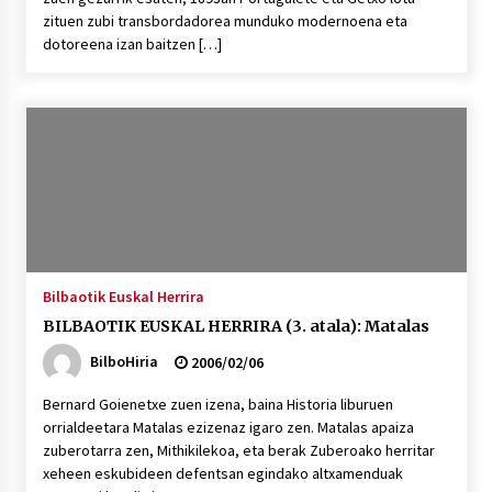
zituen zubi transbordadorea munduko modernoena eta
dotoreena izan baitzen […]
Bilbaotik Euskal Herrira
BILBAOTIK EUSKAL HERRIRA (3. atala): Matalas
BilboHiria
2006/02/06
Bernard Goienetxe zuen izena, baina Historia liburuen
orrialdeetara Matalas ezizenaz igaro zen. Matalas apaiza
zuberotarra zen, Mithikilekoa, eta berak Zuberoako herritar
xeheen eskubideen defentsan egindako altxamenduak