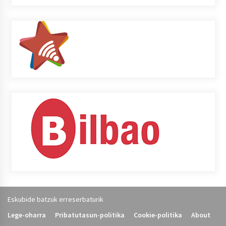
Eskubide batzuk erreserbaturik
Lege-oharra
Pribatutasun-politika
Cookie-politika
About