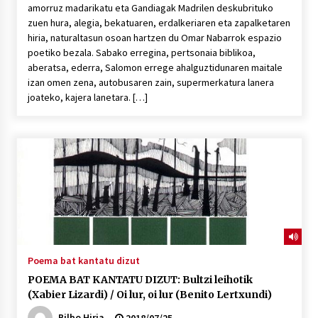
amorruz madarikatu eta Gandiagak Madrilen deskubrituko
zuen hura, alegia, bekatuaren, erdalkeriaren eta zapalketaren
hiria, naturaltasun osoan hartzen du Omar Nabarrok espazio
poetiko bezala. Sabako erregina, pertsonaia biblikoa,
aberatsa, ederra, Salomon errege ahalguztidunaren maitale
izan omen zena, autobusaren zain, supermerkatura lanera
joateko, kajera lanetara. […]
Poema bat kantatu dizut
POEMA BAT KANTATU DIZUT: Bultzi leihotik
(Xabier Lizardi) / Oi lur, oi lur (Benito Lertxundi)
Bilbo Hiria