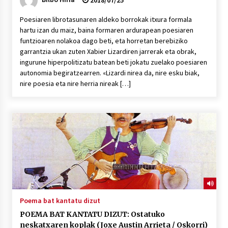
2018/07/25
Poesiaren librotasunaren aldeko borrokak itxura formala
hartu izan du maiz, baina formaren ardurapean poesiaren
funtzioaren nolakoa dago beti, eta horretan berebiziko
garrantzia ukan zuten Xabier Lizardiren jarrerak eta obrak,
ingurune hiperpolitizatu batean beti jokatu zuelako poesiaren
autonomia begiratzearren. «Lizardi nirea da, nire esku biak,
nire poesia eta nire herria nireak […]
Poema bat kantatu dizut
POEMA BAT KANTATU DIZUT: Ostatuko
neskatxaren koplak (Joxe Austin Arrieta / Oskorri)