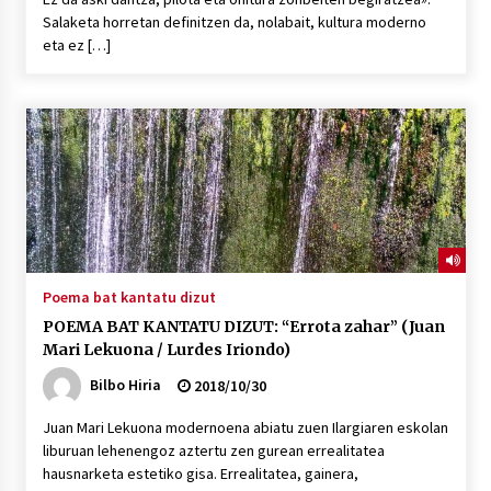
Salaketa horretan definitzen da, nolabait, kultura moderno
eta ez […]
Poema bat kantatu dizut
POEMA BAT KANTATU DIZUT: “Errota zahar” (Juan
Mari Lekuona / Lurdes Iriondo)
Bilbo Hiria
2018/10/30
Juan Mari Lekuona modernoena abiatu zuen Ilargiaren eskolan
liburuan lehenengoz aztertu zen gurean errealitatea
hausnarketa estetiko gisa. Errealitatea, gainera,