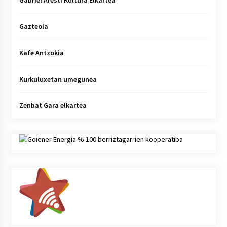
Gabriel Aresti Kultura Elkartea
Gazteola
Kafe Antzokia
Kurkuluxetan umegunea
Zenbat Gara elkartea