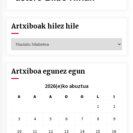
Artxiboak hilez hile
Artxiboak
hilez
hile
Artxiboa egunez egun
2026(e)ko abuztua
A
A
A
O
O
L
I
1
2
3
4
5
6
7
8
9
10
11
12
13
14
15
16