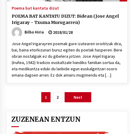
Poema bat kantatu dizut
POEMA BAT KANTATU DIZUT: Bidean (Jose Angel
Irigaray – Txuma Murugarren)
Bilbo Hiria
2018/01/28
Jose Angel Irigarayren poemak gure izatearen oroititzak dira,
bai, baina etorkizunari buruz egiten du poetak hasperen. Bere
obran nostalgiak ez du gibelera jotzen. Jose Anjel Irigaray
(Iruñea, 1942) tradizio euskaltzale handiko familian sortua da,
eta medikuntza eduki du lanbide egun euskalgintzari osoro
emana dagoen arren. Ez dok amairu mugimendu eta […]
Posts
1
2
Next
pagination
ZUZENEAN ENTZUN