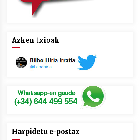
Azken txioak
Harpidetu e-postaz