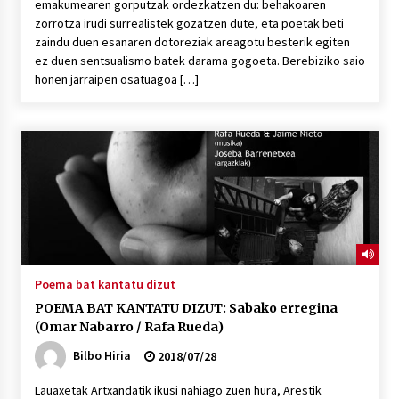
emakumearen gorputzak ordezkatzen du: behakoaren
zorrotza irudi surrealistek gozatzen dute, eta poetak beti
zaindu duen esanaren dotoreziak areagotu besterik egiten
ez duen sentsualismo batek darama gogoeta. Berebiziko saio
honen jarraipen osatuagoa […]
Poema bat kantatu dizut
POEMA BAT KANTATU DIZUT: Sabako erregina
(Omar Nabarro / Rafa Rueda)
Bilbo Hiria
2018/07/28
Lauaxetak Artxandatik ikusi nahiago zuen hura, Arestik