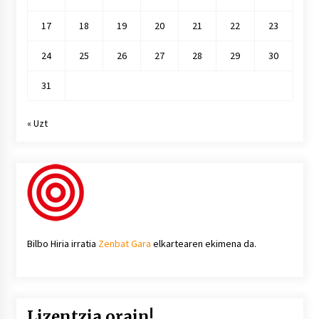
17
18
19
20
21
22
23
24
25
26
27
28
29
30
31
« Uzt
Bilbo Hiria irratia
Zenbat Gara
elkartearen ekimena da.
Lizentzia orain!