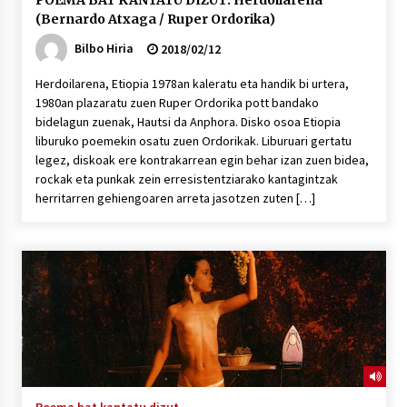
POEMA BAT KANTATU DIZUT: Herdoilarena
(Bernardo Atxaga / Ruper Ordorika)
Bilbo Hiria
2018/02/12
Herdoilarena, Etiopia 1978an kaleratu eta handik bi urtera,
1980an plazaratu zuen Ruper Ordorika pott bandako
bidelagun zuenak, Hautsi da Anphora. Disko osoa Etiopia
liburuko poemekin osatu zuen Ordorikak. Liburuari gertatu
legez, diskoak ere kontrakarrean egin behar izan zuen bidea,
rockak eta punkak zein erresistentziarako kantagintzak
herritarren gehiengoaren arreta jasotzen zuten […]