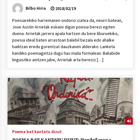
Bilbo Hiria
2018/02/19
Poesiarekiko harremanen ondorio izatea da, neurri batean,
Joxe Austin Arrietak eskaini digun poesia berezi egiten
duena. Arrietak jarrera apala hartzen du bere liburuekiko,
poesia ideal baten arrastoan balebil bezala edo ahalke
bailitzan eredu gorentzat dauzkanen alderako. Lanketa
handiko poemagintza dugu hau maila formalean. Baliabide
linguistiko anitzen jabe, Arrietak arta bereziz […]
Poema bat kantatu dizut