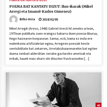
Poema bat kantatu dizut
POEMA BAT KANTATU DIZUT: Ilun-ikarak (Mikel
Arregi eta Imanol-Karlos Gimenez)
Bilbo Hiria
2018/02/05
Mikel Arregik (Areso, 1948) Gabriel Aresti hil zeneko urtean,
1975ean publikatu zuen oraingoz bakarra duen poesia-liburua,
Hego haizearen konpasean. Samur, ezti, baina ez inola ere
malenkonia artifizialetan egina, Arregiren poesiak beste
sentsibilitate bat zekarren, Urretabizkaiarenarekin bat egiten
duena zenbait alderditan: nerabe-gaztaroko ametsak eta
irrikak, hauek maiz ekarri ohi dituzten frustrazioekin […]