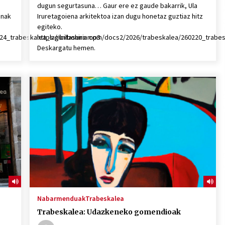
dugun segurtasuna… Gaur ere ez gaude bakarrik, Ula
unak
Iruretagoiena arkitektoa izan dugu honetaz guztiaz hitz
egiteko.
0424_trabeskalea_laguntasuna.mp3
https://bilbohiria.com/docs2/2026/trabeskalea/260220_trabes
Deskargatu hemen.
Nabarmenduak
Trabeskalea
Trabeskalea: Udazkeneko gomendioak