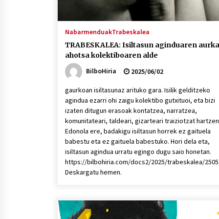
Nabarmenduak
Trabeskalea
TRABESKALEA: Isiltasun aginduaren aurka
ahotsa kolektiboaren alde
BilboHiria
2025/06/02
gaurkoan isiltasunaz arituko gara. Isilik gelditzeko
agindua ezarri ohi zaigu kolektibo gutxituoi, eta bizi
izaten ditugun erasoak kontatzea, narratzea,
komunitateari, taldeari, gizarteari traiziotzat hartzen
Edonola ere, badakigu isiltasun horrek ez gaituela
babestu eta ez gaituela babestuko. Hori dela eta,
isiltasun agindua urratu egingo dugu saio honetan.
https://bilbohiria.com/docs2/2025/trabeskalea/250
Deskargatu hemen.