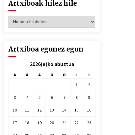
Artxiboak hilez hile
Artxiboak
hilez
hile
Artxiboa egunez egun
2026(e)ko abuztua
A
A
A
O
O
L
I
1
2
3
4
5
6
7
8
9
10
11
12
13
14
15
16
17
18
19
20
21
22
23