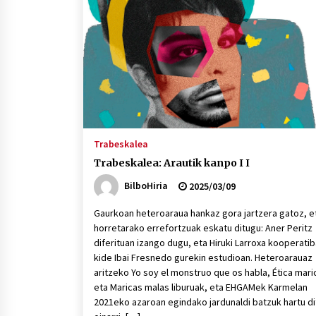
Trabeskalea
Trabeskalea: Arautik kanpo I I
BilboHiria
2025/03/09
Gaurkoan heteroaraua hankaz gora jartzera gatoz, e
horretarako errefortzuak eskatu ditugu: Aner Peritz
diferituan izango dugu, eta Hiruki Larroxa kooperati
kide Ibai Fresnedo gurekin estudioan. Heteroarauaz
aritzeko Yo soy el monstruo que os habla, Ética mari
eta Maricas malas liburuak, eta EHGAMek Karmelan
2021eko azaroan egindako jardunaldi batzuk hartu d