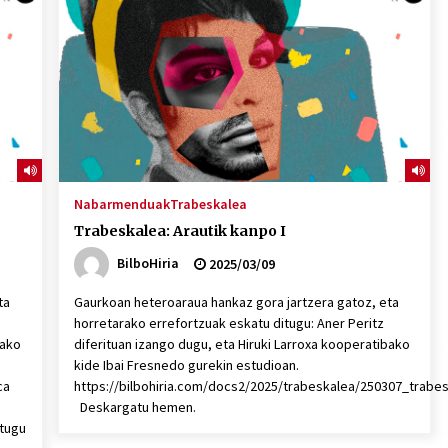
Nabarmenduak
Trabeskalea
Trabeskalea: Arautik kanpo I
BilboHiria
2025/03/09
ta
Gaurkoan heteroaraua hankaz gora jartzera gatoz, eta
horretarako errefortzuak eskatu ditugu: Aner Peritz
bako
diferituan izango dugu, eta Hiruki Larroxa kooperatibako
kide Ibai Fresnedo gurekin estudioan.
ca
https://bilbohiria.com/docs2/2025/trabeskalea/250307_trabe
Deskargatu hemen.
itugu