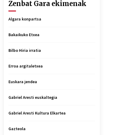
Zenbat Gara ekimenak
Algara konpartsa
Bakaikuko Etxea
Bilbo Hiria irratia
Erroa argitaletxea
Euskara jendea
Gabriel Aresti euskaltegia
Gabriel Aresti Kultura Elkartea
Gazteola