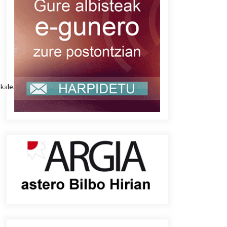
eskalea_gomendioak.mp3