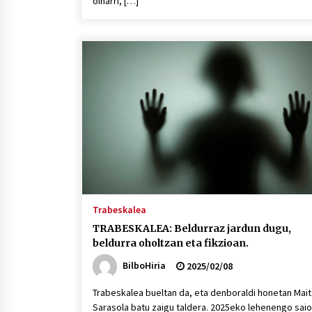
oinarri, […]
Trabeskalea
TRABESKALEA: Beldurraz jardun dugu,
beldurra oholtzan eta fikzioan.
BilboHiria
2025/02/08
Trabeskalea bueltan da, eta denboraldi honetan Mai
Sarasola batu zaigu taldera. 2025eko lehenengo saio