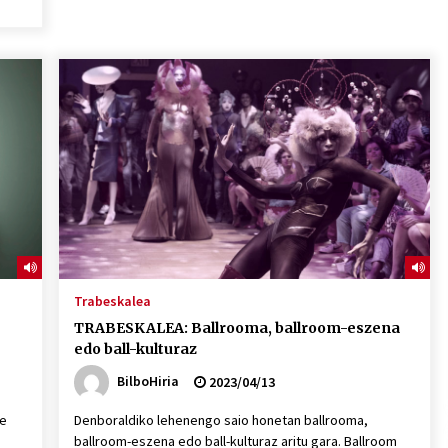
Trabeskalea
TRABESKALEA: Ballrooma, ballroom-eszena
edo ball-kulturaz
BilboHiria
2023/04/13
te
Denboraldiko lehenengo saio honetan ballrooma,
ballroom-eszena edo ball-kulturaz aritu gara. Ballroom