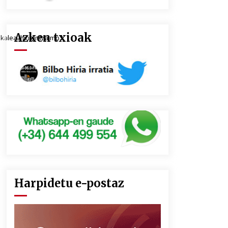
Azken txioak
kalea_hirigintza.mp3
Harpidetu e-postaz