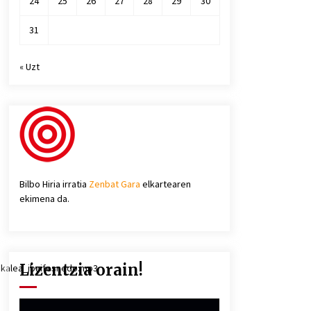
24
25
26
27
28
29
30
31
« Uzt
Bilbo Hiria irratia
Zenbat Gara
elkartearen
ekimena da.
Lizentzia orain!
skalea_ibaifesnedo.mp3