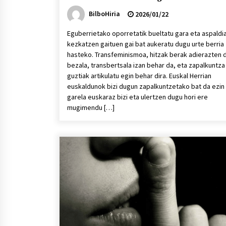
BilboHiria
2026/01/22
Eguberrietako oporretatik bueltatu gara eta aspaldi
kezkatzen gaituen gai bat aukeratu dugu urte berria
hasteko. Transfeminismoa, hitzak berak adierazten 
bezala, transbertsala izan behar da, eta zapalkuntza
guztiak artikulatu egin behar dira. Euskal Herrian
euskaldunok bizi dugun zapalkuntzetako bat da ezin
garela euskaraz bizi eta ulertzen dugu hori ere
mugimendu […]