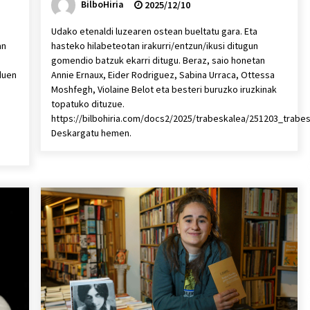
BilboHiria
2025/12/10
Udako etenaldi luzearen ostean bueltatu gara. Eta
an
hasteko hilabeteotan irakurri/entzun/ikusi ditugun
gomendio batzuk ekarri ditugu. Beraz, saio honetan
duen
Annie Ernaux, Eider Rodriguez, Sabina Urraca, Ottessa
Moshfegh, Violaine Belot eta besteri buruzko iruzkinak
topatuko dituzue.
https://bilbohiria.com/docs2/2025/trabeskalea/251203_trab
Deskargatu hemen.