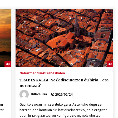
2026/07/15
Larunbatean Plentziako Itsas
Martxa ospatuko da
2026/07/07
SOINUGELA: Paul McCartney eta
Ringo Starr-en lan berriak
2026/07/03
Nabarmenduak
Trabeskalea
TRABESKALEA: Nork diseinatzen du hiria… eta
norentzat?
BilboHiria
2026/02/24
un
Gaurko saioan hiriaz arituko gara. Aztertuko dugu zer
ari
hartzen den kontuan hiri bat diseinatzeko, nola eragiten
duen hiriak gizartearen konfigurazioan, nola ulertzen