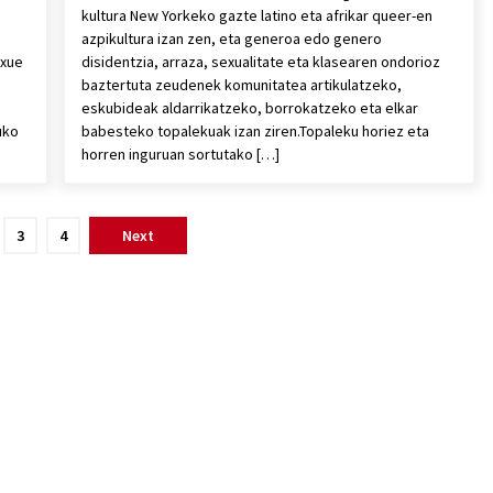
kultura New Yorkeko gazte latino eta afrikar queer-en
azpikultura izan zen, eta generoa edo genero
Uxue
disidentzia, arraza, sexualitate eta klasearen ondorioz
baztertuta zeudenek komunitatea artikulatzeko,
eskubideak aldarrikatzeko, borrokatzeko eta elkar
uko
babesteko topalekuak izan ziren.Topaleku horiez eta
horren inguruan sortutako […]
3
4
Next