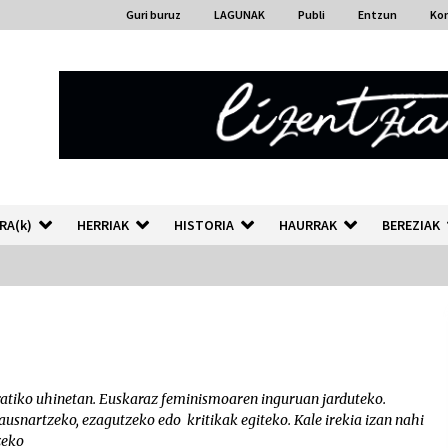
Guri buruz
LAGUNAK
Publi
Entzun
Ko
RA(k)
HERRIAK
HISTORIA
HAURRAK
BEREZIAK
“Hiztegi bat” Gorka Urbizuk
idatzitako letren hiztegia
2026/07/23
irratiko uhinetan. Euskaraz feminismoaren inguruan jarduteko.
ausnartzeko, ezagutzeko edo kritikak egiteko. Kale irekia izan nahi
Auzoportala : 1×04 Auzofoniak
zeko