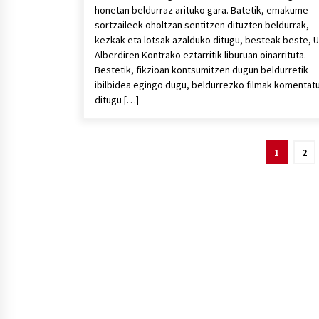
honetan beldurraz arituko gara. Batetik, emakume
sortzaileek oholtzan sentitzen dituzten beldurrak,
kezkak eta lotsak azalduko ditugu, besteak beste, 
Alberdiren Kontrako eztarritik liburuan oinarrituta.
Bestetik, fikzioan kontsumitzen dugun beldurretik
ibilbidea egingo dugu, beldurrezko filmak komentat
ditugu […]
Posts
1
2
pagination