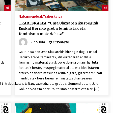
Nabarmenduak
Trabeskalea
:
TRABESKALEA: “Uma Ulaziaren ikuspegitik:
Euskal Herriko greba feministak eta
feminismo materialista”
BilboHiria
2025/04/03
Gaurko saioan Uma Ulaziarekin hitz egin dugu Euskal
Herriko greba feministak, diskurtsoaren analisia
 da.
feminismo materialistatik bere liburua oinarri hartuta.
Besteak beste, ikuspegi materialista eta idealistaren
arteko desberdintasunez arituko gara, gizartearen zati
handi batek bere burua feministatzat hartzearen
531_trabeskalea_isiltasuna.mp3
ondorioez, zaintzaz eta grebez. Gomendioetan, Jule
Goikoetxea eta bere Politeismo bastarta eta Mari […]