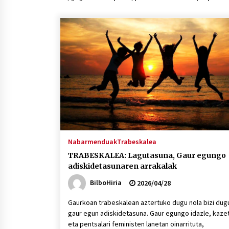
protagonista
2026/07/16
POTTO: San Pedro jaietako bertso-
saioa
2026/07/09
Auritz Iñurrietaren margoak
ikusgai Uribitarte40 aretoan
2026/07/03
Nabarmenduak
Trabeskalea
TRABESKALEA: Lagutasuna, Gaur egungo
adiskidetasunaren arrakalak
BilboHiria
2026/04/28
Gaurkoan trabeskalean aztertuko dugu nola bizi dug
gaur egun adiskidetasuna. Gaur egungo idazle, kazet
eta pentsalari feministen lanetan oinarrituta,