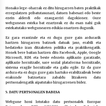
Honako lege-oharrak ez ditu hirugarren baten praktikak
erregulatzen pribatutasunari, datuen babesari edo beste
ezein alderdi edo ezaugarriri dagokionez. Gure
webgunean esteka bat ezartzeak ez du esan nahi guk
estekatutako webgunearen edukia onartzen dugunik.
Ez gara erantzule eta ez dugu gure gain ardurarik
hartzen hirugarren batzuek datuak jaso, erabili eta
hedatzeko izan ditzaketen politika eta praktikengatik.
Honek bere baitan hartzen ditu Facebook, Apple, Google
Microsoft, RIM eta beste edozein aplikazio garatzaile,
aplikazio hornitzaile, sare sozial plataforma hornitzaile,
sistema eragile hornitzaile eta gailu egile. Ez da gure
ardura eta ez dugu gure gain hartuko erabiltzaileak beste
erakunde batzuetara zabaldu litzakeen datu
pertsonalengatik aipatutako hirugarrenen bidez.
5. DATU PERTSONALEN BABESA
Webgune honi lotutako datu pertsonalek Europar