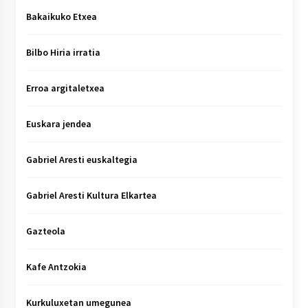
Bakaikuko Etxea
Bilbo Hiria irratia
Erroa argitaletxea
Euskara jendea
Gabriel Aresti euskaltegia
Gabriel Aresti Kultura Elkartea
Gazteola
Kafe Antzokia
Kurkuluxetan umegunea