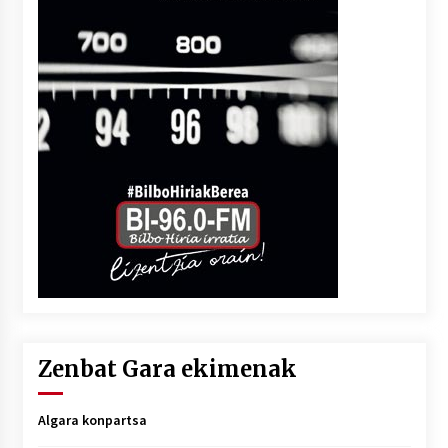
Zenbat Gara ekimenak
Algara konpartsa