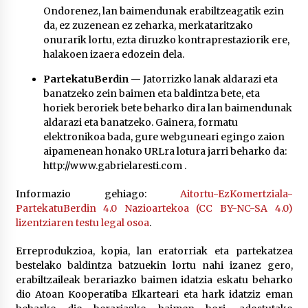
Ondorenez, lan baimendunak erabiltzeagatik ezin
da, ez zuzenean ez zeharka, merkataritzako
onurarik lortu, ezta diruzko kontraprestaziorik ere,
halakoen izaera edozein dela.
PartekatuBerdin
— Jatorrizko lanak aldarazi eta
banatzeko zein baimen eta baldintza bete, eta
horiek beroriek bete beharko dira lan baimendunak
aldarazi eta banatzeko. Gainera, formatu
elektronikoa bada, gure webguneari egingo zaion
aipamenean honako URLra lotura jarri beharko da:
http://www.gabrielaresti.com .
Informazio gehiago:
Aitortu-EzKomertziala-
PartekatuBerdin 4.0 Nazioartekoa (CC BY-NC-SA 4.0)
lizentziaren testu legal osoa
.
Erreprodukzioa, kopia, lan eratorriak eta partekatzea
bestelako baldintza batzuekin lortu nahi izanez gero,
erabiltzaileak berariazko baimen idatzia eskatu beharko
dio Atoan Kooperatiba Elkarteari eta hark idatziz eman