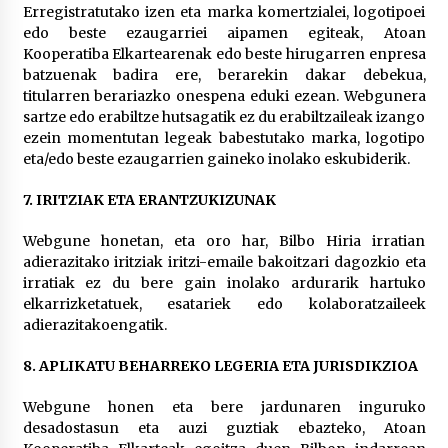
Erregistratutako izen eta marka komertzialei, logotipoei
edo beste ezaugarriei aipamen egiteak, Atoan
Kooperatiba Elkartearenak edo beste hirugarren enpresa
batzuenak badira ere, berarekin dakar debekua,
titularren berariazko onespena eduki ezean. Webgunera
sartze edo erabiltze hutsagatik ez du erabiltzaileak izango
ezein momentutan legeak babestutako marka, logotipo
eta/edo beste ezaugarrien gaineko inolako eskubiderik.
7. IRITZIAK ETA ERANTZUKIZUNAK
Webgune honetan, eta oro har, Bilbo Hiria irratian
adierazitako iritziak iritzi-emaile bakoitzari dagozkio eta
irratiak ez du bere gain inolako ardurarik hartuko
elkarrizketatuek, esatariek edo kolaboratzaileek
adierazitakoengatik.
8. APLIKATU BEHARREKO LEGERIA ETA JURISDIKZIOA
Webgune honen eta bere jardunaren inguruko
desadostasun eta auzi guztiak ebazteko, Atoan