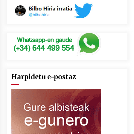
Harpidetu e-postaz