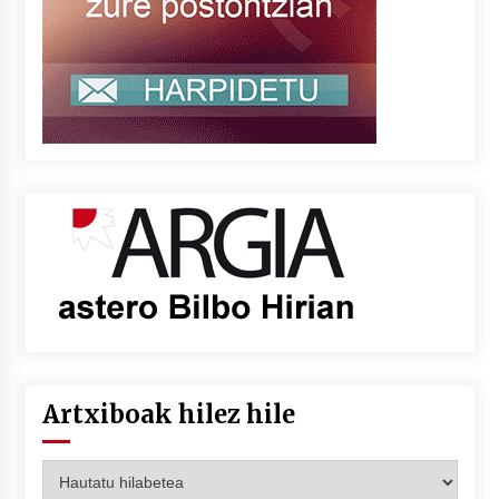
Artxiboak hilez hile
Artxiboak
hilez