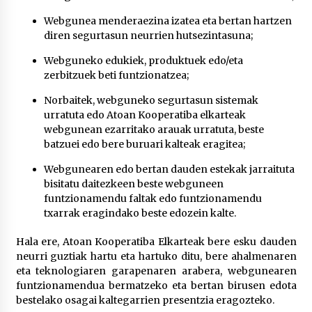
2026/07/03
Webgunea menderaezina izatea eta bertan hartzen
diren segurtasun neurrien hutsezintasuna;
MUSIBLA #297: Bide, Boards Of Canada, Somak,
Tiga, Twisted Teens, Underscores, Habia
Webguneko edukiek, produktuek edo/eta
2026/07/02
zerbitzuek beti funtzionatzea;
Norbaitek, webguneko segurtasun sistemak
urratuta edo Atoan Kooperatiba elkarteak
webgunean ezarritako arauak urratuta, beste
batzuei edo bere buruari kalteak eragitea;
Webgunearen edo bertan dauden estekak jarraituta
bisitatu daitezkeen beste webguneen
funtzionamendu faltak edo funtzionamendu
txarrak eragindako beste edozein kalte.
Hala ere, Atoan Kooperatiba Elkarteak bere esku dauden
neurri guztiak hartu eta hartuko ditu, bere ahalmenaren
eta teknologiaren garapenaren arabera, webgunearen
funtzionamendua bermatzeko eta bertan birusen edota
bestelako osagai kaltegarrien presentzia eragozteko.