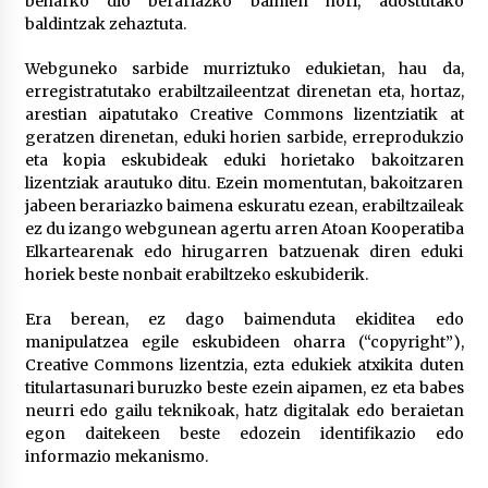
beharko dio berariazko baimen hori, adostutako
baldintzak zehaztuta.
Webguneko sarbide murriztuko edukietan, hau da,
erregistratutako erabiltzaileentzat direnetan eta, hortaz,
arestian aipatutako Creative Commons lizentziatik at
geratzen direnetan, eduki horien sarbide, erreprodukzio
eta kopia eskubideak eduki horietako bakoitzaren
lizentziak arautuko ditu. Ezein momentutan, bakoitzaren
jabeen berariazko baimena eskuratu ezean, erabiltzaileak
ez du izango webgunean agertu arren Atoan Kooperatiba
Elkartearenak edo hirugarren batzuenak diren eduki
horiek beste nonbait erabiltzeko eskubiderik.
Era berean, ez dago baimenduta ekiditea edo
manipulatzea egile eskubideen oharra (“copyright”),
Creative Commons lizentzia, ezta edukiek atxikita duten
titulartasunari buruzko beste ezein aipamen, ez eta babes
neurri edo gailu teknikoak, hatz digitalak edo beraietan
egon daitekeen beste edozein identifikazio edo
informazio mekanismo.