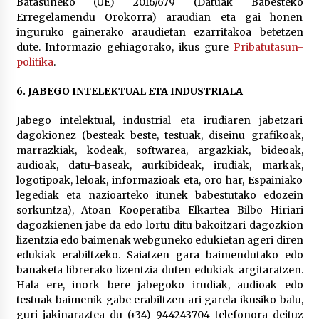
Batasuneko (UE) 2016/679 (Datuak Babesteko
Erregelamendu Orokorra) araudian eta gai honen
inguruko gainerako araudietan ezarritakoa betetzen
dute. Informazio gehiagorako, ikus gure
Pribatutasun-
politika
.
6. JABEGO INTELEKTUAL ETA INDUSTRIALA
Jabego intelektual, industrial eta irudiaren jabetzari
dagokionez (besteak beste, testuak, diseinu grafikoak,
marrazkiak, kodeak, softwarea, argazkiak, bideoak,
audioak, datu-baseak, aurkibideak, irudiak, markak,
logotipoak, leloak, informazioak eta, oro har, Espainiako
legediak eta nazioarteko itunek babestutako edozein
sorkuntza), Atoan Kooperatiba Elkartea Bilbo Hiriari
dagozkienen jabe da edo lortu ditu bakoitzari dagozkion
lizentzia edo baimenak webguneko edukietan ageri diren
edukiak erabiltzeko. Saiatzen gara baimendutako edo
banaketa librerako lizentzia duten edukiak argitaratzen.
Hala ere, inork bere jabegoko irudiak, audioak edo
testuak baimenik gabe erabiltzen ari garela ikusiko balu,
guri jakinaraztea du (+34) 944243704 telefonora deituz