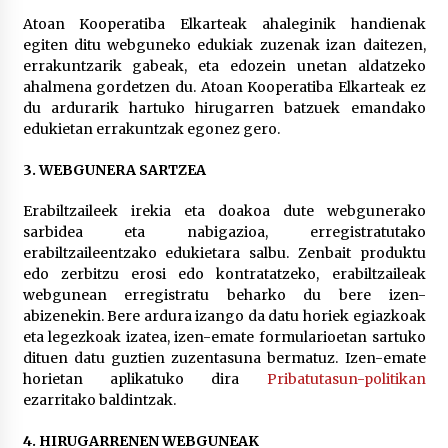
Atoan Kooperatiba Elkarteak ahaleginik handienak
egiten ditu webguneko edukiak zuzenak izan daitezen,
errakuntzarik gabeak, eta edozein unetan aldatzeko
ahalmena gordetzen du. Atoan Kooperatiba Elkarteak ez
du ardurarik hartuko hirugarren batzuek emandako
edukietan errakuntzak egonez gero.
3. WEBGUNERA SARTZEA
Erabiltzaileek irekia eta doakoa dute webgunerako
sarbidea eta nabigazioa, erregistratutako
erabiltzaileentzako edukietara salbu. Zenbait produktu
edo zerbitzu erosi edo kontratatzeko, erabiltzaileak
webgunean erregistratu beharko du bere izen-
abizenekin. Bere ardura izango da datu horiek egiazkoak
eta legezkoak izatea, izen-emate formularioetan sartuko
dituen datu guztien zuzentasuna bermatuz. Izen-emate
horietan aplikatuko dira
Pribatutasun-politikan
ezarritako baldintzak.
4. HIRUGARRENEN WEBGUNEAK