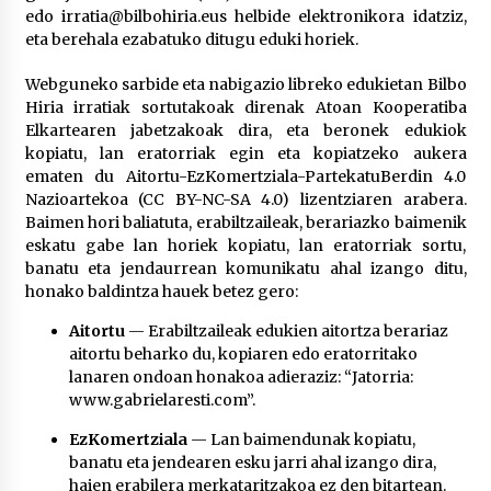
edo irratia@bilbohiria.eus helbide elektronikora idatziz,
eta berehala ezabatuko ditugu eduki horiek.
Webguneko sarbide eta nabigazio libreko edukietan Bilbo
Hiria irratiak sortutakoak direnak Atoan Kooperatiba
Elkartearen jabetzakoak dira, eta beronek edukiok
kopiatu, lan eratorriak egin eta kopiatzeko aukera
ematen du Aitortu-EzKomertziala-PartekatuBerdin 4.0
Nazioartekoa (CC BY-NC-SA 4.0) lizentziaren arabera.
Baimen hori baliatuta, erabiltzaileak, berariazko baimenik
eskatu gabe lan horiek kopiatu, lan eratorriak sortu,
banatu eta jendaurrean komunikatu ahal izango ditu,
honako baldintza hauek betez gero:
Aitortu
— Erabiltzaileak edukien aitortza berariaz
aitortu beharko du, kopiaren edo eratorritako
lanaren ondoan honakoa adieraziz: “Jatorria:
www.gabrielaresti.com”.
EzKomertziala
— Lan baimendunak kopiatu,
banatu eta jendearen esku jarri ahal izango dira,
haien erabilera merkataritzakoa ez den bitartean.