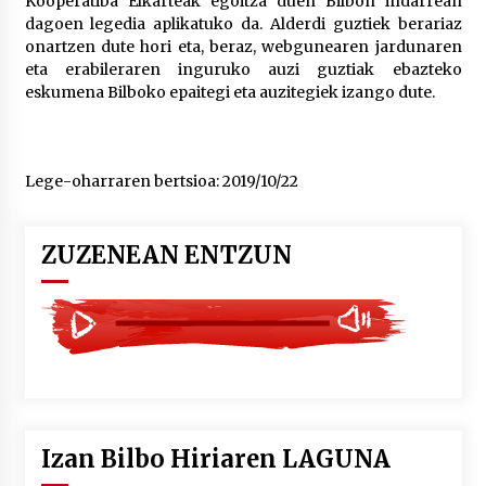
Kooperatiba Elkarteak egoitza duen Bilbon indarrean
dagoen legedia aplikatuko da. Alderdi guztiek berariaz
onartzen dute hori eta, beraz, webgunearen jardunaren
eta erabileraren inguruko auzi guztiak ebazteko
eskumena Bilboko epaitegi eta auzitegiek izango dute.
Lege-oharraren bertsioa: 2019/10/22
ZUZENEAN ENTZUN
Izan Bilbo Hiriaren LAGUNA