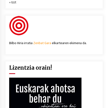
« Uzt
Bilbo Hiria irratia
Zenbat Gara
elkartearen ekimena da.
Lizentzia orain!