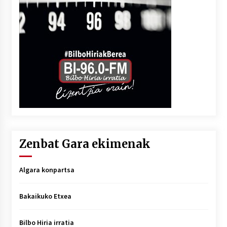
Zenbat Gara ekimenak
Algara konpartsa
Bakaikuko Etxea
Bilbo Hiria irratia