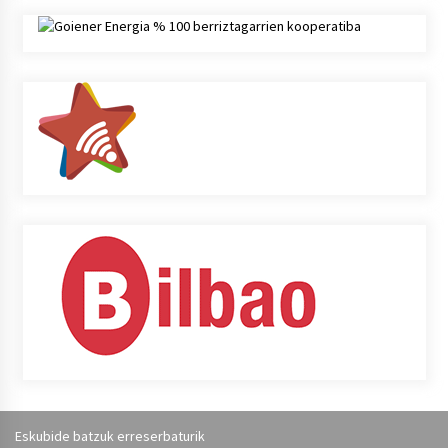
Eskubide batzuk erreserbaturik