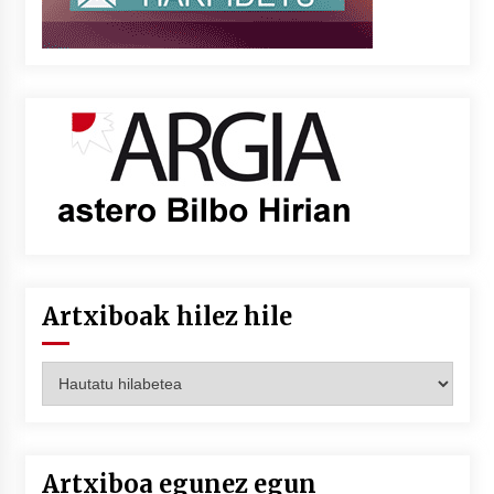
Artxiboak hilez hile
Artxiboak
hilez
hile
Artxiboa egunez egun