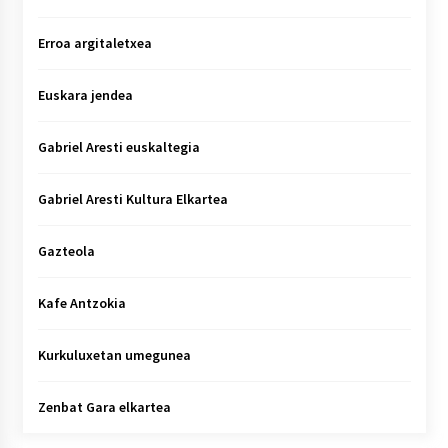
Erroa argitaletxea
Euskara jendea
Gabriel Aresti euskaltegia
Gabriel Aresti Kultura Elkartea
Gazteola
Kafe Antzokia
Kurkuluxetan umegunea
Zenbat Gara elkartea