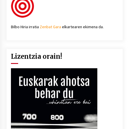
Bilbo Hiria irratia
Zenbat Gara
elkartearen ekimena da.
Lizentzia orain!