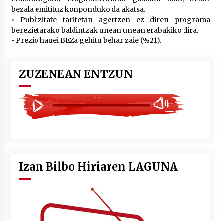
2026/07/03
bezala emitituz konponduko da akatsa.
• Publizitate tarifetan agertzen ez diren programa
berezietarako baldintzak unean unean erabakiko dira.
MUSIBLA #297: Bide, Boards Of Canada, Somak,
Tiga, Twisted Teens, Underscores, Habia
• Prezio hauei BEZa gehitu behar zaie (%21).
2026/07/02
ZUZENEAN ENTZUN
Izan Bilbo Hiriaren LAGUNA